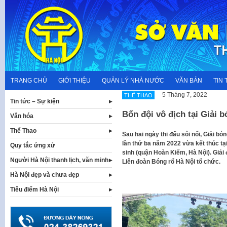
Skip
to
content
TRANG CHỦ
GIỚI THIỆU
QUẢN LÝ NHÀ NƯỚC
VĂN BẢN
TIN 
5 Tháng 7, 2022
THỂ THAO
Tin tức – Sự kiện
Bốn đội vô địch tại Giải 
Văn hóa
Thể Thao
Sau hai ngày thi đấu sôi nổi, Giải b
lần thứ ba năm 2022 vừa kết thúc tạ
Quy tắc ứng xử
sinh (quận Hoàn Kiếm, Hà Nội). Giải
Người Hà Nội thanh lịch, văn minh
Liên đoàn Bóng rổ Hà Nội tổ chức.
Hà Nội đẹp và chưa đẹp
Tiêu điểm Hà Nội