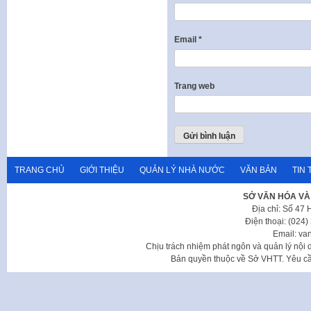
Email
*
Trang web
TRANG CHỦ
GIỚI THIỆU
QUẢN LÝ NHÀ NƯỚC
VĂN BẢN
TIN 
SỞ VĂN HÓA VÀ
Địa chỉ: Số 47
Điện thoại: (024
Email: va
Chịu trách nhiệm phát ngôn và quản lý nộ
Bản quyền thuộc về Sở VHTT. Yêu cầu 