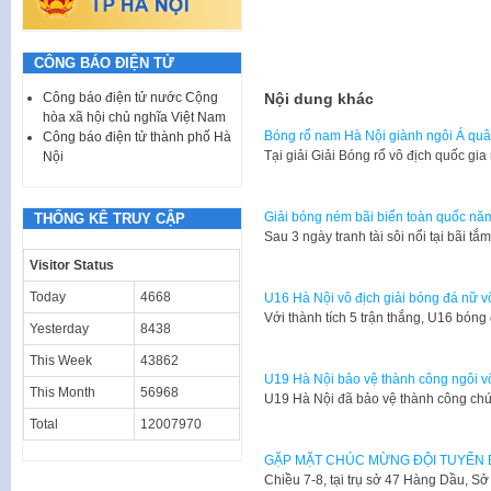
CÔNG BÁO ĐIỆN TỬ
Công báo điện tử nước Cộng
Nội dung khác
hòa xã hội chủ nghĩa Việt Nam
Bóng rổ nam Hà Nội giành ngôi Á quân
Công báo điện tử thành phố Hà
Tại giải Giải Bóng rổ vô địch quốc g
Nội
Giải bóng ném bãi biển toàn quốc năm
THỐNG KÊ TRUY CẬP
Sau 3 ngày tranh tài sôi nổi tại bãi t
Visitor Status
Today
4668
U16 Hà Nội vô địch giải bóng đá nữ 
Với thành tích 5 trận thắng, U16 bón
Yesterday
8438
This Week
43862
U19 Hà Nội bảo vệ thành công ngôi v
This Month
56968
U19 Hà Nội đã bảo vệ thành công chứ
Total
12007970
GẶP MẶT CHÚC MỪNG ĐỘI TUYỂN B
​Chiều 7-8, tại trụ sở 47 Hàng Dầu, 