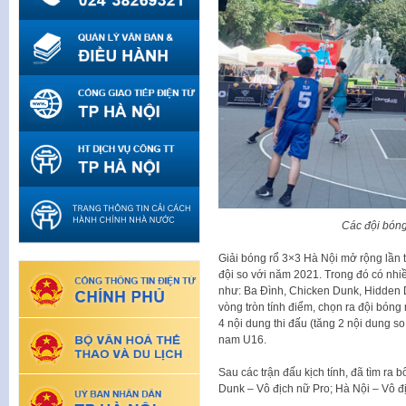
Các đội bóng 
Giải bóng rổ 3×3 Hà Nội mở rộng lần 
đội so với năm 2021. Trong đó có nh
như: Ba Đình, Chicken Dunk, Hidden 
vòng tròn tính điểm, chọn ra đội bóng
4 nội dung thi đấu (tăng 2 nội dung s
nam U16.
Sau các trận đấu kịch tính, đã tìm ra
Dunk – Vô địch nữ Pro; Hà Nội – Vô 