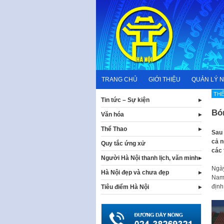
Skip
to
content
TRANG CHỦ
GIỚI THIỆU
QUẢN LÝ 
THẾ
Tin tức – Sự kiện
Bón
Văn hóa
Thể Thao
Sau 
cả n
Quy tắc ứng xử
các 
Người Hà Nội thanh lịch, văn minh
Ngày
Hà Nội đẹp và chưa đẹp
Nam 
định
Tiêu điểm Hà Nội