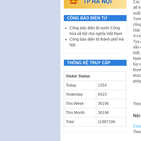
Các 
để t
suất
CÔNG BÁO ĐIỆN TỬ
Tươn
cũng
Công báo điện tử nước Cộng
Giải
hòa xã hội chủ nghĩa Việt Nam
V-Le
Công báo điện tử thành phố Hà
Tuy 
Nội
vẫn 
biết
Nam 
THỐNG KÊ TRUY CẬP
tùy 
Được
khác
Visitor Status
phép
Today
1354
Yesterday
6523
This Week
36196
The
This Month
36196
Nội
Total
11987198
Coca
Theo