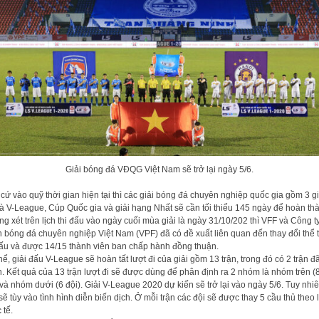
Giải bóng đá VĐQG Việt Nam sẽ trở lại ngày 5/6.
cứ vào quỹ thời gian hiện tại thì các giải bóng đá chuyên nghiệp quốc gia gồm 3 gi
là V-League, Cúp Quốc gia và giải hạng Nhất sẽ cần tối thiểu 145 ngày để hoàn th
g xét trên lịch thi đấu vào ngày cuối mùa giải là ngày 31/10/202 thì VFF và Công t
 bóng đá chuyên nghiệp Việt Nam (VPF) đã có đề xuất liên quan đến thay đổi thể 
đấu và được 14/15 thành viên ban chấp hành đồng thuận.
hể, giải đấu V-League sẽ hoàn tất lượt đi của giải gồm 13 trận, trong đó có 2 trận đã
. Kết quả của 13 trận lượt đi sẽ được dùng để phân định ra 2 nhóm là nhóm trên (
 và nhóm dưới (6 đội). Giải V-League 2020 dự kiến sẽ trở lại vào ngày 5/6. Tuy nhi
sẽ tùy vào tình hình diễn biến dịch. Ở mỗi trận các đội sẽ được thay 5 cầu thủ theo 
 tế.