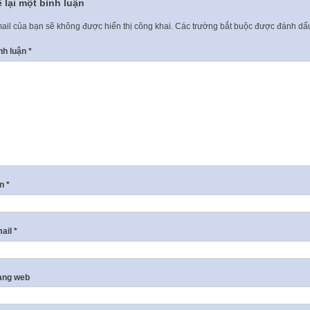
 lại một bình luận
ail của bạn sẽ không được hiển thị công khai.
Các trường bắt buộc được đánh d
nh luận
*
ên
*
ail
*
ang web