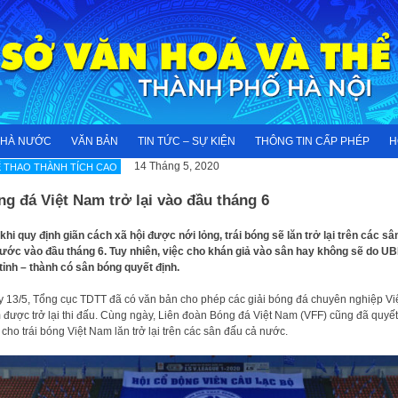
NHÀ NƯỚC
VĂN BẢN
TIN TỨC – SỰ KIỆN
THÔNG TIN CẤP PHÉP
H
14 Tháng 5, 2020
 THAO THÀNH TÍCH CAO
g đá Việt Nam trở lại vào đầu tháng 6
khi quy định giãn cách xã hội được nới lỏng, trái bóng sẽ lăn trở lại trên các sâ
ước vào đầu tháng 6. Tuy nhiên, việc cho khán giả vào sân hay không sẽ do U
tỉnh – thành có sân bóng quyết định.
 13/5, Tổng cục TDTT đã có văn bản cho phép các giải bóng đá chuyên nghiệp Vi
được trở lại thi đấu. Cùng ngày, Liên đoàn Bóng đá Việt Nam (VFF) cũng đã quyết
 cho trái bóng Việt Nam lăn trở lại trên các sân đấu cả nước.