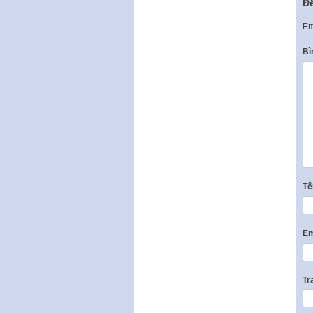
Để
Em
Bì
T
Em
Tr