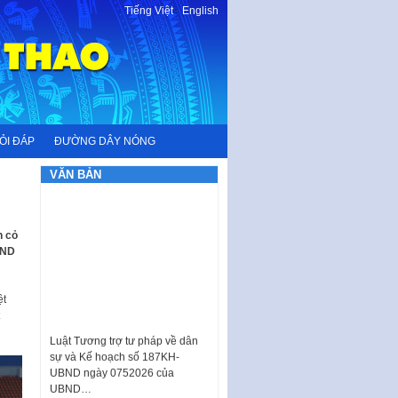
Tiếng Việt
-
English
ỎI ĐÁP
ĐƯỜNG DÂY NÓNG
VĂN BẢN
n cỏ
BND
ệt
Luật Tương trợ tư pháp về dân
sự và Kế hoạch số 187KH-
UBND ngày 0752026 của
UBND…