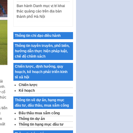
Ban hành Danh mục vị trí khai
thác quảng cáo trên địa bàn
thành phố Hà Nội
Kế hoạch Tổ chức Cuộc thi
chính luận về bảo vệ nền tảng tư
tưởng của Đảng…
Thông tin chỉ đạo điều hành
Công bố công khai dự toán kinh
phí xây dựng pháp luật, hoàn
Thông tin tuyên truyền, phổ biến,
thiện thể chế, chính…
hướng dẫn thực hiện pháp luật,
chế độ chính sách
Quy định về nghiên cứu, ứng
dụng khoa học, công nghệ, đổi
Chiến lược, định hướng, quy
mới sáng tạo và chuyển…
hoạch, kế hoạch phát triển kinh
tế xã hội
Quy định chi tiết và hướng dẫn
ải
thi hành một số điều của Luật Lý
Chiến lược
ành.
lịch tư…
Kế hoạch
y cổ
thức
Sửa đổi, bổ sung một số nội
Thông tin về dự án, hạng mục
dung tại Nghị quyết số 30/NQ-
đầu tư, đấu thầu, mua sắm công
 tiến
CP ngày 24 tháng 02…
Đấu thầu mua sắm công
8
Ban hành Chương trình hành
ên
Thông tin dự án
động của Chính phủ thực hiện
luật
Thông tin hạng mục đầu tư
Nghị quyết số 02-NQ/TW ngày