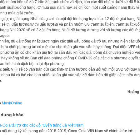
đội nhóm trên sẽ đá 7 trận để tranh chức vô địch, còn các đội nhóm dưới sẽ đã 5 t
ránh suất xuống hạng. Ở mùa giải năm nay, sẽ chỉ còn một suất xuống hạng thay vì
 như mùa giải trước.
g tự, ở giải hạng Nhất cũng chỉ có một đội lên hạng trực tiếp. 12 đội ở giải hạng N
 sẽ thi đấu tương tự thi đấu lượt đi và phân nhóm 6/6 tranh suất lên, tránh suất xuố
 hạng Nhì 2020 sẽ có 3 đội lên hạng Nhất để tương đương với số lượng các đội ở g
ague.
nhiên, dù đã thống nhất được ngày các giải đấu bóng đá trở lại, nhưng hiện các độ
chưa chốt phương án có mở cửa cho khán giả vào sân hay không. Đại diện VFF c
, phương án có cho khán giả trở lại sân đấu khi các giải bóng đá chuyên nghiệp Việ
hay không sẽ do Ban chỉ đạo phòng chống COVID-19 của các địa phương quyết đ
vào tình hình dịch bệnh tại địa phương.
 biết, VFF sẽ có văn bản gửi các tỉnh- thành hướng dẫn đối với mỗi SVĐ với quy 
 nhau thì có thể cho bao nhiêu khán giả vào sân để đảm bảo độ giãn cách nếu đư
.
Hoàng 
o
MaskOnline
 dung khác
-Cola tài trợ cho các đội tuyển bóng đá Việt Nam
 nội dung ký kết, trong năm 2018-2019, Coca-Cola Việt Nam sẽ chính thức trở…