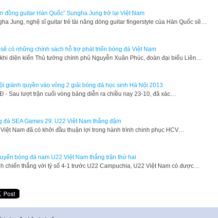
n đồng guitar Hàn Quốc” Sungha Jung trở lại Việt Nam
ha Jung, nghệ sĩ guitar trẻ tài năng dòng guitar fingerstyle của Hàn Quốc sẽ…
 sẽ có những chính sách hỗ trợ phát triển bóng đá Việt Nam
khi diện kiến Thủ tướng chính phủ Nguyễn Xuân Phúc, đoàn đại biểu Liên…
ội giành quyền vào vòng 2 giải bóng đá học sinh Hà Nội 2013
Đ - Sau lượt trận cuối vòng bảng diễn ra chiều nay 23-10, đã xác…
 đá SEA Games 29: U22 Việt Nam thắng đậm
Việt Nam đã có khởi đầu thuận lợi trong hành trình chinh phục HCV…
tuyển bóng đá nam U22 Việt Nam thắng trận thứ hai
h chiến thắng với tỷ số 4-1 trước U22 Campuchia, U22 Việt Nam có được…