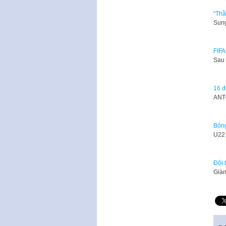
“Thầ
Sung
FIFA
Sau 
16 đ
​ANT
Bóng
U22 
Đội 
Giàn