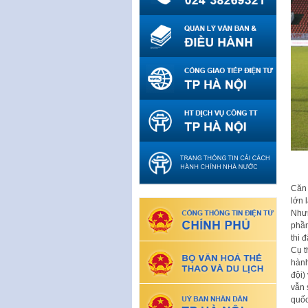
Căn 
lớn 
Nhưn
phần
thi 
Cụ t
hành
đội)
vẫn 
quốc