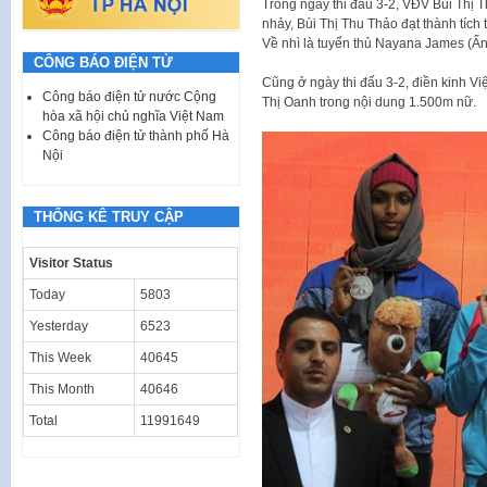
Trong ngày thi đấu 3-2, VĐV Bùi Thị 
nhảy, Bùi Thị Thu Thảo đạt thành tích
Về nhì là tuyển thủ Nayana James (Ấn
CÔNG BÁO ĐIỆN TỬ
Cũng ở ngày thi đấu 3-2, điền kinh 
Công báo điện tử nước Cộng
Thị Oanh trong nội dung 1.500m nữ.
hòa xã hội chủ nghĩa Việt Nam
Công báo điện tử thành phố Hà
Nội
THỐNG KÊ TRUY CẬP
Visitor Status
Today
5803
Yesterday
6523
This Week
40645
This Month
40646
Total
11991649