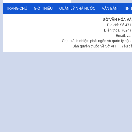
TRANG CHỦ
GIỚI THIỆU
QUẢN LÝ NHÀ NƯỚC
VĂN BẢN
TIN 
SỞ VĂN HÓA VÀ
Địa chỉ: Số 47
Điện thoại: (024
Email: va
Chịu trách nhiệm phát ngôn và quản lý nộ
Bản quyền thuộc về Sở VHTT. Yêu cầu 