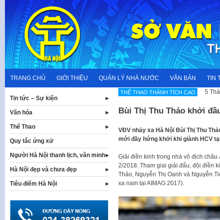
Skip
to
content
TRANG CHỦ
GIỚI THIỆU
QUẢN LÝ NHÀ NƯỚC
VĂN BẢN
TIN 
5 Thá
THẾ THAO THÀNH TÍCH CAO
Tin tức – Sự kiện
Bùi Thị Thu Thảo khởi đ
Văn hóa
Thể Thao
VĐV nhảy xa Hà Nội Bùi Thị Thu Thảo
mới đầy hứng khởi khi giành HCV tại
Quy tắc ứng xử
Người Hà Nội thanh lịch, văn minh
Giải điền kinh trong nhà vô địch châu
2/2018. Tham giai giải đấu, đội điền k
Hà Nội đẹp và chưa đẹp
Thảo, Nguyễn Thị Oanh và Nguyễn Tiế
xa nam tại AIMAG 2017).
Tiêu điểm Hà Nội