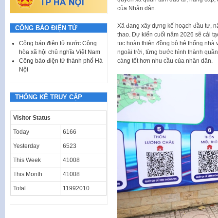
của Nhân dân.
Xã đang xây dựng kế hoạch đầu tư, nâ
CÔNG BÁO ĐIỆN TỬ
thao. Dự kiến cuối năm 2026 sẽ cải t
tục hoàn thiện đồng bộ hệ thống nhà 
Công báo điện tử nước Cộng
ngoài trời, từng bước hình thành quầ
hòa xã hội chủ nghĩa Việt Nam
càng tốt hơn nhu cầu của nhân dân.
Công báo điện tử thành phố Hà
Nội
THỐNG KÊ TRUY CẬP
Visitor Status
Today
6166
Yesterday
6523
This Week
41008
This Month
41008
Total
11992010