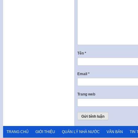
Tên
*
Email
*
Trang web
TRANG CHỦ
GIỚI THIỆU
QUẢN LÝ NHÀ NƯỚC
VĂN BẢN
TIN 