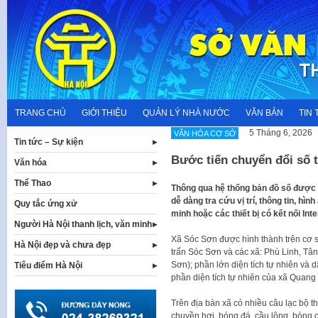
Skip
to
content
TRANG CHỦ
GIỚI THIỆU
QUẢN LÝ NHÀ NƯỚC
VĂN BẢN
TIN 
5 Tháng 6, 2026
VĂN HÓA CƠ SỞ
Tin tức – Sự kiện
Bước tiến chuyển đổi số 
Văn hóa
Thể Thao
Thông qua hệ thống bản đồ số được 
dễ dàng tra cứu vị trí, thông tin, hì
Quy tắc ứng xử
minh hoặc các thiết bị có kết nối Inte
Người Hà Nội thanh lịch, văn minh
Xã Sóc Sơn được hình thành trên cơ sở
Hà Nội đẹp và chưa đẹp
trấn Sóc Sơn và các xã: Phù Linh, T
Sơn); phần lớn diện tích tự nhiên và 
Tiêu điểm Hà Nội
phần diện tích tự nhiên của xã Quang
Trên địa bàn xã có nhiều câu lạc bộ 
chuyền hơi, bóng đá, cầu lông, bóng 