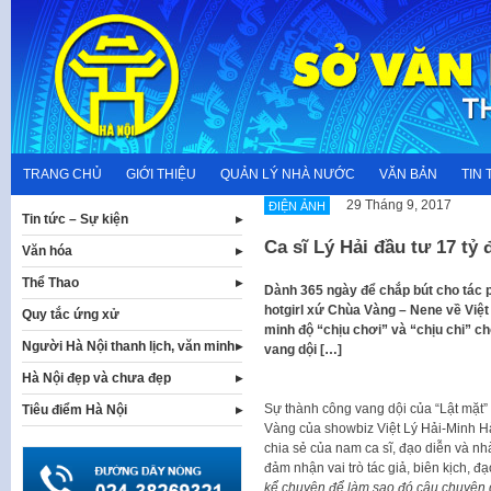
Skip
to
content
TRANG CHỦ
GIỚI THIỆU
QUẢN LÝ NHÀ NƯỚC
VĂN BẢN
TIN 
29 Tháng 9, 2017
ĐIỆN ẢNH
Tin tức – Sự kiện
Ca sĩ Lý Hải đầu tư 17 tỷ
Văn hóa
Thể Thao
Dành 365 ngày để chắp bút cho tác
hotgirl xứ Chùa Vàng – Nene về Việ
Quy tắc ứng xử
minh độ “chịu chơi” và “chịu chi” c
Người Hà Nội thanh lịch, văn minh
vang dội […]
Hà Nội đẹp và chưa đẹp
Sự thành công vang dội của “Lật mặt” 
Tiêu điểm Hà Nội
Vàng của showbiz Việt Lý Hải-Minh Hà
chia sẻ của nam ca sĩ, đạo diễn và nhà
đảm nhận vai trò tác giả, biên kịch, đạ
kể chuyện để làm sao đó câu chuyện 