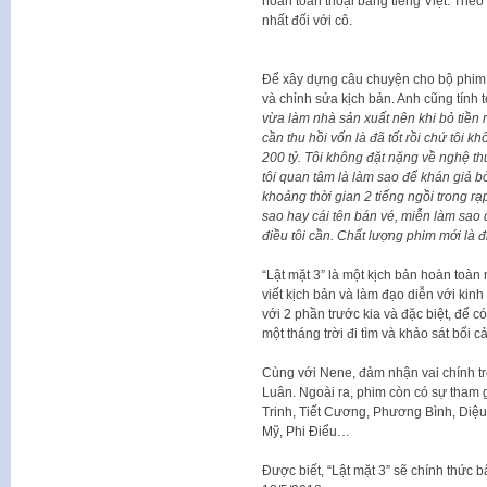
hoàn toàn thoại bằng tiếng Việt. Theo 
nhất đối với cô.
Để xây dựng câu chuyện cho bộ phim t
và chỉnh sửa kịch bản. Anh cũng tính to
vừa làm nhà sản xuất nên khi bỏ tiền ra
cần thu hồi vốn là đã tốt rồi chứ tôi 
200 tỷ. Tôi không đặt nặng về nghệ t
tôi quan tâm là làm sao để khán giả 
khoảng thời gian 2 tiếng ngồi trong rạ
sao hay cái tên bán vé, miễn làm sao d
điều tôi cần. Chất lượng phim mới là đi
“Lật mặt 3” là một kịch bản hoàn toàn 
viết kịch bản và làm đạo diễn với kin
với 2 phần trước kia và đặc biệt, để
một tháng trời đi tìm và khảo sát bối
Cùng với Nene, đảm nhận vai chính t
Luân. Ngoài ra, phim còn có sự tham 
Trinh, Tiết Cương, Phương Bình, Di
Mỹ, Phi Điểu…
Được biết, “Lật mặt 3” sẽ chính thức 