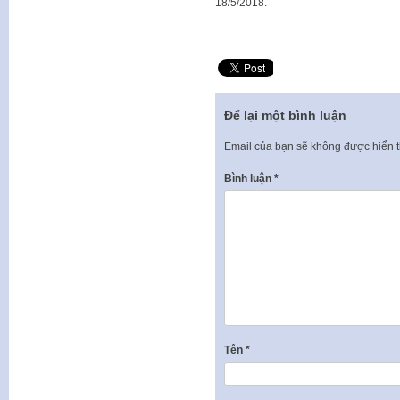
18/5/2018.
Để lại một bình luận
Email của bạn sẽ không được hiển t
Bình luận
*
Tên
*