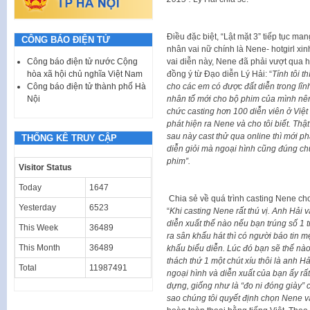
Điều đặc biệt, “Lật mặt 3” tiếp tục m
CÔNG BÁO ĐIỆN TỬ
nhân vai nữ chính là Nene- hotgirl x
vai diễn này, Nene đã phải vượt qua 
Công báo điện tử nước Cộng
đồng ý từ Đạo diễn Lý Hải: “
Tính tôi t
hòa xã hội chủ nghĩa Việt Nam
cho các em có được đất diễn trong lĩn
Công báo điện tử thành phố Hà
nhân tố mới cho bộ phim của mình nên
Nội
chức casting hơn 100 diễn viên ở Việ
phát hiện ra Nene và cho tôi biết. Thật
sau này cast thử qua online thì mới ph
THỐNG KÊ TRUY CẬP
diễn giỏi mà ngoại hình cũng đúng ch
phim”.
Visitor Status
Today
1647
Chia sẻ về quá trình casting Nene c
Yesterday
6523
“
Khi casting Nene rất thú vị. Anh Hải và
diễn xuất thế nào nếu bạn trúng số 1 tr
This Week
36489
ra sân khấu hát thì có người báo tin
This Month
36489
khấu biểu diễn. Lúc đó bạn sẽ thế nào
thách thứ 1 một chút xíu thôi là anh Hả
Total
11987491
ngoại hình và diễn xuất của bạn ấy rất
dựng, giống như là “đo ni đóng giày” c
sao chúng tôi quyết định chọn Nene v