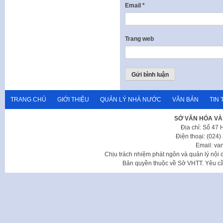
Email
*
Trang web
TRANG CHỦ
GIỚI THIỆU
QUẢN LÝ NHÀ NƯỚC
VĂN BẢN
TIN 
SỞ VĂN HÓA VÀ
Địa chỉ: Số 47
Điện thoại: (024
Email: va
Chịu trách nhiệm phát ngôn và quản lý nộ
Bản quyền thuộc về Sở VHTT. Yêu cầu 