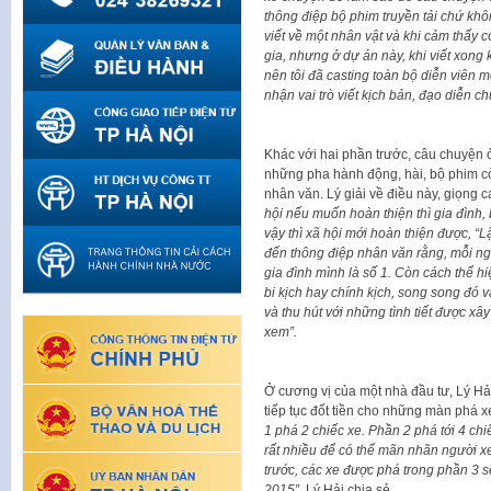
thông điệp bộ phim truyền tải chứ khôn
viết về một nhân vật và khi cảm thấy có
gia, nhưng ở dự án này, khi viết xong
nên tôi đã casting toàn bộ diễn viên m
nhận vai trò viết kịch bản, đạo diễn c
Khác với hai phần trước, câu chuyện ở 
những pha hành động, hài, bộ phim cò
nhân văn. Lý giải về điều này, giọng c
hội nếu muốn hoàn thiện thì gia đình,
vậy thì xã hội mới hoàn thiện được,
đến thông điệp nhân văn rằng, mỗi n
gia đình mình là số 1. Còn cách thể 
bi kịch hay chính kịch, song song đó
và thu hút với những tình tiết được x
xem”.
Ở cương vị của một nhà đầu tư, Lý Hải
tiếp tục đốt tiền cho những màn phá x
1 phá 2 chiếc xe. Phần 2 phá tới 4 ch
rất nhiều để có thể mãn nhãn người 
trước, các xe được phá trong phần 3 
2015”.
Lý Hải chia sẻ.