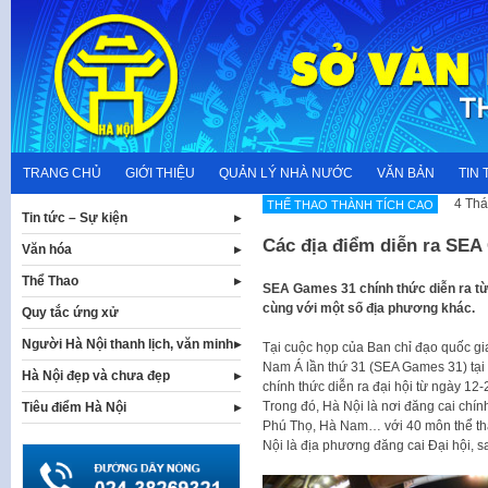
Skip
to
content
TRANG CHỦ
GIỚI THIỆU
QUẢN LÝ NHÀ NƯỚC
VĂN BẢN
TIN 
4 Thá
THẾ THAO THÀNH TÍCH CAO
Tin tức – Sự kiện
Các địa điểm diễn ra SEA
Văn hóa
Thể Thao
SEA Games 31 chính thức diễn ra tư
cùng với một số địa phương khác.
Quy tắc ứng xử
Người Hà Nội thanh lịch, văn minh
Tại cuộc họp của Ban chỉ đạo quốc gi
Nam Á lần thứ 31 (SEA Games 31) tại Việ
Hà Nội đẹp và chưa đẹp
chính thức diễn ra đại hội từ ngày 12
Trong đó, Hà Nội là nơi đăng cai chí
Tiêu điểm Hà Nội
Phú Thọ, Hà Nam… với 40 môn thể tha
Nội là địa phương đăng cai Đại hội, s