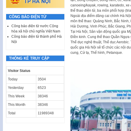
canoeing/kayak, rowing, karatedo, xe đ
thể thao điện tử, ba môn phối hợp (tria
Ngoài địa điểm đăng cai chính Hà Nội,
CÔNG BÁO ĐIỆN TỬ
môn thể thao: Quảng Ninh, Bắc Ninh,
Công báo điện tử nước Cộng
Hải Dương, Vinh Phúc, Bắc Giang, Ph
hòa xã hội chủ nghĩa Việt Nam
Tại Hà Nội, Sân vận động quốc gia Mỹ
Công báo điện tử thành phố Hà
Điền kinh. Cung thể thao Quần Ngựa 
Nội
Thể dục nghệ thuật, Thể dục Aerobic. 
quốc gia Hà Nội sẽ tổ chức các nội d
cung, Cử tạ, Thể hình, Petanque.
THỐNG KÊ TRUY CẬP
Visitor Status
Today
3504
Yesterday
6523
This Week
38346
This Month
38346
Total
11989348