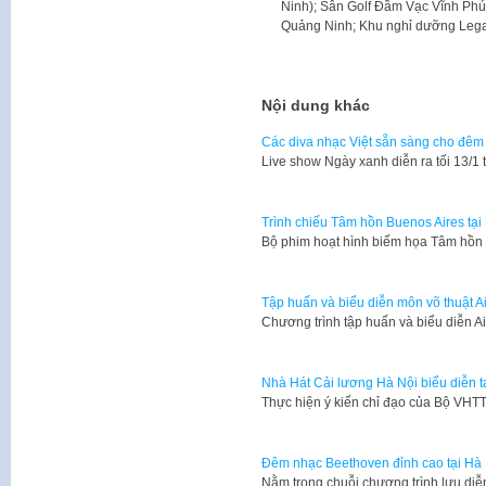
Ninh); Sân Golf Đầm Vạc Vĩnh Phúc
Quảng Ninh; Khu nghỉ dưỡng Lega
Nội dung khác
Các diva nhạc Việt sẵn sàng cho đêm 
Live show Ngày xanh diễn ra tối 13/1
Trình chiếu Tâm hồn Buenos Aires tại
​Bộ phim hoạt hình biếm họa Tâm hồn 
Tập huấn và biểu diễn môn võ thuật Ai
​Chương trình tập huấn và biểu diễn 
Nhà Hát Cải lương Hà Nội biểu diễn tạ
Thực hiện ý kiến chỉ đạo của Bộ VH
Đêm nhạc Beethoven đỉnh cao tại Hà
Nằm trong chuỗi chương trình lưu di