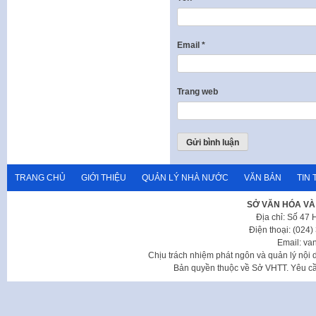
Email
*
Trang web
TRANG CHỦ
GIỚI THIỆU
QUẢN LÝ NHÀ NƯỚC
VĂN BẢN
TIN 
SỞ VĂN HÓA VÀ
Địa chỉ: Số 47
Điện thoại: (024
Email: va
Chịu trách nhiệm phát ngôn và quản lý nộ
Bản quyền thuộc về Sở VHTT. Yêu cầu 