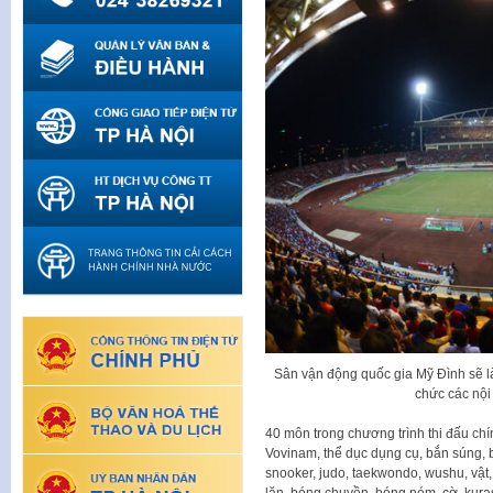
Sân vận động quốc gia Mỹ Đình sẽ là
chức các nội
40 môn trong chương trình thi đấu ch
Vovinam, thể dục dụng cụ, bắn súng, bó
snooker, judo, taekwondo, wushu, vật,
lặn, bóng chuyền, bóng ném, cờ, kurash