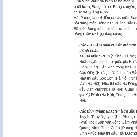
Tỉnh Vĩnh Phúc sẽ tổ chức bộ môn Mua
phối hợp), Bóng đá nữ, Bóng chuyền,
chức tại Quảng Ninh.
Hải Phòng là nơi diễn ra các môn Ro
nội dung môn Bóng bàn và tỉnh Bắc G
Bộ môn Bóng đá nam sẽ được diễn ra 
động Cẩm Phả (Quảng Ninh)…
Các địa điểm diễn ra các môn thi
thành khác:
Tại Hà Nội:
SVĐ Mỹ Đình (Hà Nội);
Huấn luyện thể thao quốc gia Hà N
Bình; Cung Điền kinh trong nhà (H
Cầu Giấy (Hà Nội); Nhà thi đấu Bắ
Nhà thi đấu Sóc Sơn (Hà Nội); Nhà
Mai (Hà Nội); Nhà thi đấu Hà Đông 
đấu Đan Phượng (Hà Nội); Cung T
gia Mỹ Đình (Hà Nội); Trung tâm H
Nội.
Các tỉnh, thành khác:
Nhà thi đấu 
thuyền Thuỷ Nguyên (Hải Phòng); 
(Phú Thọ); Sân vận động Cẩm Phả 
Quảng Ninh; Tuần Châu (Quảng Nin
Vĩnh Phúc; Nhà thi đấu Hải Dương