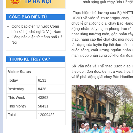
phát động g
iải chạy
Báo Hànội
Thực hiện chủ trương của Bộ VHTT
CÔNG BÁO ĐIỆN TỬ
UBND về việc tổ chức “Ngày chạy Ol
chức lễ phát động giải chạy Báo Hànộ
Công báo điện tử nước Cộng
động nhằm đẩy mạnh phong trào rèn 
hòa xã hội chủ nghĩa Việt Nam
hoạt động thường niên, góp phần xây
Công báo điện tử thành phố Hà
thao, nâng cao thể chất cho mọi ngườ
Nội
tác dụng của luyện tập thể dục thể th
cuộc sống, chất lượng nguồn nhân l
mạnh, góp phần củng cố khối đại đoàn
THỐNG KÊ TRUY CẬP
Sở Văn hóa và Thể thao được giao l
theo dõi, đôn đốc, kiểm tra việc thự
Visitor Status
và lễ phát động giải chạy Báo Hànộimớ
Today
6131
Yesterday
8438
This Week
43862
This Month
58431
Total
12009433