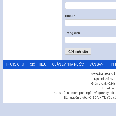
Email
*
Trang web
TRANG CHỦ
GIỚI THIỆU
QUẢN LÝ NHÀ NƯỚC
VĂN BẢN
TIN 
SỞ VĂN HÓA VÀ
Địa chỉ: Số 47
Điện thoại: (024
Email: va
Chịu trách nhiệm phát ngôn và quản lý nộ
Bản quyền thuộc về Sở VHTT. Yêu cầu 