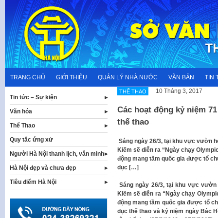
Skip
to
content
TRANG CHỦ
GIỚI THIỆU
QUẢN LÝ NHÀ NƯỚC
VĂN BẢN
TIN 
10 Tháng 3, 2017
THỂ THAO
Tin tức – Sự kiện
Các hoạt động kỷ niệm 71
Văn hóa
thể thao
Thể Thao
Quy tắc ứng xử
Sáng ngày 26/3, tại khu vực vườn h
Kiếm sẽ diễn ra “Ngày chạy Olympic
Người Hà Nội thanh lịch, văn minh
động mang tầm quốc gia được tổ ch
dục […]
Hà Nội đẹp và chưa đẹp
Tiêu điểm Hà Nội
Sáng ngày 26/3, tại khu vực vườn
Kiếm sẽ diễn ra “Ngày chạy Olympic
động mang tầm quốc gia được tổ ch
dục thể thao và kỷ niệm ngày Bác H