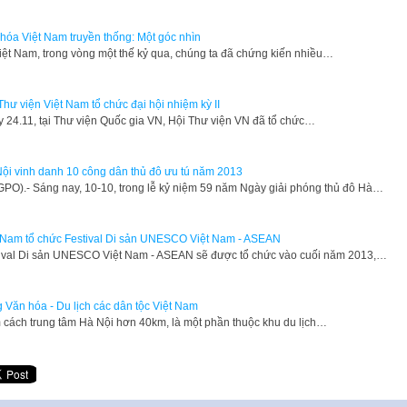
hóa Việt Nam truyền thống: Một góc nhìn
Việt Nam, trong vòng một thế kỷ qua, chúng ta đã chứng kiến nhiều…
Thư viện Việt Nam tổ chức đại hội nhiệm kỳ II
y 24.11, tại Thư viện Quốc gia VN, Hội Thư viện VN đã tổ chức…
ội vinh danh 10 công dân thủ đô ưu tú năm 2013 ​​
GPO).- Sáng nay, 10-10, trong lễ kỷ niệm 59 năm Ngày giải phóng thủ đô Hà…
 Nam tổ chức Festival Di sản UNESCO Việt Nam - ASEAN
tival Di sản UNESCO Việt Nam - ASEAN sẽ được tổ chức vào cuối năm 2013,…
 Văn hóa - Du lịch các dân tộc Việt Nam
cách trung tâm Hà Nội hơn 40km, là một phần thuộc khu du lịch…