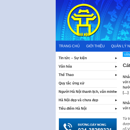
Skip
to
content
TRANG CHỦ
GIỚI THIỆU
QUẢN LÝ 
VĂN
Tin tức – Sự kiện
Cá
Văn hóa
Thể Thao
Nhắc
với 
Quy tắc ứng xử
hướn
Người Hà Nội thanh lịch, văn minh
[…]
Hà Nội đẹp và chưa đẹp
Nhắc
với 
Tiêu điểm Hà Nội
Từ t
được
cổ V