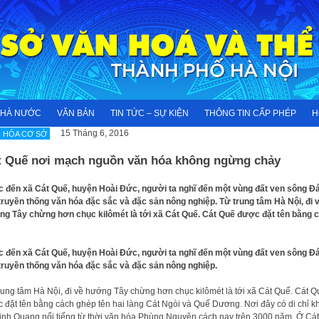
NHÀ NƯỚC
VĂN BẢN
TIN TỨC – SỰ KIỆN
THÔNG TIN CẤP PHÉP
H
15 Tháng 6, 2016
 HÓA CƠ SỞ
t Quế nơi mạch nguồn văn hóa không ngừng chảy
 đến xã Cát Quế, huyện Hoài Đức, người ta nghĩ đến một vùng đất ven sông Đ
truyền thống văn hóa đặc sắc và đặc sản nông nghiệp. Từ trung tâm Hà Nội, đi 
g Tây chừng hơn chục kilômét là tới xã Cát Quế. Cát Quế được đặt tên bằng 
 đến xã Cát Quế, huyện Hoài Đức, người ta nghĩ đến một vùng đất ven sông Đ
truyền thống văn hóa đặc sắc và đặc sản nông nghiệp.
rung tâm Hà Nội, đi về hướng Tây chừng hơn chục kilômét là tới xã Cát Quế. Cát Q
 đặt tên bằng cách ghép tên hai làng Cát Ngòi và Quế Dương. Nơi đây có di chỉ k
inh Quang nổi tiếng từ thời văn hóa Phùng Nguyên cách nay trên 3000 năm. Ở Cát