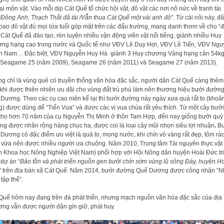
lại môn vật. Vào mỗi dịp Cát Quế tổ chức hội vật, đô vật các nơi nô nức về tranh tài
“
Đông Anh, Thạch Thất đã tài /Vẫn thua Cát Quế một vài anh đô”.
Từ cái nôi này, đã
 bao đô vật đủ mọi lứa tuổi góp mặt trên các đấu trường, mang danh thơm về cho “đ
. Cát Quế đã đào tạo, rèn luyện nhiều vận động viên vật nổi tiếng, giành nhiều Huy
ng hạng cao trong nước và Quốc tế như VĐV Lê Duy Hợi, VĐV Lê Tiến, VĐV Ngu
 Nam… Đặc biệt, VĐV Nguyễn Huy Hà giành 3 Huy chương Vàng hạng cân 54kg 
 Seagame 25 (năm 2009), Seagame 26 (năm 2011) và Seagame 27 (năm 2013).
g chỉ là vùng quê có truyền thống văn hóa đặc sắc, người dân Cát Quế càng thêm
khi được thiên nhiên ưu đãi cho vùng đất trù phú làm nên thương hiệu bưởi đườn
Dương. Theo các cụ cao niên kể lại thì bưởi đường này ngày xưa quả rất to (khoả
g) được dùng để “Tiến Vua” và được các vị vua chúa rất yêu thích. Từ một cây bưởi 
 thọ hơn 70 năm của cụ Nguyễn Thị Minh ở thôn Tam Hợp, đến nay giống bưởi qu
g được nhân rộng hàng chục ha, được coi là loại cây mũi nhọn siêu lợi nhuận
.
Bư
Dương có đặc điểm ưu việt là quả to, mọng nước, khi chín vỏ vàng rất đẹp, tôm ráo
 vừa nên được nhiều người ưa chuộng. Năm 2010, Trung tâm Tài nguyên thực vật
n Khoa học Nông Nghiệp Việt Nam) phối hợp với Hội Nông dân huyện Hoài Đức tr
 dự án “
Bảo tồn và phát triển nguồn gen bưởi chín sớm vùng lũ sông Đáy, huyện H
”
trên địa bàn xã Cát Quế. Năm 2014, bưởi đường Quế Dương được công nhận “
 tập thể”.
Quế hôm nay đang trên đà phát triển, nhưng mạch nguồn văn hóa đặc sắc của địa
ng vẫn được người dân gìn giữ, phát huy.