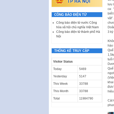
lưu 
ca: 
biết
CÔNG BÁO ĐIỆN TỬ
vật”
chươ
Công báo điện tử nước Cộng
Doãn
hòa xã hội chủ nghĩa Việt Nam
3 kỳ
Công báo điện tử thành phố Hà
Nội
Khôn
hào 
Quế 
THỐNG KÊ TRUY CẬP
1,5k
tuổi
Visitor Status
Dươn
Quế 
Today
5469
ngọt
Yesterday
5147
(Việ
khai
This Week
33788
Đức
This Month
33788
hiệu
Total
11984790
Cát 
phươ