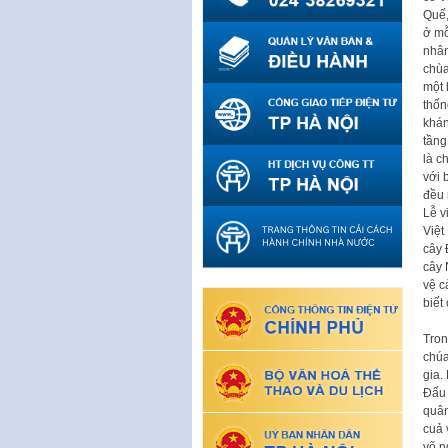
Quế,
ở mỗ
nhân
chùa
một 
thốn
khán
tầng
là c
với 
đều 
Lễ v
Việt
cây 
cây 
vệ c
biết
Tron
chúa
gia.
Đấu 
quân
cuả 
võ n