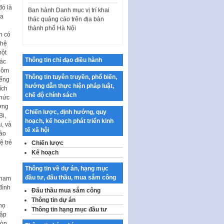
đó là
thác quảng cáo trên địa bàn
ủa
thành phố Hà Nội
Kế hoạch Tổ chức Cuộc thi
n có
chính luận về bảo vệ nền tảng tư
 hệ
tưởng của Đảng…
một
Thông tin chỉ đạo điều hành
các
Công bố công khai dự toán kinh
 Nôm
phí xây dựng pháp luật, hoàn
Thông tin tuyên truyền, phổ biến,
iếng
thiện thể chế, chính…
hướng dẫn thực hiện pháp luật,
ích
chế độ chính sách
chức
Quy định về nghiên cứu, ứng
ờng
dụng khoa học, công nghệ, đổi
Chiến lược, định hướng, quy
i,
mới sáng tạo và chuyển…
hoạch, kế hoạch phát triển kinh
, và
tế xã hội
Quy định chi tiết và hướng dẫn
bảo
thi hành một số điều của Luật Lý
ệ trẻ
Chiến lược
lịch tư…
Kế hoạch
Sửa đổi, bổ sung một số nội
Thông tin về dự án, hạng mục
dung tại Nghị quyết số 30/NQ-
đầu tư, đấu thầu, mua sắm công
 tham
CP ngày 24 tháng 02…
đình
Đấu thầu mua sắm công
g
Ban hành Chương trình hành
Thông tin dự án
họ
động của Chính phủ thực hiện
Thông tin hạng mục đầu tư
tập
Nghị quyết số 02-NQ/TW ngày
còn