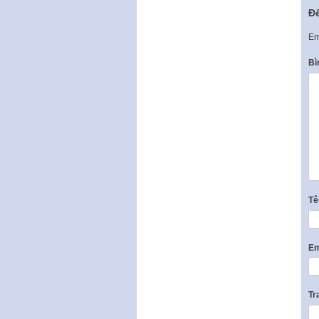
Để
Em
Bì
T
Em
Tr