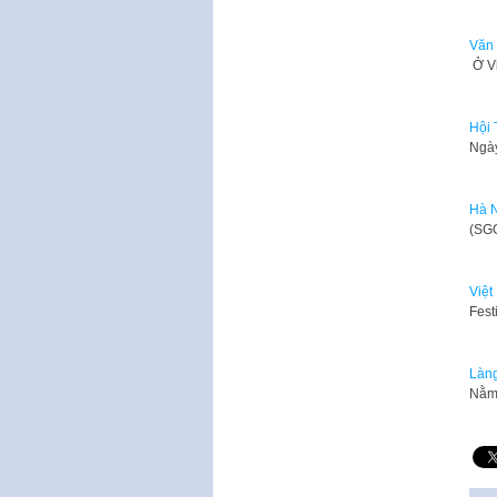
Văn 
​ Ở 
Hội 
​Ngà
Hà N
​(SG
Việt
​Fes
Làng
Nằm 