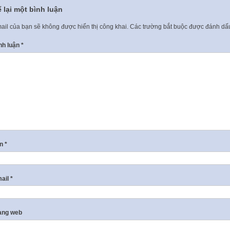
 lại một bình luận
ail của bạn sẽ không được hiển thị công khai.
Các trường bắt buộc được đánh d
nh luận
*
ên
*
ail
*
ang web