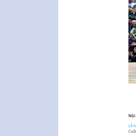
Nội
Lễ h
​Cuố