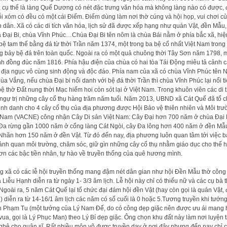
 cụ thể là làng Quế Dương có nét đặc trưng văn hóa mà không làng nào có được, 
i xóm có đều có một cái Điếm. Điếm dùng làm nơi thờ cúng và hội họp, vui chơi c
 dân. Xã có các di tích văn hóa, lịch sử đã được xếp hạng như quán Vật, đền Mẫu,
 Đại Bi, chùa Vĩnh Phúc…Chùa Đại Bi tên nôm là chùa Bái nằm ở phía bắc xã, hiệ
bệ tam thế bằng đá từ thời Trần năm 1374, một trong ba bệ cổ nhất Việt Nam trong
g bảy bệ đá trên toàn quốc. Ngoài ra có một quả chuông thời Tây Sơn năm 1798, 
h đồng đúc năm 1816. Phía hậu điện của chùa có hai tòa Tái Động miêu tả cảnh 
 địa ngục vô cùng sinh động và độc đáo. Phía nam của xã có chùa Vĩnh Phúc tên
hùa Vắng, nếu chùa Đại bi nổi danh với bệ đá thời Trần thì chùa Vĩnh Phúc lại nổi t
bệ thờ Đất nung thời Mạc hiếm hoi còn sót lại ở Việt Nam. Trong khuôn viên các di t
ngự trị những cây cổ thụ hàng trăm năm tuổi. Năm 2013, UBND xã Cát Quế đã tổ 
inh danh cho 4 cây cổ thụ của địa phương được Hội Bảo vệ thiên nhiên và Môi trư
 Nam (VACNE) công nhận Cây Di sản Việt Nam: Cây Đại hơn 700 năm ở chùa Đại B
Đa rừng gần 1000 năm ở cổng làng Cát Ngòi, cây Đa lông hơn 400 năm ở đền Mẫu
Nhãn hơn 150 năm ở đền Vật. Từ đó đến nay, địa phương luôn quan tâm tới việc 
ảnh quan môi trường, chăm sóc, giữ gìn những cây cổ thụ nhằm giáo dục cho thế h
 ơn các bậc tiền nhân, tự hào về truyền thống của quê hương mình.
g xã có các lễ hội truyền thống mang đậm nét dân gian như hội Đền Mẫu thờ công
 Liễu Hạnh diễn ra từ ngày 1- 3/3 âm lịch. Lễ hội này chỉ có thiếu nữ và các cụ bà
 Ngoài ra, 5 năm Cát Quế lại tổ chức đại đám hội đền Vật (hay còn gọi là quán Vật, 
) diễn ra từ 14-16/1 âm lịch các năm có số cuối là 0 hoặc 5.Tương truyền khi tướn
 Phạm Tu (một tướng của Lý Nam Đế, do có công dẹp giặc nên được ưu ái mang 
vua, gọi là Lý Phục Man) theo Lý Bí dẹp giặc. Ông chọn khu đất này làm nơi luyện 
ghệ cho quân sĩ. Rất nhiều môn võ được truyền dạy ở nơi đây nhưng đến nay chỉ 