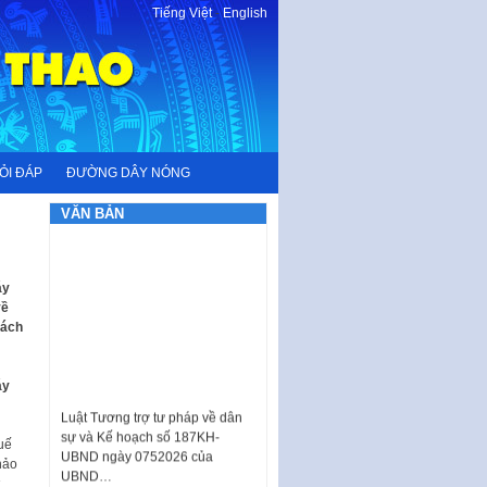
Tiếng Việt
-
English
ỎI ĐÁP
ĐƯỜNG DÂY NÓNG
VĂN BẢN
áy
về
cách
áy
Luật Tương trợ tư pháp về dân
sự và Kế hoạch số 187KH-
UBND ngày 0752026 của
uế
UBND…
hảo
Ban hành Danh mục vị trí khai