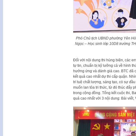
Phó Chủ tịch UBND phường Yên Hòa
Ngọc – Học sinh lớp 10D8 trường THPT
Đối với nội dung thi hùng biện, các e
tự tin, chuẩn bị kỹ lưỡng cả về hình 
hưởng ứng và đánh giá cao. BTC đã ch
kết quả cao nhất dự thi cấp quận. Nh
trí tuệ chất lượng, sáng tạo, có sự đ
muốn lan tỏa tri thức, từ đó thúc đẩy 
trong cộng đồng. Tổng kết cuộc thi, B
quả cao nhất với 3 nội dung: Bài viết,