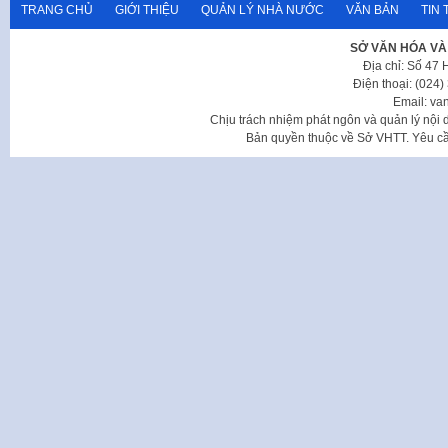
TRANG CHỦ
GIỚI THIỆU
QUẢN LÝ NHÀ NƯỚC
VĂN BẢN
TIN 
SỞ VĂN HÓA VÀ
Địa chỉ: Số 47
Điện thoại: (024
Email: va
Chịu trách nhiệm phát ngôn và quản lý nộ
Bản quyền thuộc về Sở VHTT. Yêu cầu 