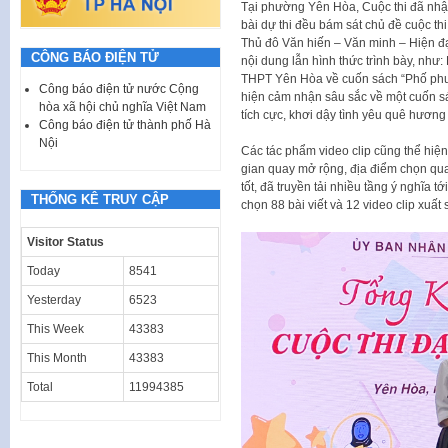
Tại phường Yên Hòa, Cuộc thi đã nhận
bài dự thi đều bám sát chủ đề cuộc th
Thủ đô Văn hiến – Văn minh – Hiện đại
CÔNG BÁO ĐIỆN TỬ
nội dung lẫn hình thức trình bày, như
THPT Yên Hòa về cuốn sách “Phố phư
Công báo điện tử nước Cộng
hiện cảm nhận sâu sắc về một cuốn sá
hòa xã hội chủ nghĩa Việt Nam
tích cực, khơi dậy tình yêu quê hương
Công báo điện tử thành phố Hà
Nội
Các tác phẩm video clip cũng thể hiện
gian quay mở rộng, địa điểm chọn quay
tốt, đã truyền tải nhiều tầng ý nghĩa 
THỐNG KÊ TRUY CẬP
chọn 88 bài viết và 12 video clip xuất 
Visitor Status
Today
8541
Yesterday
6523
This Week
43383
This Month
43383
Total
11994385