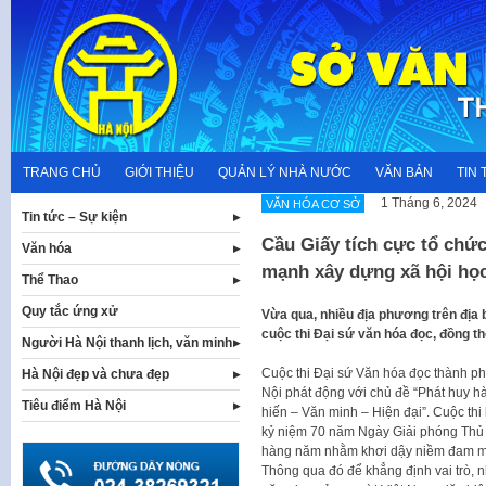
Skip
to
content
TRANG CHỦ
GIỚI THIỆU
QUẢN LÝ NHÀ NƯỚC
VĂN BẢN
TIN 
1 Tháng 6, 2024
VĂN HÓA CƠ SỞ
Tin tức – Sự kiện
Cầu Giấy tích cực tổ chức
Văn hóa
mạnh xây dựng xã hội học
Thể Thao
Quy tắc ứng xử
Vừa qua, nhiều địa phương trên địa b
cuộc thi Đại sứ văn hóa đọc, đồng t
Người Hà Nội thanh lịch, văn minh
Cuộc thi Đại sứ Văn hóa đọc thành p
Hà Nội đẹp và chưa đẹp
Nội phát động với chủ đề “Phát huy 
Tiêu điểm Hà Nội
hiến – Văn minh – Hiện đại”. Cuộc th
kỷ niệm 70 năm Ngày Giải phóng Thủ 
hàng năm nhằm khơi dậy niềm đam mê đ
Thông qua đó để khẳng định vai trò, n