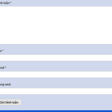
nh luận
*
ên
*
ail
*
ang web