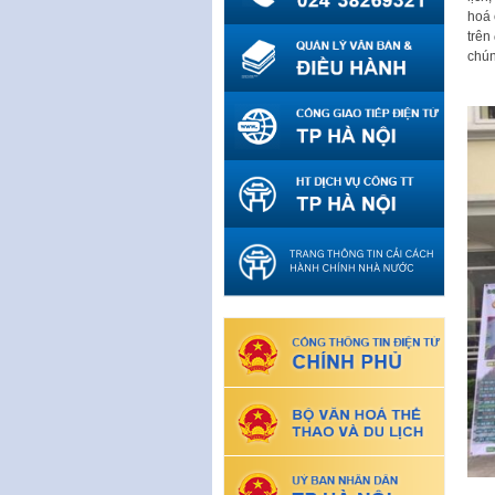
hoá 
trên
chún