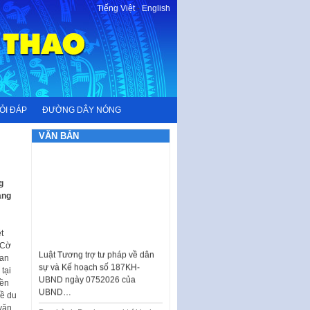
Tiếng Việt
-
English
ỎI ĐÁP
ĐƯỜNG DÂY NÓNG
VĂN BẢN
g
àng
t
Luật Tương trợ tư pháp về dân
 Cờ
sự và Kế hoạch số 187KH-
ian
UBND ngày 0752026 của
tại
UBND…
yền
về du
Ban hành Danh mục vị trí khai
 văn