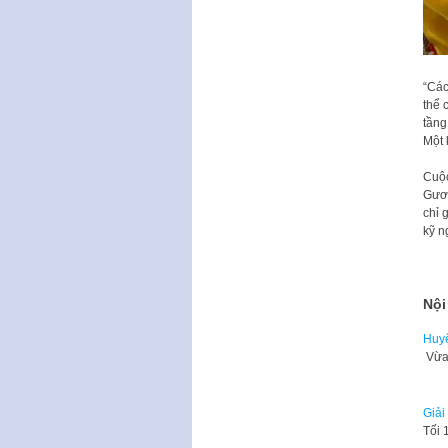
“Các
thể 
tầng
Một 
Cuộc
Gươm
chỉ 
kỹ n
Nội
Huyệ
Vừa 
Giải
Tối 