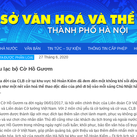
NHÀ NƯỚC
VĂN BẢN
TIN TỨC – SỰ KIỆN
THÔNG TIN CẤP PHÉP
H
27 Tháng 6, 2020
A ĐƯỢC PHÂN LOẠI
u lạc bộ Cờ Hồ Gươm
a đời của CLB cờ tại khu vực hồ Hoàn Kiếm đã đem đến một không khí sôi độn
 như một nét văn hoá thể thao độc đáo của phố đi bộ vào mỗi sáng Chủ Nhật h
.
Cờ Hồ Gươm ra đời ngày 06/01/2017, là hội viên chính thức của Liên đoàn Cờ Việ
và Liên đoàn Cờ tướng Việt Nam. Với 2 môn chủ yếu là cờ tướng và cờ vua, CLB
ươm được thành lập với mục đích tạo thêm sân chơi lành mạnh, phục vụ không g
ộ và vui chơi cho nhân dân Thủ đô cũng như các khách du lịch trong và ngoài nước 
vực Hồ Gươm trong những ngày nghỉ cuối tuần; khôi phục, bảo tồn văn hóa cổ tru
ác môn cờ ở Việt Nam, góp phần quảng bá, giới thiệu và tạo thêm điểm nhấn mới 
, văn hóa, lịch sử của người dân Hà Nội tại khu vực hồ Hoàn Kiếm – Di tích lịch sử,