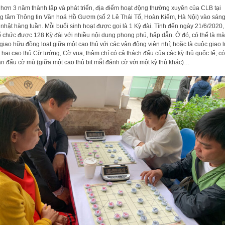
hơn 3 năm thành lập và phát triển, địa điểm hoạt động thường xuyên của CLB tại
g tâm Thông tin Văn hoá Hồ Gươm (số 2 Lê Thái Tổ, Hoàn Kiếm, Hà Nội) vào sán
nhật hàng tuần. Mỗi buổi sinh hoạt được gọi là 1 Kỳ đài. Tính đến ngày 21/6/2020
ổ chức được 128 Kỳ đài với nhiều nội dung phong phú, hấp dẫn. Ở đó, có thể là mà
giao hữu đồng loạt giữa một cao thủ với các vận động viên nhí; hoặc là cuộc giao 
 hai cao thủ Cờ tướng, Cờ vua, thậm chí có cả thách đấu của các kỳ thủ quốc tế; có
rận đấu cờ mù (giữa một cao thủ bịt mắt đánh cờ với một kỳ thủ khác)…