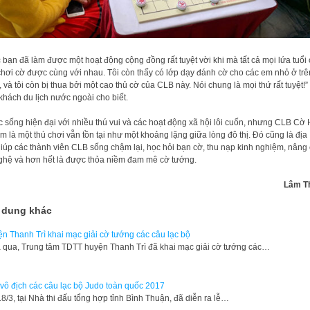
 bạn đã làm được một hoạt động cộng đồng rất tuyệt vời khi mà tất cả mọi lứa tuổi 
chơi cờ được cùng với nhau. Tôi còn thấy có lớp dạy đánh cờ cho các em nhỏ ở trê
, và tôi còn bị thua bởi một cao thủ cờ của CLB này. Nói chung là mọi thứ rất tuyệt!”
khách du lịch nước ngoài cho biết.
 sống hiện đại với nhiều thú vui và các hoạt động xã hội lôi cuốn, nhưng CLB Cờ
 là một thú chơi vẫn tồn tại như một khoảng lặng giữa lòng đô thị. Đó cũng là địa
giúp các thành viên CLB sống chậm lại, học hỏi bạn cờ, thu nạp kinh nghiệm, nâng
ghệ và hơn hết là được thỏa niềm đam mê cờ tướng.
Lâm T
 dung khác
n Thanh Trì khai mạc giải cờ tướng các câu lạc bộ
qua, Trung tâm TDTT huyện Thanh Trì đã khai mạc giải cờ tướng các…
 vô địch các câu lạc bộ Judo toàn quốc 2017
18/3, tại Nhà thi đấu tổng hợp tỉnh Bình Thuận, đã diễn ra lễ…