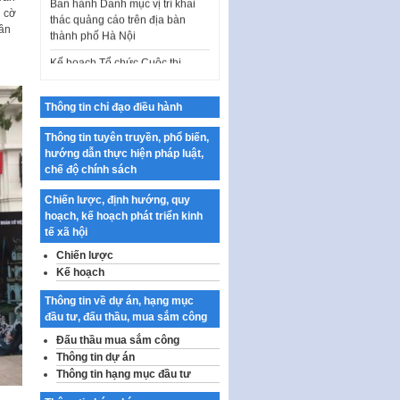
thác quảng cáo trên địa bàn
n cờ
thành phố Hà Nội
uần
Kế hoạch Tổ chức Cuộc thi
chính luận về bảo vệ nền tảng tư
tưởng của Đảng…
Công bố công khai dự toán kinh
Thông tin chỉ đạo điều hành
phí xây dựng pháp luật, hoàn
thiện thể chế, chính…
Thông tin tuyên truyền, phổ biến,
hướng dẫn thực hiện pháp luật,
Quy định về nghiên cứu, ứng
chế độ chính sách
dụng khoa học, công nghệ, đổi
mới sáng tạo và chuyển…
Chiến lược, định hướng, quy
hoạch, kế hoạch phát triển kinh
Quy định chi tiết và hướng dẫn
tế xã hội
thi hành một số điều của Luật Lý
lịch tư…
Chiến lược
Kế hoạch
Sửa đổi, bổ sung một số nội
dung tại Nghị quyết số 30/NQ-
Thông tin về dự án, hạng mục
CP ngày 24 tháng 02…
đầu tư, đấu thầu, mua sắm công
Đấu thầu mua sắm công
Ban hành Chương trình hành
động của Chính phủ thực hiện
Thông tin dự án
Nghị quyết số 02-NQ/TW ngày
Thông tin hạng mục đầu tư
17…