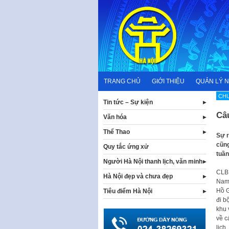
Skip
to
content
TRANG CHỦ
GIỚI THIỆU
QUẢN LÝ 
CHƯ
Tin tức – Sự kiện
Câ
Văn hóa
Thể Thao
Sự r
cũng
Quy tắc ứng xử
tuần
Người Hà Nội thanh lịch, văn minh
CLB 
Hà Nội đẹp và chưa đẹp
Nam 
Hồ G
Tiêu điểm Hà Nội
đi b
khu 
về c
lịch