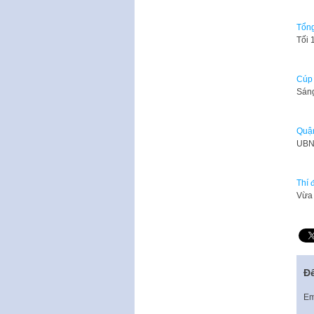
Tổng
Tối 
Cúp 
Sáng
Quậ
UBND
Thí 
Vừa 
Để
Em