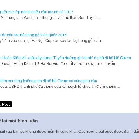
 kết các lớp năng khiếu câu lạc bộ hè 2017
1/8, Trung tâm Văn hóa - Thông tin và Thể thao Sơn Tây tổ…
các câu lạc bộ bóng gỗ toàn quốc 2016
 14-5 vừa qua, tại Hà Nội, Cúp các câu lạc bộ bóng gỗ toàn…
n Hoàn Kiếm đề xuất xây dựng ‘Tuyến đường ghi danh’ ở phố đi bộ Hồ Gươm
 quận Hoàn Kiếm, TP. Hà Nội vừa đề xuất ý tưởng xây dựng “tuyến…
điểm mở rộng không gian đi bộ hồ Gươm và vùng phụ cận
qua, UBND thành phố đã thông qua kế hoạch tổ chức thí điểm không…
 lại một bình luận
ail của bạn sẽ không được hiển thị công khai.
Các trường bắt buộc được đánh d