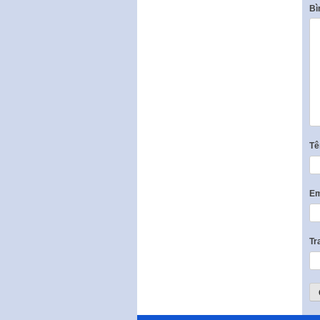
Bì
T
Em
Tr