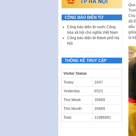
Qua 
Trun
Chủ 
CÔNG BÁO ĐIỆN TỬ
đã t
đấu 
Công báo điện tử nước Cộng
giữa
hòa xã hội chủ nghĩa Việt Nam
là t
Công báo điện tử thành phố Hà
Nội
THỐNG KÊ TRUY CẬP
Visitor Status
Today
1047
Yesterday
6523
This Week
35889
This Month
35889
Total
11986891