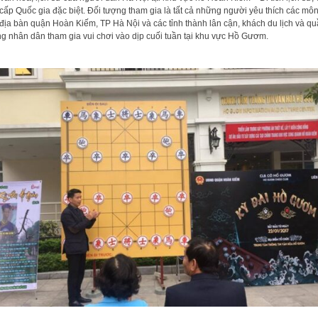
cấp Quốc gia đặc biệt. Đối tượng tham gia là tất cả những người yêu thích các mô
 địa bàn quận Hoàn Kiếm, TP Hà Nội và các tỉnh thành lân cận, khách du lịch và q
g nhân dân tham gia vui chơi vào dịp cuối tuần tại khu vực Hồ Gươm.