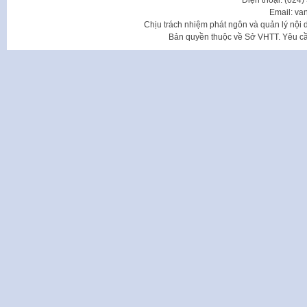
Điện thoại: (024
Email: va
Chịu trách nhiệm phát ngôn và quản lý nộ
Bản quyền thuộc về Sở VHTT. Yêu cầu 