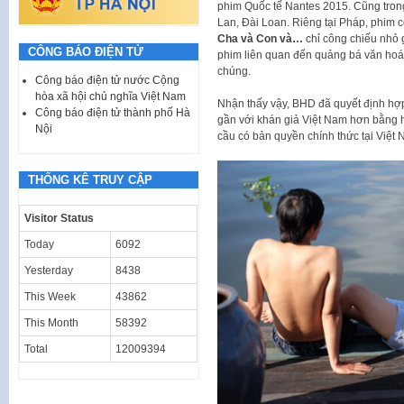
phim Quốc tế Nantes 2015. Cũng tron
Lan, Đài Loan. Riêng tại Pháp, phim c
Cha và Con và…
chỉ công chiếu nhỏ g
CÔNG BÁO ĐIỆN TỬ
phim liên quan đến quảng bá văn hoá 
chúng.
Công báo điện tử nước Cộng
hòa xã hội chủ nghĩa Việt Nam
Nhận thấy vậy, BHD đã quyết định hợ
Công báo điện tử thành phố Hà
gần với khán giả Việt Nam hơn bằng h
Nội
cầu có bản quyền chính thức tại Việt
THỐNG KÊ TRUY CẬP
Visitor Status
Today
6092
Yesterday
8438
This Week
43862
This Month
58392
Total
12009394