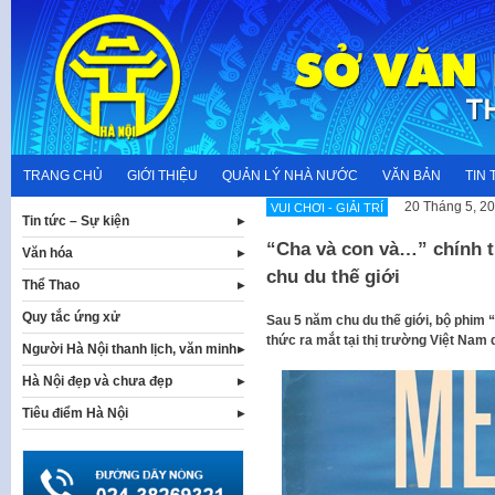
Skip
to
content
TRANG CHỦ
GIỚI THIỆU
QUẢN LÝ NHÀ NƯỚC
VĂN BẢN
TIN 
20 Tháng 5, 2
VUI CHƠI - GIẢI TRÍ
Tin tức – Sự kiện
“Cha và con và…” chính t
Văn hóa
chu du thế giới
Thể Thao
Quy tắc ứng xử
Sau 5 năm chu du thế giới, bộ phim
thức ra mắt tại thị trường Việt Nam 
Người Hà Nội thanh lịch, văn minh
Hà Nội đẹp và chưa đẹp
Tiêu điểm Hà Nội