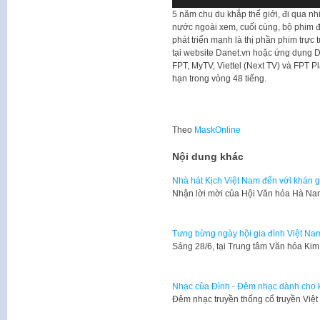
5 năm chu du khắp thế giới, đi qua nh
nước ngoài xem, cuối cùng, bộ phim 
phát triển mạnh là thị phần phim trực
tại website Danet.vn hoặc ứng dụng Da
FPT, MyTV, Viettel (Next TV) và FPT P
hạn trong vòng 48 tiếng.
Theo
MaskOnline
Nội dung khác
Nhà hát Kịch Việt Nam đến với khán 
Nhận lời mời của Hội Văn hóa Hà Na
Tưng bừng ngày hội gia đình Việt Na
Sáng 28/6, tại Trung tâm Văn hóa Ki
Nhạc của Đình - Đêm nhạc dành cho k
Đêm nhạc truyền thống cổ truyền Việ