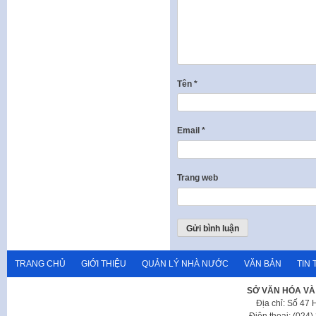
Tên
*
Email
*
Trang web
TRANG CHỦ
GIỚI THIỆU
QUẢN LÝ NHÀ NƯỚC
VĂN BẢN
TIN 
SỞ VĂN HÓA VÀ
Địa chỉ: Số 47