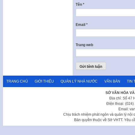
Tên
*
Email
*
Trang web
TRANG CHỦ
GIỚI THIỆU
QUẢN LÝ NHÀ NƯỚC
VĂN BẢN
TIN 
SỞ VĂN HÓA VÀ
Địa chỉ: Số 47
Điện thoại: (024
Email: va
Chịu trách nhiệm phát ngôn và quản lý nộ
Bản quyền thuộc về Sở VHTT. Yêu cầu 