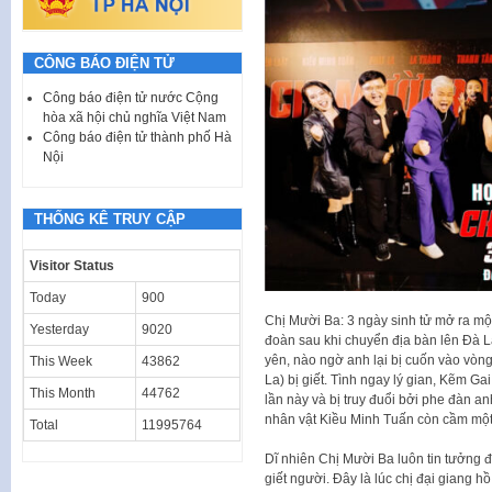
CÔNG BÁO ĐIỆN TỬ
Công báo điện tử nước Cộng
hòa xã hội chủ nghĩa Việt Nam
Công báo điện tử thành phố Hà
Nội
THỐNG KÊ TRUY CẬP
Visitor Status
Today
900
Chị Mười Ba: 3 ngày sinh tử mở ra m
Yesterday
9020
đoàn sau khi chuyển địa bàn lên Đà 
yên, nào ngờ anh lại bị cuốn vào vòng
This Week
43862
La) bị giết. Tình ngay lý gian, Kẽm Ga
This Month
44762
lần này và bị truy đuổi bởi phe đàn an
nhân vật Kiều Minh Tuấn còn cầm một 
Total
11995764
Dĩ nhiên Chị Mười Ba luôn tin tưởng
giết người. Đây là lúc chị đại giang 