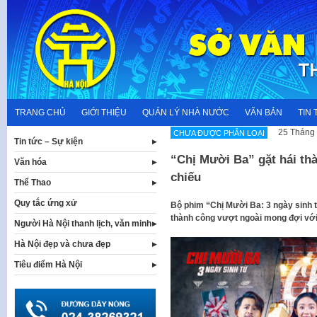
Skip
to
content
TRANG CHỦ
GIỚI THIỆU
QUẢN LÝ NHÀ NƯỚC
VĂN BẢN
TIN 
25 Tháng 
CHƯA ĐƯỢC PHÂN LOẠI
Tin tức – Sự kiện
“Chị Mười Ba” gặt hái th
Văn hóa
chiếu
Thể Thao
Quy tắc ứng xử
Bộ phim “Chị Mười Ba: 3 ngày sinh 
thành công vượt ngoài mong đợi với
Người Hà Nội thanh lịch, văn minh
Hà Nội đẹp và chưa đẹp
Tiêu điểm Hà Nội