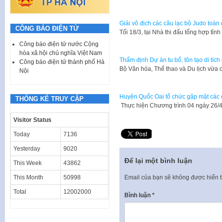
Giải vô địch các câu lạc bộ Judo toàn
CÔNG BÁO ĐIỆN TỬ
Tối 18/3, tại Nhà thi đấu tổng hợp tỉn
Công báo điện tử nước Cộng
hòa xã hội chủ nghĩa Việt Nam
Thẩm định Dự án tu bổ, tôn tạo di tíc
Công báo điện tử thành phố Hà
Bộ Văn hóa, Thể thao và Du lịch vừ
Nội
Huyện Quốc Oai tổ chức gặp mặt các c
THỐNG KÊ TRUY CẬP
Thực hiện Chương trình 04 ngày 26/4
Visitor Status
Today
7136
Yesterday
9020
Để lại một bình luận
This Week
43862
This Month
50998
Email của bạn sẽ không được hiển t
Total
12002000
Bình luận
*