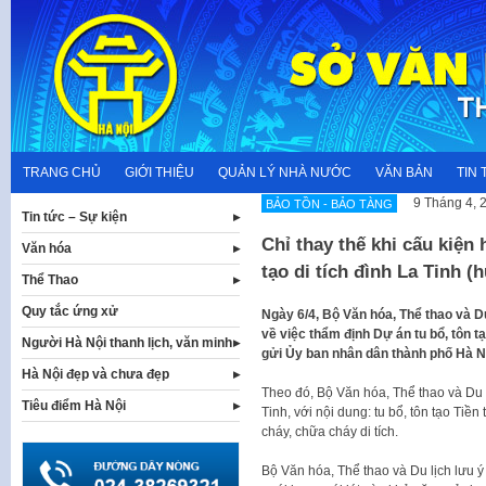
Skip
to
content
TRANG CHỦ
GIỚI THIỆU
QUẢN LÝ NHÀ NƯỚC
VĂN BẢN
TIN 
9 Tháng 4, 
BẢO TỒN - BẢO TÀNG
Tin tức – Sự kiện
Chỉ thay thế khi cấu kiện
Văn hóa
tạo di tích đình La Tinh 
Thể Thao
Quy tắc ứng xử
Ngày 6/4, Bộ Văn hóa, Thể thao và
về việc thẩm định Dự án tu bổ, tôn t
Người Hà Nội thanh lịch, văn minh
gửi Ủy ban nhân dân thành phố Hà N
Hà Nội đẹp và chưa đẹp
Theo đó, Bộ Văn hóa, Thể thao và Du lị
Tiêu điểm Hà Nội
Tinh, với nội dung: tu bổ, tôn tạo Tiề
cháy, chữa cháy di tích.
Bộ Văn hóa, Thể thao và Du lịch lưu ý