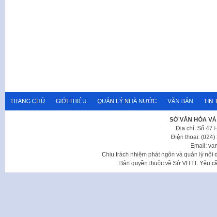
TRANG CHỦ
GIỚI THIỆU
QUẢN LÝ NHÀ NƯỚC
VĂN BẢN
TIN 
SỞ VĂN HÓA VÀ
Địa chỉ: Số 47
Điện thoại: (024
Email: va
Chịu trách nhiệm phát ngôn và quản lý nộ
Bản quyền thuộc về Sở VHTT. Yêu cầu 