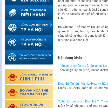
ngói lợp, ngói lót còn khả năng sử dụ
giữ nguyên các cấu kiện còn tốt, hư h
cấu kiện hư hỏng hoàn toàn.Bổ sung g
lại tối đa các cấu kiện gỗ cổ, cũ; bổ 
tu bổ.
Bộ Văn hóa, Thể thao và Du lịch đề n
quan chức năng hướng dẫn chủ đầu tư 
công bố công khai nội dung tu bổ, tôn t
quy định của pháp luật.
Nội dung khác
Thẩm định Dự án tu bổ, tôn tạo di tí
Thỏa thuận Dự án tu bổ, tôn tạo di t
Đoàn Bộ Tư lệnh Vận tải Hoa Kỳ thăm 
Chiều 21/9/2016, đoàn Bộ Tư lệnh Vậ
Tu bổ, tôn tạo di tích Đình Mễ Trì Thư
Mới đây, Bộ Văn hóa, Thể thao và Du