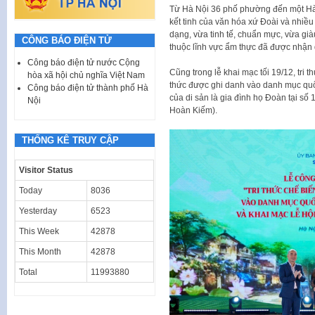
Từ Hà Nội 36 phố phường đến một Hà N
kết tinh của văn hóa xứ Đoài và nhiề
dạng, vừa tinh tế, chuẩn mực, vừa già
CÔNG BÁO ĐIỆN TỬ
thuộc lĩnh vực ẩm thực đã được nhận
Công báo điện tử nước Cộng
Cũng trong lễ khai mạc tối 19/12, tri
hòa xã hội chủ nghĩa Việt Nam
thức được ghi danh vào danh mục quốc
Công báo điện tử thành phố Hà
của di sản là gia đình họ Đoàn tại s
Nội
Hoàn Kiếm).
THỐNG KÊ TRUY CẬP
Visitor Status
Today
8036
Yesterday
6523
This Week
42878
This Month
42878
Total
11993880