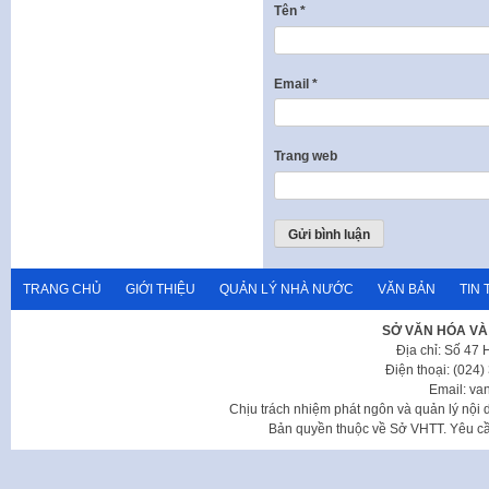
Tên
*
Email
*
Trang web
TRANG CHỦ
GIỚI THIỆU
QUẢN LÝ NHÀ NƯỚC
VĂN BẢN
TIN 
SỞ VĂN HÓA VÀ
Địa chỉ: Số 47
Điện thoại: (024
Email: va
Chịu trách nhiệm phát ngôn và quản lý nộ
Bản quyền thuộc về Sở VHTT. Yêu cầu 