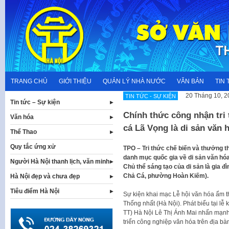
Skip
to
content
TRANG CHỦ
GIỚI THIỆU
QUẢN LÝ NHÀ NƯỚC
VĂN BẢN
TIN 
20 Tháng 10, 2
TIN TỨC - SỰ KIỆN
Tin tức – Sự kiện
Chính thức công nhận tri
Văn hóa
cá Lã Vọng là di sản văn h
Thể Thao
Quy tắc ứng xử
TPO – Tri thức chế biến và thưởng 
danh mục quốc gia về di sản văn hóa p
Người Hà Nội thanh lịch, văn minh
Chủ thể sáng tạo của di sản là gia đ
Chả Cá, phường Hoàn Kiếm).
Hà Nội đẹp và chưa đẹp
Tiêu điểm Hà Nội
Sự kiện khai mạc Lễ hội văn hóa ẩm th
Thống nhất (Hà Nội). Phát biểu tại l
TT) Hà Nội Lê Thị Ánh Mai nhấn mạnh
triển công nghiệp văn hóa trên địa bà