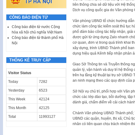
liên thông chia sẻ dữ liệu với Hệ thốn
Dịch vụ công quốc gia do Văn phòng 
CÔNG BÁO ĐIỆN TỬ
Văn phòng UBND tổ chức hướng dẫn kh
chức làm công tác kiểm soát thủ tục h
Công báo điện tử nước Cộng
phố đảm bảo công tác tiếp nhận, giải 
hòa xã hội chủ nghĩa Việt Nam
được gửi từ ứng dụng Zalo nhanh chón
Công báo điện tử thành phố Hà
cơ quan, đơn vị trong quá trình khai t
Nội
xây dựng, trình UBND Thành phố ban 
dụng hiệu quả Kênh tiếp nhận phản á
THỐNG KÊ TRUY CẬP
Giao Sở Thông tin và Truyền thông ngh
quản lý, vận hành và duy trì hệ thống
Visitor Status
trên hạ tầng kỹ thuật tại trụ sở UBND
an ninh mạng theo các quy định của p
Today
7282
Yesterday
6523
Sở Nội vụ chủ trì, phối hợp với Văn 
chức các lớp đào tạo, bồi dưỡng, tập
This Week
42124
đánh giá, chấm điểm về cải cách hành
This Month
42125
Chánh Văn phòng UBND Thành phố; Th
Total
11993127
UBND các quận, huyện, thị xã; Chủ tịc
nhân có liên quan chịu trách nhiệm th