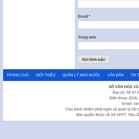
Email
*
Trang web
TRANG CHỦ
GIỚI THIỆU
QUẢN LÝ NHÀ NƯỚC
VĂN BẢN
TIN 
SỞ VĂN HÓA VÀ
Địa chỉ: Số 47
Điện thoại: (024
Email: va
Chịu trách nhiệm phát ngôn và quản lý nộ
Bản quyền thuộc về Sở VHTT. Yêu cầu 