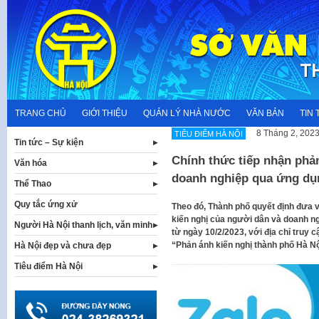
Skip
to
content
TRANG CHỦ
GIỚI THIỆU
QUẢN LÝ NHÀ NƯỚC
VĂN BẢN
TIN 
8 Tháng 2, 202
TIÊU ĐIỂM HÀ NỘI
Tin tức – Sự kiện
Chính thức tiếp nhận phả
Văn hóa
doanh nghiệp qua ứng dụ
Thể Thao
Quy tắc ứng xử
Theo đó, Thành phố quyết định đưa 
kiến nghị của người dân và doanh ng
Người Hà Nội thanh lịch, văn minh
từ ngày 10/2/2023, với địa chỉ truy cậ
“Phản ánh kiến nghị thành phố Hà Nộ
Hà Nội đẹp và chưa đẹp
Tiêu điểm Hà Nội