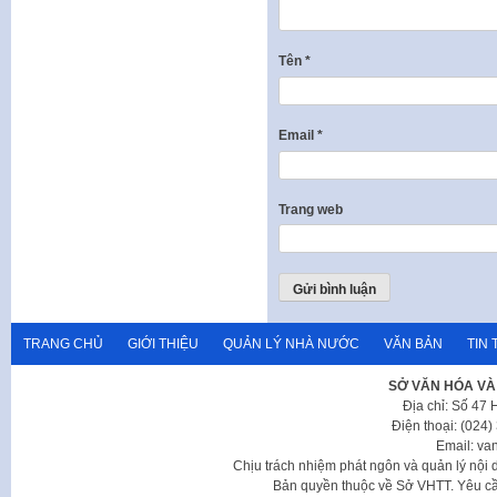
Tên
*
Email
*
Trang web
TRANG CHỦ
GIỚI THIỆU
QUẢN LÝ NHÀ NƯỚC
VĂN BẢN
TIN 
SỞ VĂN HÓA VÀ
Địa chỉ: Số 47
Điện thoại: (024
Email: va
Chịu trách nhiệm phát ngôn và quản lý nộ
Bản quyền thuộc về Sở VHTT. Yêu cầu 