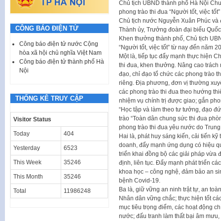
Chủ tịch UBND thành phố Hà Nội Chu 
phong trào thi đua “Người tốt, việc tố
Chủ tịch nước Nguyễn Xuân Phúc và đồ
CÔNG BÁO ĐIỆN TỬ
Thành ủy, Trưởng đoàn đại biểu Quốc 
Khen thưởng thành phố, Chủ tịch UBN
Công báo điện tử nước Cộng
“Người tốt, việc tốt” từ nay đến năm 
hòa xã hội chủ nghĩa Việt Nam
Một là, tiếp tục đẩy mạnh thực hiện Ch
Công báo điện tử thành phố Hà
thi đua, khen thưởng. Nâng cao trách 
Nội
đạo, chỉ đạo tổ chức các phong trào th
riêng. Địa phương, đơn vị thường xuy
các phong trào thi đua theo hướng thi
THỐNG KÊ TRUY CẬP
nhiệm vụ chính trị được giao; gắn phong
“Học tập và làm theo tư tưởng, đạo đ
trào “Toàn dân chung sức thi đua phòn
Visitor Status
phong trào thi đua yêu nước do Trun
Today
404
Hai là, phát huy sáng kiến, cải tiến k
doanh, đẩy mạnh ứng dụng có hiệu quả
Yesterday
6523
triển khai đồng bộ các giải pháp vừa 
This Week
35246
định, liên tục. Đẩy mạnh phát triển các
khoa học – công nghệ, đảm bảo an sinh
This Month
35246
bệnh Covid-19.
Ba là, giữ vững an ninh trật tự, an to
Total
11986248
Nhân dân vững chắc; thực hiện tốt cá
mục tiêu trọng điểm, các hoạt động chí
nước; đấu tranh làm thất bại âm mưu, 