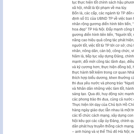
tục thực hiện tốt chính sách hậu phư
xã hội, nhất là tội phạm về ma túy.
Bốn là, các cấp, các ngành từ TP đến c
định số 01 của UBND TP về việc ban h
nhân rộng gương điển hình tiên tiến, 
hoa đẹp” TP Hà Nội. Đẩy mạnh công tá
gương điển hình tiên tiến, “Người tốt, 
nâng cao hiệu quả công tác phát hiện,
người tốt, việc tốt từ TP tới cơ sở; 
nhân, nông dân, cán bộ, công chức, viê
Năm là, tiếp tục xây dựng Đảng, chính
mạnh; đổi mới công tác lãnh đạo, điều
và kỷ cương hơn; thực hiện đồng bộ, 
thực hành tiết kiệm trong cơ quan Nhà
thích hợp biểu dương, khen thưởng các
thi đua yêu nước và phong trào “Người
và Nhân dân những việc làm tốt, hành
sáng tạo. Qua đó, huy động sức mạnh 
các phong trào thi đua, cùng cả nước đ
Thực hiện lời dạy của Chủ tịch Hồ Chí
hàng ngày giáo dục lẫn nhau là một t
các tổ chức cách mạng, xây dựng con
Nội kêu gọi các cấp ủy Đảng, chính qu
dân phát huy truyền thống cách mạng,
– anh hùng và vị thế Thủ đô Hà Nội; n