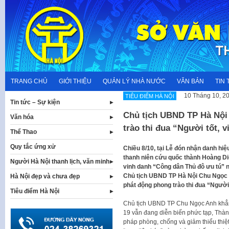
Skip
to
content
TRANG CHỦ
GIỚI THIỆU
QUẢN LÝ NHÀ NƯỚC
VĂN BẢN
TIN 
10 Tháng 10, 2
TIÊU ĐIỂM HÀ NỘI
Tin tức – Sự kiện
Chủ tịch UBND TP Hà Nội
Văn hóa
trào thi đua “Người tốt, v
Thể Thao
Quy tắc ứng xử
Chiều 8/10, tại Lễ đón nhận danh h
thanh niên cứu quốc thành Hoàng Diệ
Người Hà Nội thanh lịch, văn minh
vinh danh “Công dân Thủ đô ưu tú” n
Chủ tịch UBND TP Hà Nội Chu Ngọc 
Hà Nội đẹp và chưa đẹp
phát động phong trào thi đua “Người 
Tiêu điểm Hà Nội
Chủ tịch UBND TP Chu Ngọc Anh khẳng
19 vẫn đang diễn biến phức tạp, Thành 
pháp phòng, chống và giảm thiểu thiệt