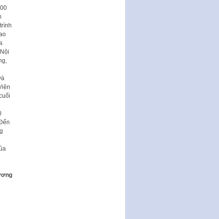
Thành phố triển khai thi…
000
m
Nghị quyết ban hành quy chế
trình
tiếp công dân của Thường trực
cao
HĐND, đại biểu HĐND thành…
a
Nghị quyết về một số chính sách
 Nội
ưu đãi, hỗ trợ phát triển hạ tầng,
ng,
tổ chức…
và
Nghị quyết quy định một số nội
Viện
dung và định mức chi quản lý
cuối
hoạt động khoa…
0
Quy định mức tiền phạt đối với
 Đến
một số hành vi vi phạm hành
ng
chính trong lĩnh…
Phê duyệt Chương trình phát
ủa
triển kinh tế số và xã hội số giai
đoạn 2026 -…
ương