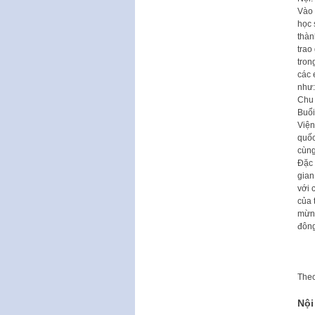
Vào 
học 
thàn
trao
tron
các 
như:
Chu
Buổi
Viện
quốc
cùng
Đặc 
gian
với 
của 
mừng
đông
The
Nội