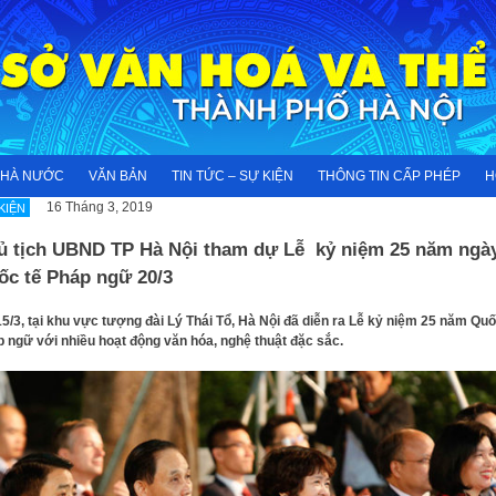
NHÀ NƯỚC
VĂN BẢN
TIN TỨC – SỰ KIỆN
THÔNG TIN CẤP PHÉP
H
16 Tháng 3, 2019
KIỆN
ủ tịch UBND TP Hà Nội tham dự Lễ kỷ niệm 25 năm ngà
ốc tế Pháp ngữ 20/3
15/3, tại khu vực tượng đài Lý Thái Tổ, Hà Nội đã diễn ra Lễ kỷ niệm 25 năm Quố
 ngữ với nhiều hoạt động văn hóa, nghệ thuật đặc sắc.