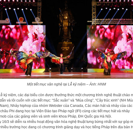
Một tiết mục văn nghệ tại Lễ kỷ niệm – Ảnh: HNM
Lễ kỷ niệm, các đại biểu còn được thưởng thức một chương trình nghệ thuật chào
dẫn và lôi cuốn với các tiết mục: “Sắc xuân” và “Múa công”, “Cây trúc xinh” (NH Múa
 Nam), Nhảy hiphop của nhóm Webster của Canada, Các màn hát và nhảy của các
 châu Phi đang học tại Viện Đào tạo Pháp ngữ (IFI) cùng các tiết mục hát và nhảy
mob của các giảng viên và sinh viên khoa Pháp, ĐH Quốc gia Hà Nội.
 16/3 sẽ diễn ra nhiều hoạt động văn hóa nghệ thuật tưng bừng nhất với sự góp m
nhiều trường học đang có chương trình giảng dạy và học tiếng Pháp trên địa bàn 