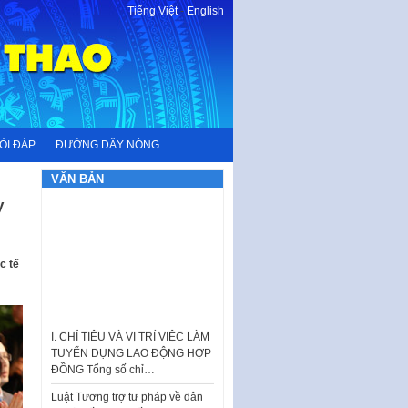
Tiếng Việt
-
English
ỎI ĐÁP
ĐƯỜNG DÂY NÓNG
VĂN BẢN
y
c tế
I. CHỈ TIÊU VÀ VỊ TRÍ VIỆC LÀM
TUYỂN DỤNG LAO ĐỘNG HỢP
ĐỒNG Tổng số chỉ…
Luật Tương trợ tư pháp về dân
sự và Kế hoạch số 187KH-
UBND ngày 0752026 của