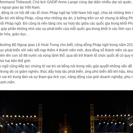
 Normand Thibeault; Chủ tịch GADIF Anne Lange cùng đại diện nhiều đại sứ quán,
 ngoại giao tại Việt Nam.
 động là cơ hội để các tổ chức Pháp ngữ tại Việt Nam hội ngộ, chia sẻ những tình 
ắn bó với tiếng Pháp, cũng như những dự án, ý tưởng trên cơ sở chung là tiếng P
hối Pháp ngữ. Đó cũng là nền tảng cho sự hợp tác giữa các quốc gia trong khối P
 góp phần không nhỏ vào sự phát triển của mỗi quốc gia trong khối ở các lĩnh vực 
văn hóa, giáo dục…
trưởng Bộ Ngoại giao Lê Hoài Trung cho biết, cộng đồng Pháp ngữ trong năm 20
 tục phát triển với việc kết nạp thêm 4 thành viên mới, đưa tổng số thành viên và qu
viên lên con số 88 nước và vùng lãnh thổ, qua đó trở thành tổ chức quốc tế có quy 
hứ hai trên thế giới.
 ngữ cũng tiếp tục chứng tỏ vai trò và tiếng nói trong việc giải quyết những vấn đề
 trong đó có giảm nghèo, thúc đẩy hợp tác phát triển, ứng phó biến đổi khí hậu, kh
h vai trò trung tâm và sự tham gia tích cực, năng động của giới doanh nghiệp, phụ 
hanh niên.