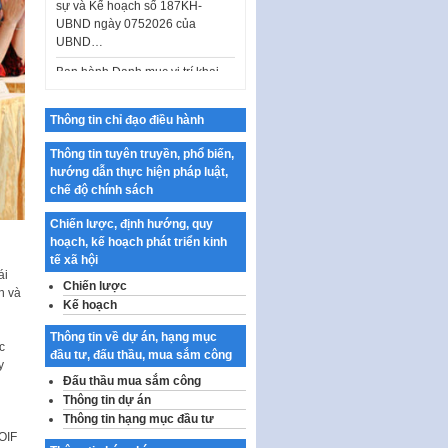
UBND…
Ban hành Danh mục vị trí khai
thác quảng cáo trên địa bàn
thành phố Hà Nội
Kế hoạch Tổ chức Cuộc thi
Thông tin chỉ đạo điều hành
chính luận về bảo vệ nền tảng tư
tưởng của Đảng…
Thông tin tuyên truyền, phổ biến,
Công bố công khai dự toán kinh
hướng dẫn thực hiện pháp luật,
phí xây dựng pháp luật, hoàn
chế độ chính sách
thiện thể chế, chính…
Chiến lược, định hướng, quy
Quy định về nghiên cứu, ứng
hoạch, kế hoạch phát triển kinh
dụng khoa học, công nghệ, đổi
tế xã hội
mới sáng tạo và chuyển…
ái
Chiến lược
n và
Quy định chi tiết và hướng dẫn
Kế hoạch
thi hành một số điều của Luật Lý
Thông tin về dự án, hạng mục
lịch tư…
c
đầu tư, đấu thầu, mua sắm công
y
Sửa đổi, bổ sung một số nội
Đấu thầu mua sắm công
dung tại Nghị quyết số 30/NQ-
Thông tin dự án
CP ngày 24 tháng 02…
Thông tin hạng mục đầu tư
Ban hành Chương trình hành
OIF