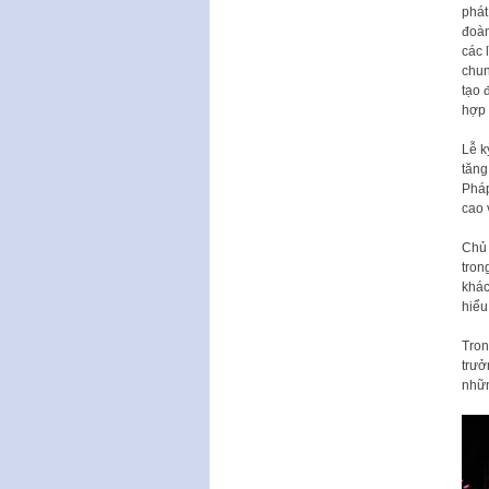
phát
đoàn
các 
chun
tạo 
hợp 
Lễ k
tăng
Pháp
cao 
Chủ 
tron
khác
hiểu
Tron
trưở
nhữn