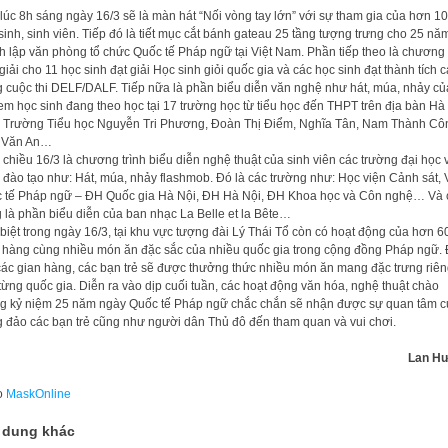
lúc 8h sáng ngày 16/3 sẽ là màn hát “Nối vòng tay lớn” với sự tham gia của hơn 1
sinh, sinh viên. Tiếp đó là tiết mục cắt bánh gateau 25 tầng tượng trưng cho 25 nă
h lập văn phòng tổ chức Quốc tế Pháp ngữ tại Việt Nam. Phần tiếp theo là chương 
 giải cho 11 học sinh đạt giải Học sinh giỏi quốc gia và các học sinh đạt thành tích 
g cuộc thi DELF/DALF. Tiếp nữa là phần biểu diễn văn nghệ như hát, múa, nhảy củ
em học sinh đang theo học tại 17 trường học từ tiểu học đến THPT trên địa bàn Hà
 Trường Tiểu học Nguyễn Tri Phương, Đoàn Thị Điểm, Nghĩa Tân, Nam Thành Cô
 Văn An…
 chiều 16/3 là chương trình biểu diễn nghệ thuật của sinh viên các trường đại học 
 đào tạo như: Hát, múa, nhảy flashmob. Đó là các trường như: Học viện Cảnh sát, 
 tế Pháp ngữ – ĐH Quốc gia Hà Nội, ĐH Hà Nội, ĐH Khoa học và Côn nghệ… Và 
 là phần biểu diễn của ban nhạc La Belle et la Bête…
biệt trong ngày 16/3, tại khu vực tượng đài Lý Thái Tổ còn có hoạt động của hơn 6
 hàng cùng nhiều món ăn đặc sắc của nhiều quốc gia trong cộng đồng Pháp ngữ.
các gian hàng, các bạn trẻ sẽ được thưởng thức nhiều món ăn mang đặc trưng riê
từng quốc gia. Diễn ra vào dịp cuối tuần, các hoạt động văn hóa, nghệ thuật chào
 kỷ niệm 25 năm ngày Quốc tế Pháp ngữ chắc chắn sẽ nhận được sự quan tâm c
 đảo các bạn trẻ cũng như người dân Thủ đô đến tham quan và vui chơi.
Lan H
o
MaskOnline
 dung khác