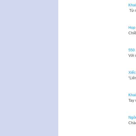
Khai
Từ n
Họp 
Chiề
550 
Với 
Xiếc
“Liê
Khai
Tay 
Ngôn
​Chà