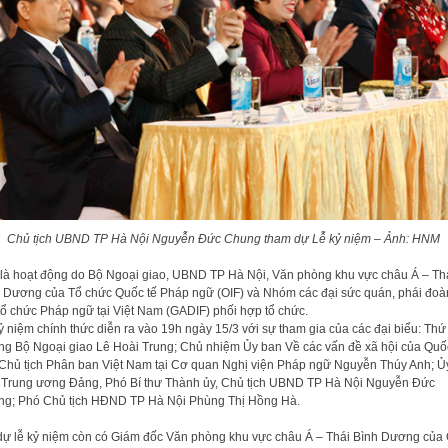
Chủ tịch UBND TP Hà Nội Nguyễn Đức Chung tham dự Lễ kỷ niệm – Ảnh: HNM
là hoạt động do Bộ Ngoại giao, UBND TP Hà Nội, Văn phòng khu vực châu Á – Th
 Dương của Tổ chức Quốc tế Pháp ngữ (OIF) và Nhóm các đại sức quán, phái đoà
tổ chức Pháp ngữ tại Việt Nam (GADIF) phối hợp tổ chức.
ỷ niệm chính thức diễn ra vào 19h ngày 15/3 với sự tham gia của các đại biểu: Thứ
ng Bộ Ngoại giao Lê Hoài Trung; Chủ nhiệm Ủy ban Về các vấn đề xã hội của Quố
 Chủ tịch Phân ban Việt Nam tại Cơ quan Nghị viện Pháp ngữ Nguyễn Thúy Anh; Ủ
 Trung ương Đảng, Phó Bí thư Thành ủy, Chủ tịch UBND TP Hà Nội Nguyễn Đức
g; Phó Chủ tịch HĐND TP Hà Nội Phùng Thị Hồng Hà.
dự lễ kỷ niệm còn có Giám đốc Văn phòng khu vực châu Á – Thái Bình Dương của 