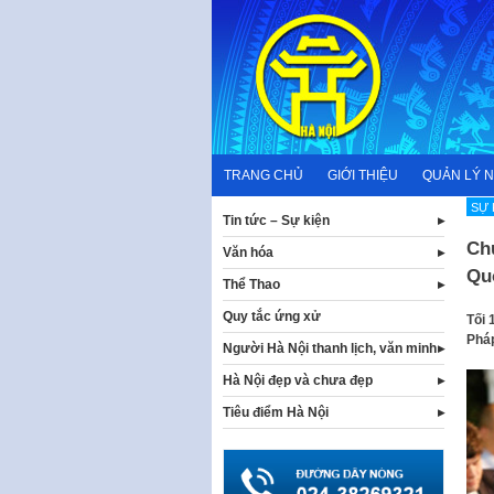
Skip
to
content
TRANG CHỦ
GIỚI THIỆU
QUẢN LÝ 
SỰ 
Tin tức – Sự kiện
Ch
Văn hóa
Qu
Thể Thao
Quy tắc ứng xử
Tối 
Pháp
Người Hà Nội thanh lịch, văn minh
Hà Nội đẹp và chưa đẹp
Tiêu điểm Hà Nội