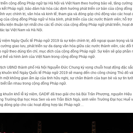
 triển cộng đồng Pháp ngữ tại Hà Nội và Việt Nam theo hướng bảo vệ, tăng cường 
 kết Pháp ngữ, bảo đảm hài hòa các định hướng phát triển cơ bản của cộng đồng 
lĩnh vực chính trị, văn hóa và kinh tế; tham gia và đóng góp chủ động vào các hoạt
g của cộng đồng Pháp ngữ vì hòa bình, phát triển của các nước thành viên; hỗ trợ
điều kiện thuận lợi nhất cho các tổ chức của cộng đồng Pháp ngữ phát triển, hoạt 
tác tại Việt Nam và Hà Nội.
ỷ niệm Ngày Quốc tế Pháp ngữ 2019 là sự kiện chính trị, đối ngoại quan trọng và là
 cường giao lưu, phát triển sự đa dạng văn hóa giữa các nước thành viên, các đối 
 ngữ theo đúng tôn chỉ, mục đích của cộng đồng Pháp ngữ. Sự kiện sẽ góp phần
vị thế và hình ảnh của Việt Nam trong cộng đồng Pháp ngữ.
tịch UBND thành phố Hà Nội Nguyễn Đức Chung kỳ vọng chuỗi hoạt động đặc sắ
g khuôn khổ Ngày Quốc tế Pháp ngữ 2019 sẽ mang đến cho công chúng Thủ đô và
h một không gian ấm áp của tình hữu nghị, sự chân thành của bạn bè và sự tin tư
 biết lẫn nhau trong cộng đồng Pháp ngữ.
g khuôn khổ lễ kỷ niệm, GADIF đã trao giải cho bà Bùi Trân Phượng, nguyên Hiệu
ng Trường Đại học Hoa Sen và em Trần Bích Ngà, sinh viên Trường Đại học Huế v
g đóng góp cho các hoạt động hợp tác Pháp ngữ…