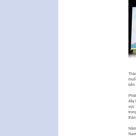
Thàn
muốn
bền 
Phát
đây 
vực 
tron
thàn
Năm 
Nam 