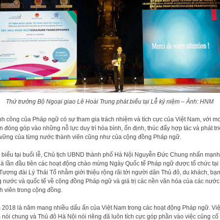
Thứ trưởng Bộ Ngoại giao Lê Hoài Trung phát biểu tại Lễ kỷ niệm – Ảnh: HNM
h công của Pháp ngữ có sự tham gia trách nhiệm và tích cực của Việt Nam, với m
 đóng góp vào những nỗ lực duy trì hòa bình, ổn định, thúc đẩy hợp tác và phát tr
vững của từng nước thành viên cũng như của cộng đồng Pháp ngữ.
 biểu tại buổi lễ, Chủ tịch UBND thành phố Hà Nội Nguyễn Đức Chung nhấn mạnh
là lần đầu tiên các hoạt động chào mừng Ngày Quốc tế Pháp ngữ được tổ chức tại
Tượng đài Lý Thái Tổ nhằm giới thiệu rộng rãi tới người dân Thủ đô, du khách, bạ
g nước và quốc tế về cộng đồng Pháp ngữ và giá trị các nền văn hóa của các nước
h viên trong cộng đồng.
2018 là năm mang nhiều dấu ấn của Việt Nam trong các hoạt động Pháp ngữ. Việ
nói chung và Thủ đô Hà Nội nói riêng đã luôn tích cực góp phần vào việc củng cố