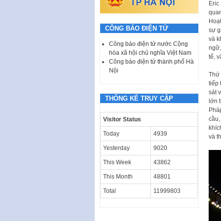
Eric
quan
Hoạt
CÔNG BÁO ĐIỆN TỬ
sự g
và k
Công báo điện tử nước Cộng
ngữ,
hòa xã hội chủ nghĩa Việt Nam
tế, 
Công báo điện tử thành phố Hà
Nội
Thứ 
tiếp
sát 
THỐNG KÊ TRUY CẬP
lớn t
Pháp
cầu,
Visitor Status
khíc
Today
4939
và t
Yesterday
9020
This Week
43862
This Month
48801
Total
11999803