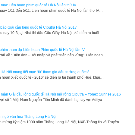
 mạc Liên hoan phim quốc tế Hà Nội lần thứ IV
gày 1/11 đến 5/11, Liên hoan phim quốc tế Hà Nội lần thứ IV…
báo Giải cầu lông quốc tế Ciputra Hà Nội 2017
u nay 10-3, tại Nhà thi đấu Cầu Giấy, Hà Nội, đã diễn ra buổi…
phim tham dự Liên hoan Phim quốc tế Hà Nội lần IV
chủ đề “Điện ảnh - Hội nhập và phát triển bền vững”, Liên hoan…
 Hà Nội mang tiết mục “tủ” tham gia đấu trường quốc tế
n hoan Xiếc quốc tế - 2016” sẽ diễn ra tại thành phố Huế, khai…
 màn Giải cầu lông quốc tế Hà Nội mở rộng Ciputra – Yonex Sunrise 2016
vợt số 1 Việt Nam Nguyễn Tiến Minh đã đánh bại tay vợt Aditya…
 ngữ văn hóa Thăng Long Hà Nội
o mừng kỷ niệm 1000 năm Thăng Long Hà Nội, NXB Thông tin và Truyền…