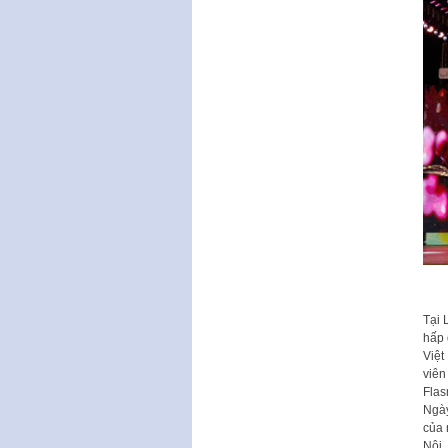
Tại 
hấp 
Việt
viên
Flas
Ngày
của 
Nội.