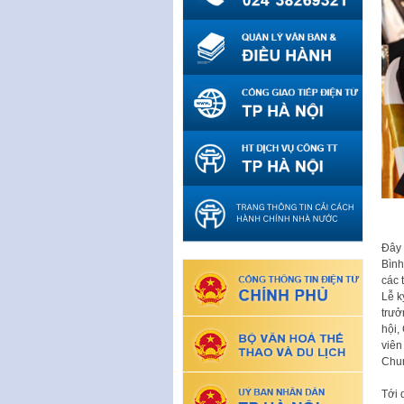
Đây 
Bình
các 
Lễ k
trưở
hội,
viên
Chun
Tới 