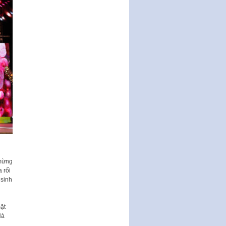
Ban hành Chương trình hành
động của Chính phủ thực hiện
Nghị quyết số 02-NQ/TW ngày
17…
THÔNG BÁO Tuyển dụng lao
động hợp đồng theo Nghị định
số 111/2022/NĐ-CP ngày
30/12/2022 của Chính…
Sửa đổi, bổ sung một số điều
của Thông tư số 320/2016/TT-
BTC của Bộ trưởng Bộ Tài…
Quy định về quản lý website
thương mại điện tử
Nghị quyết quy định điều kiện,
thủ tục tặng, thu hồi danh hiệu
 mừng
"Công dân danh dự…
 rối
Nghị quyết quy định một số
 sinh
chính sách thúc đẩy nghiên cứu
khoa học, phát triển công…
ặt
Nghị quyết công bố Nghị quyết
Hà
quy phạm pháp luật của HĐND