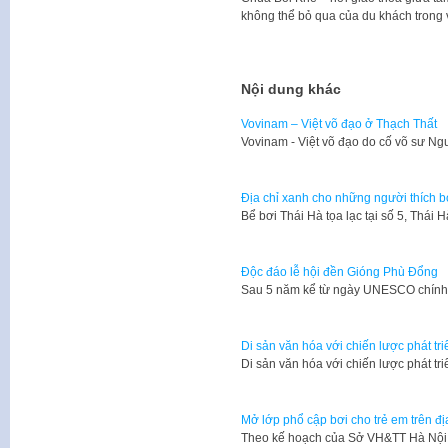
không thể bỏ qua của du khách trong 
Nội dung khác
Vovinam – Việt võ đạo ở Thạch Thất
Vovinam - Việt võ đạo do cố võ sư N
Địa chỉ xanh cho những người thích bơ
Bể bơi Thái Hà tọa lạc tại số 5, Thái
Độc đáo lễ hội đền Gióng Phù Đổng
​Sau 5 năm kể từ ngày UNESCO chính
Di sản văn hóa với chiến lược phát tr
Di sản văn hóa với chiến lược phát tr
Mở lớp phổ cập bơi cho trẻ em trên đ
Theo kế hoạch của Sở VH&TT Hà Nội,