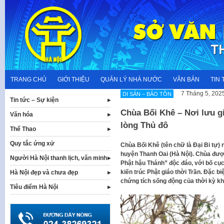
Skip
to
content
TRANG CHỦ
GIỚI THIỆU
QUẢN LÝ NHÀ NƯỚC
VĂN BẢN
TIN 
7 Tháng 5, 202
DI SẢN – BẢO TỒN
Tin tức – Sự kiện
Chùa Bối Khê – Nơi lưu g
Văn hóa
lòng Thủ đô
Thể Thao
Quy tắc ứng xử
Chùa Bối Khê (tên chữ là Đại Bi tự)
huyện Thanh Oai (Hà Nội). Chùa đượ
Người Hà Nội thanh lịch, văn minh
Phật hậu Thánh” độc đáo, với bố cục
kiến trúc Phật giáo thời Trần. Đặc b
Hà Nội đẹp và chưa đẹp
chứng tích sống động của thời kỳ k
Tiêu điểm Hà Nội