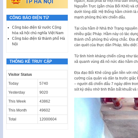
ngách, xuất phát từ một nhà dân thôn
Nguyễn Trực (gần chùa Bối Khê) và ch
dưới lòng đất. Hệ thống hầm chính là 
mạnh phòng thủ khi chiến đấu.
CÔNG BÁO ĐIỆN TỬ
Công báo điện tử nước Cộng
Tại cửa hầm ở Nhà thờ Trạng nguyên N
hòa xã hội chủ nghĩa Việt Nam
nhiều giặc Pháp. Hầm này có tác dụng c
Công báo điện tử thành phố Hà
thành chỗ phòng thủ vững chắc. Địa đ
Nội
càn quét của thực dân Pháp, tiêu diệt 
Từ tình hình kháng chiến cũng như tá
THỐNG KÊ TRUY CẬP
xã quanh vùng đã nô nức đào hầm ch
Địa đạo Bối Khê cũng gắn liền với n
Visitor Status
cường của quân và dân ta trước giặc 
Today
5740
– người đã chiến đấu 7 ngày đêm tro
sót kỳ diệu nhờ tinh thần bất khuất v
Yesterday
9020
This Week
43862
This Month
49602
Total
12000604