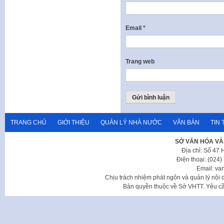
Email
*
Trang web
TRANG CHỦ
GIỚI THIỆU
QUẢN LÝ NHÀ NƯỚC
VĂN BẢN
TIN 
SỞ VĂN HÓA VÀ
Địa chỉ: Số 47
Điện thoại: (024
Email: va
Chịu trách nhiệm phát ngôn và quản lý nộ
Bản quyền thuộc về Sở VHTT. Yêu cầu 