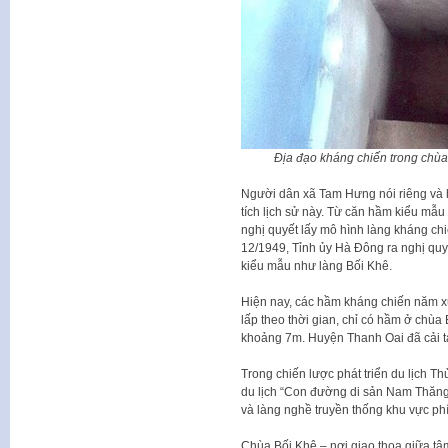
Địa đạo kháng chiến trong chùa
Người dân xã Tam Hưng nói riêng và 
tích lịch sử này. Từ căn hầm kiểu mẫ
nghị quyết lấy mô hình làng kháng ch
12/1949, Tỉnh ủy Hà Đông ra nghị quy
kiểu mẫu như làng Bối Khê.
Hiện nay, các hầm kháng chiến năm x
lấp theo thời gian, chỉ có hầm ở chùa
khoảng 7m. Huyện Thanh Oai đã cải t
Trong chiến lược phát triển du lịch T
du lịch “Con đường di sản Nam Thăng L
và làng nghề truyền thống khu vực ph
Chùa Bối Khê – nơi giao thoa giữa tâm