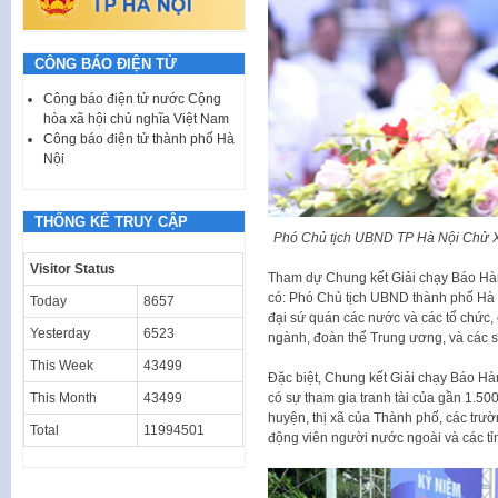
CÔNG BÁO ĐIỆN TỬ
Công báo điện tử nước Cộng
hòa xã hội chủ nghĩa Việt Nam
Công báo điện tử thành phố Hà
Nội
THỐNG KÊ TRUY CẬP
Phó Chủ tịch UBND TP Hà Nội Chử X
Visitor Status
Tham dự Chung kết Giải chạy Báo Hàn
có: Phó Chủ tịch UBND thành phố Hà N
Today
8657
đại sứ quán các nước và các tổ chức, c
Yesterday
6523
ngành, đoàn thể Trung ương, và các 
This Week
43499
Đặc biệt, Chung kết Giải chạy Báo Hà
có sự tham gia tranh tài của gần 1.50
This Month
43499
huyện, thị xã của Thành phố, các trư
Total
11994501
động viên người nước ngoài và các tỉ