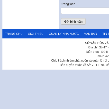
Trang web
TRANG CHỦ
GIỚI THIỆU
QUẢN LÝ NHÀ NƯỚC
VĂN BẢN
TIN 
SỞ VĂN HÓA VÀ
Địa chỉ: Số 47
Điện thoại: (024
Email: va
Chịu trách nhiệm phát ngôn và quản lý nộ
Bản quyền thuộc về Sở VHTT. Yêu cầu 