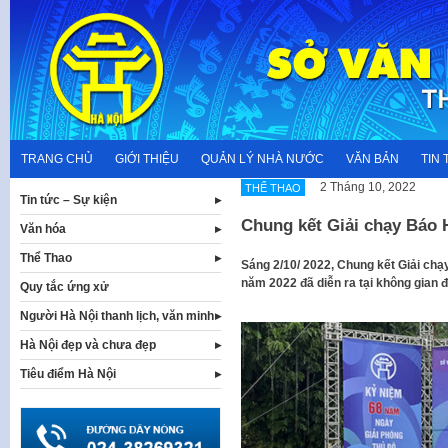
Skip
to
content
TRANG CHỦ
GIỚI THIỆU
QUẢN LÝ NHÀ NƯỚC
VĂN BẢN
TIN 
2 Tháng 10, 2022
THỂ THAO
Tin tức – Sự kiện
Chung kết Giải chạy Báo 
Văn hóa
Thể Thao
Sáng 2/10/ 2022, Chung kết Giải chạ
năm 2022 đã diễn ra tại không gian 
Quy tắc ứng xử
Người Hà Nội thanh lịch, văn minh
Hà Nội đẹp và chưa đẹp
Tiêu điểm Hà Nội