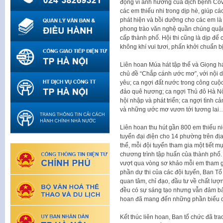
động vì ảnh hưởng của dịch bệnh Covi
các em thiếu nhi trong dịp hè, giúp c
phát hiện và bồi dưỡng cho các em là
phong trào văn nghệ quần chúng quận
cấp thành phố. Hội thi cũng là dịp để 
không khí vui tươi, phấn khởi chuẩn 
Liên hoan Múa hát tập thể và Giọng 
chủ đề “Chắp cánh ước mơ”, với nội d
yêu; ca ngợi đất nước trong công cuộ
đảo quê hương; ca ngợi Thủ đô Hà Nội
hội nhập và phát triển; ca ngợi tình cả
và những ước mơ vươn tới tương lai
Liên hoan thu hút gần 800 em thiếu niê
tuyển đại điện cho 14 phường trên đị
thể, mỗi đội tuyển tham gia một tiết m
chương trình tập huấn của thành phố. 
vượt qua vòng sơ khảo mỗi em tham gi
phần dự thi của các đội tuyển, Ban T
quan tâm, chỉ đạo, đầu tư về chất lượn
đều có sự sáng tạo nhưng vẫn đảm bả
hoan đã mang đến những phần biểu di
Kết thúc liên hoan, Ban tổ chức đã trao