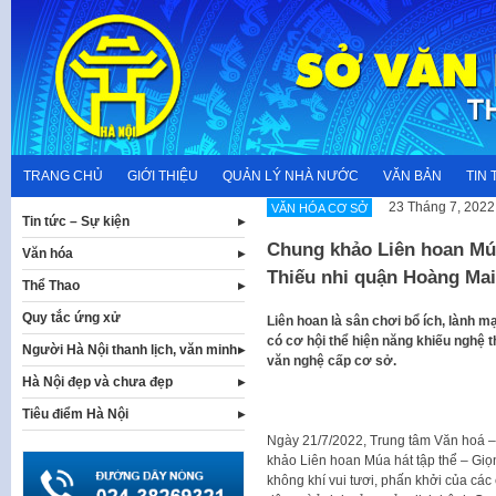
Skip
to
content
TRANG CHỦ
GIỚI THIỆU
QUẢN LÝ NHÀ NƯỚC
VĂN BẢN
TIN 
23 Tháng 7, 2022
VĂN HÓA CƠ SỞ
Tin tức – Sự kiện
Chung khảo Liên hoan Múa
Văn hóa
Thiếu nhi quận Hoàng Ma
Thể Thao
Quy tắc ứng xử
Liên hoan là sân chơi bổ ích, lành m
có cơ hội thể hiện năng khiếu nghệ t
Người Hà Nội thanh lịch, văn minh
văn nghệ cấp cơ sở.
Hà Nội đẹp và chưa đẹp
Tiêu điểm Hà Nội
Ngày 21/7/2022, Trung tâm Văn hoá –
khảo Liên hoan Múa hát tập thể – Giọ
không khí vui tươi, phấn khởi của các