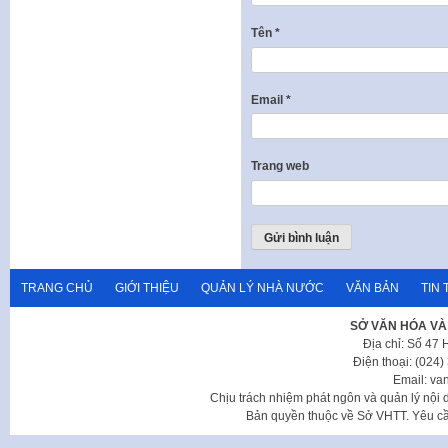
Tên
*
Email
*
Trang web
TRANG CHỦ
GIỚI THIỆU
QUẢN LÝ NHÀ NƯỚC
VĂN BẢN
TIN 
SỞ VĂN HÓA VÀ
Địa chỉ: Số 47
Điện thoại: (024
Email: va
Chịu trách nhiệm phát ngôn và quản lý nộ
Bản quyền thuộc về Sở VHTT. Yêu cầu 