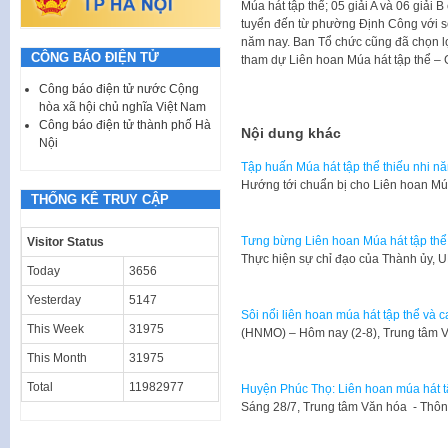
Múa hát tập thể; 05 giải A và 06 giải 
tuyển đến từ phường Định Công với số
năm nay. Ban Tổ chức cũng đã chọn l
CÔNG BÁO ĐIỆN TỬ
tham dự Liên hoan Múa hát tập thể – 
Công báo điện tử nước Cộng
hòa xã hội chủ nghĩa Việt Nam
Công báo điện tử thành phố Hà
Nội dung khác
Nội
Tập huấn Múa hát tập thể thiếu nhi n
Hướng tới chuẩn bị cho Liên hoan Mú
THỐNG KÊ TRUY CẬP
Tưng bừng Liên hoan Múa hát tập th
Visitor Status
Thực hiện sự chỉ đạo của Thành ủy,
Today
3656
Yesterday
5147
Sôi nổi liên hoan múa hát tập thể và 
This Week
31975
(HNMO) – Hôm nay (2-8), Trung tâm 
This Month
31975
Total
11982977
Huyện Phúc Thọ: Liên hoan múa hát t
Sáng 28/7, Trung tâm Văn hóa - Thôn