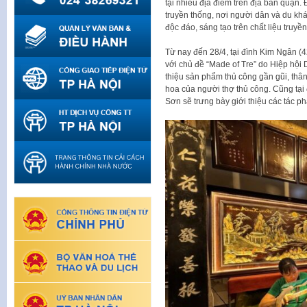
tại nhiều địa điểm trên địa bàn quận. 
truyền thống, nơi người dân và du k
độc đáo, sáng tạo trên chất liệu truyền
Từ nay đến 28/4, tại đình Kim Ngân (4
với chủ đề “Made of Tre” do Hiệp hội 
thiệu sản phẩm thủ công gần gũi, thân 
hoa của người thợ thủ công. Cũng tại
Sơn sẽ trưng bày giới thiệu các tác 