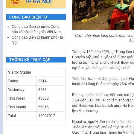
CÔNG BÁO ĐIỆN TỬ
Công báo điện tử nước Cộng
hòa xã hội chủ nghĩa Việt Nam
Các nghệ nhân làng nghề khảm trai C
Công báo điện tử thành phố Hà
Ản
Nội
Từ ngày 18/4 đến 22/5, tại Trung tâm
Chuyên Mỹ (Phú Xuyên) sẽ được giới 
THỐNG KÊ TRUY CẬP
tương tác mang lại cho khách tham q
nghề truyền thống tinh xảo bậc nhất.
Visitor Status
Triển lãm tranh cổ động của họa sĩ 
Today
3714
thuật 22 Hàng Buồm từ ngày 25/4 đến
Yesterday
8438
Bên cạnh đó, chuỗi sự kiện còn mở r
This Week
43862
13/4 đến 31/5, tại Trung tâm Thông t
giới thiệu văn hóa du lịch giữa Hà N
This Month
56015
lịch địa phương.
Total
12007017
Ngoài ra, người dân và du khách còn 
Triển lãm ảnh với chủ đề “Ký ức và hu
Gươm” tại Trung tâm Thông tin Văn h