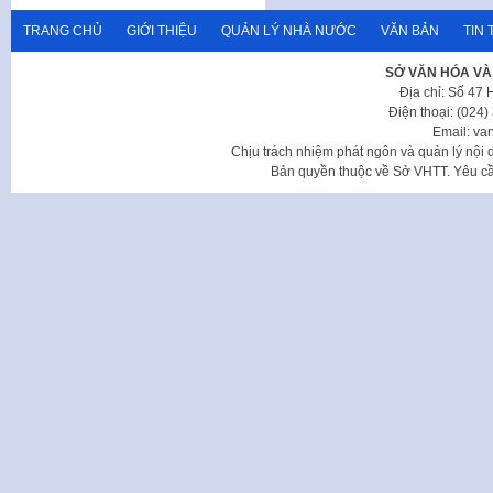
TRANG CHỦ
GIỚI THIỆU
QUẢN LÝ NHÀ NƯỚC
VĂN BẢN
TIN 
SỞ VĂN HÓA VÀ
Địa chỉ: Số 47
Điện thoại: (024
Email: va
Chịu trách nhiệm phát ngôn và quản lý nộ
Bản quyền thuộc về Sở VHTT. Yêu cầu 