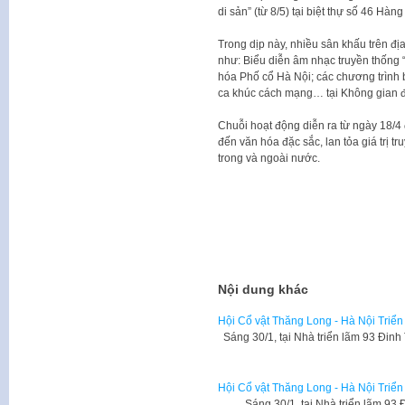
di sản” (từ 8/5) tại biệt thự số 46 Hàng
Trong dịp này, nhiều sân khấu trên đị
như: Biểu diễn âm nhạc truyền thống 
hóa Phố cổ Hà Nội; các chương trình 
ca khúc cách mạng… tại Không gian đ
Chuỗi hoạt động diễn ra từ ngày 18/4
đến văn hóa đặc sắc, lan tỏa giá trị tr
trong và ngoài nước.
Nội dung khác
Hội Cổ vật Thăng Long - Hà Nội Triển 
Sáng 30/1, tại Nhà triển lãm 93 Đin
Hội Cổ vật Thăng Long - Hà Nội Triển 
Sáng 30/1, tại Nhà triển lãm 93 Đ