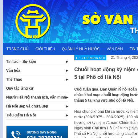
Skip
to
content
TRANG CHỦ
GIỚI THIỆU
QUẢN LÝ NHÀ NƯỚC
VĂN BẢN
TIN 
21 Tháng 4, 20
TIÊU ĐIỂM HÀ NỘI
Tin tức – Sự kiện
Chuỗi hoạt động kỷ niệm c
Văn hóa
5 tại Phố cổ Hà Nội
Thể Thao
Quy tắc ứng xử
Cuối tuần qua, Ban Quản lý hồ Hoàn
chức khai mạc chuỗi hoạt động hướng
Người Hà Nội thanh lịch, văn minh
tháng 5 tại khu vực phố cổ Hà Nội.
Hà Nội đẹp và chưa đẹp
Hòa chung không khí cả nước kỷ niệm
Tiêu điểm Hà Nội
nước (30/4/1975 – 30/4/2025); 139 n
hướng tới kỷ niệm 71 năm Chiến thắn
Ngày sinh Chủ tịch Hồ Chí Minh (19/
Phố cổ Hà Nội phối hợp cùng các đơn 