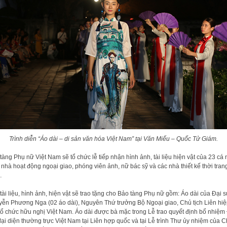
Trình diễn “Áo dài – di sản văn hóa Việt Nam” tại Văn Miếu – Quốc Tử Giám.
tàng Phụ nữ Việt Nam sẽ tổ chức lễ tiếp nhận hình ảnh, tài liệu hiện vật của 23 cá
nhà hoạt động ngoại giao, phóng viên ảnh, nữ bác sỹ và các nhà thiết kế thời tran
…
tài liệu, hình ảnh, hiện vật sẽ trao tặng cho Bảo tàng Phụ nữ gồm: Áo dài của Đại 
ễn Phương Nga (02 áo dài), Nguyên Thứ trưởng Bộ Ngoại giao, Chủ tịch Liên hiệ
tổ chức hữu nghị Việt Nam. Áo dài được bà mặc trong Lễ trao quyết định bổ nhiệm
đại diện thường trực Việt Nam tại Liên hợp quốc và tại Lễ trình Thư ủy nhiệm của 