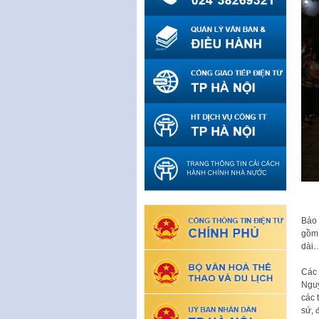
Bảo 
gồm 
dài
Các 
Nguy
các 
sứ, 