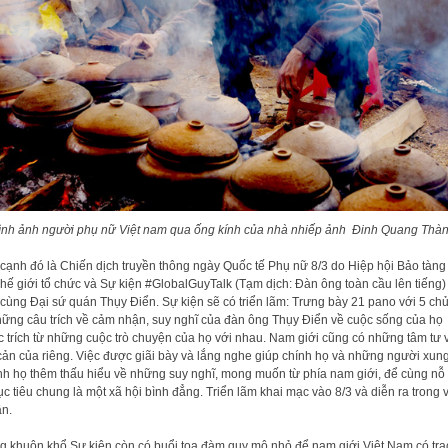
ình ảnh người phụ nữ Việt nam qua ống kính của nhà nhiếp ảnh Đinh Quang Thàn
cạnh đó là Chiến dịch truyền thông ngày Quốc tế Phụ nữ 8/3 do Hiệp hội Bảo tàng
hế giới tổ chức và Sự kiện #GlobalGuyTalk (Tạm dịch: Đàn ông toàn cầu lên tiếng)
cùng Đại sứ quán Thụy Điển. Sự kiện sẽ có triển lãm: Trưng bày 21 pano với 5 ch
hững câu trích về cảm nhận, suy nghĩ của đàn ông Thụy Điển về cuộc sống của họ
 trích từ những cuộc trò chuyện của họ với nhau. Nam giới cũng có những tâm tư 
cản của riêng. Việc được giãi bày và lắng nghe giúp chính họ và những người xun
h họ thêm thấu hiểu về những suy nghĩ, mong muốn từ phía nam giới, để cùng nỗ 
ục tiêu chung là một xã hội bình đẳng. Triển lãm khai mạc vào 8/3 và diễn ra trong
ần.
g khuôn khổ Sự kiện còn có buổi tọa đàm quy mô nhỏ để nam giới Việt Nam có tra