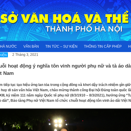
NHÀ NƯỚC
VĂN BẢN
TIN TỨC – SỰ KIỆN
THÔNG TIN CẤP PHÉP
H
2 Tháng 3, 2021
KIỆN
ỗi hoạt động ý nghĩa tôn vinh người phụ nữ và tà áo dà
ệt Nam
 tiếp tục tạo hiệu ứng lan tỏa trong cộng đồng và khơi dậy trách nhiệm gìn giữ
 huy di sản văn hóa Việt Nam, chào mừng thành công Đại hội Đảng toàn quốc l
XIII, kỷ niệm 111 năm ngày Quốc tế phụ nữ (8/3/1910 – 8/3/2021), hưởng ứng “T
o dài”, Bảo tàng Phụ nữ Việt Nam tổ chức chuỗi hoạt động tôn vinh áo dài Việt 