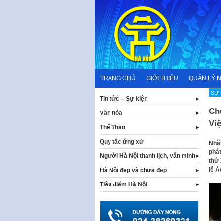
Skip
to
content
TRANG CHỦ
GIỚI THIỆU
QUẢN LÝ 
SỰ 
Tin tức – Sự kiện
Chu
Văn hóa
Vi
Thể Thao
Quy tắc ứng xử
Nhằm
phát
Người Hà Nội thanh lịch, văn minh
thứ 
lễ Á
Hà Nội đẹp và chưa đẹp
Tiêu điểm Hà Nội