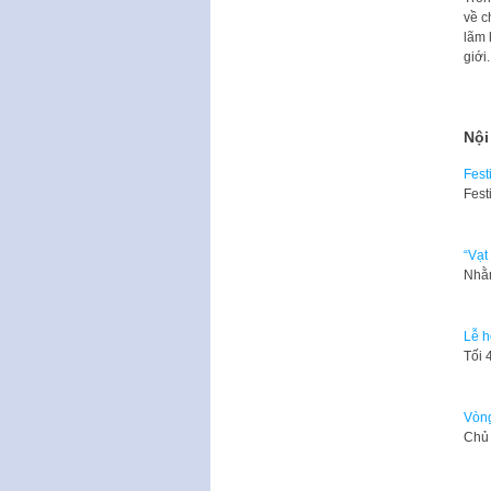
về c
lãm 
giới.
Nội
Fest
Fest
“Vạt
Nhằm
Lễ h
Tối 
Vòng
Chủ 