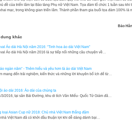
hủ đề của triển lãm tại Bảo tàng Phụ nữ Việt Nam. Tọa đàm tổ chức 1 tuần sau khi t
khai mạc, trong không gian triển lãm. Thành phần tham gia buổi tọa đàm 100% là
Bảo Hâ
 dung khác
ival Áo dài Hà Nội năm 2016: “Tinh hoa áo dài Việt Nam”
ival Áo dài Hà Nội năm 2016 là sự tiếp nối những câu chuyện về…
 áo ngàn năm” - Thêm hiểu và yêu hơn tà áo dài Việt Nam
 mang đến trải nghiệm, kiến thức và những lời khuyên bổ ích để từ…
ội áo dài 2016: Áo dài của chúng ta
4/3/2016, tại sân Bái Đường, khu di tích Văn Miếu- Quốc Tử Giám đã…
 loại Asian Cup nữ 2018: Chủ nhà Việt Nam thắng đậm
nhà Việt Nam đã có khởi đầu thuận lợi khi dễ dàng đánh bại…