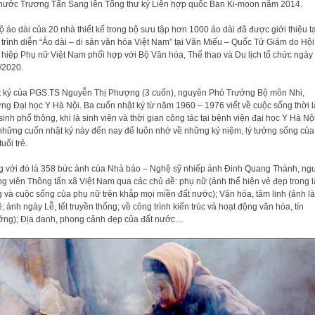
 nước Trương Tấn Sang lên Tổng thư ký Liên hợp quốc Ban Ki-moon năm 2014.
ộ áo dài của 20 nhà thiết kế trong bộ sưu tập hơn 1000 áo dài đã được giới thiệu tạ
 trình diễn “Áo dài – di sản văn hóa Việt Nam” tại Văn Miếu – Quốc Tử Giám do Hội
 hiệp Phụ nữ Việt Nam phối hợp với Bộ Văn hóa, Thể thao và Du lịch tổ chức ngày
/2020.
 ký của PGS.TS Nguyễn Thị Phượng (3 cuốn), nguyên Phó Trưởng Bộ môn Nhi,
ng Đại học Y Hà Nội. Ba cuốn nhật ký từ năm 1960 – 1976 viết về cuộc sống thời l
sinh phổ thông, khi là sinh viên và thời gian công tác tại bệnh viện đại học Y Hà Nộ
những cuốn nhật ký này đến nay để luôn nhớ về những kỷ niệm, lý tưởng sống của
tuổi trẻ.
 với đó là 358 bức ảnh của Nhà báo – Nghệ sỹ nhiếp ảnh Đinh Quang Thành, ng
g viên Thông tấn xã Việt Nam qua các chủ đề: phụ nữ (ảnh thể hiện vẻ đẹp trong 
 và cuộc sống của phụ nữ trên khắp mọi miền đất nước); Văn hóa, tâm linh (ảnh l
; ảnh ngày Lễ, tết truyền thống; về công trình kiến trúc và hoạt động văn hóa, tín
ng); Địa danh, phong cảnh đẹp của đất nước…