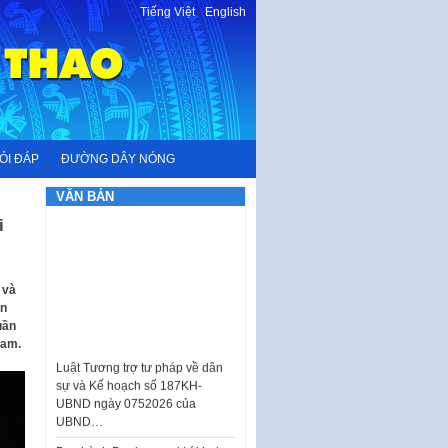
Tiếng Việt
-
English
ỎI ĐÁP
ĐƯỜNG DÂY NÓNG
VĂN BẢN
i
 và
ần
uần
Nam.
Luật Tương trợ tư pháp về dân
sự và Kế hoạch số 187KH-
UBND ngày 0752026 của
UBND…
Ban hành Danh mục vị trí khai