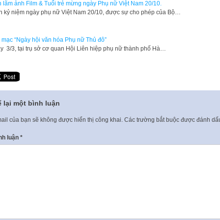
n lãm ảnh Film & Tuổi trẻ mừng ngày Phụ nữ Việt Nam 20/10.
 kỷ niệm ngày phụ nữ Việt Nam 20/10, được sự cho phép của Bộ…
 mạc “Ngày hội văn hóa Phụ nữ Thủ đô”
 3/3, tại trụ sở cơ quan Hội Liên hiệp phụ nữ thành phố Hà…
 lại một bình luận
ail của bạn sẽ không được hiển thị công khai.
Các trường bắt buộc được đánh d
nh luận
*