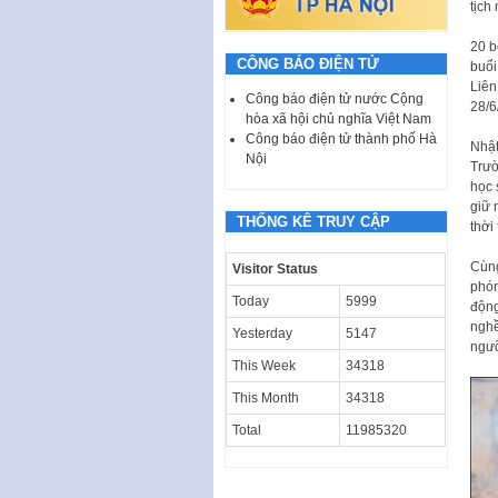
tịch
20 b
CÔNG BÁO ĐIỆN TỬ
buổi
Liên
Công báo điện tử nước Cộng
28/6
hòa xã hội chủ nghĩa Việt Nam
Công báo điện tử thành phố Hà
Nhật
Nội
Trườ
học 
giữ 
THỐNG KÊ TRUY CẬP
thời 
Cùng
Visitor Status
phón
Today
5999
động
nghề
Yesterday
5147
ngưỡ
This Week
34318
This Month
34318
Total
11985320