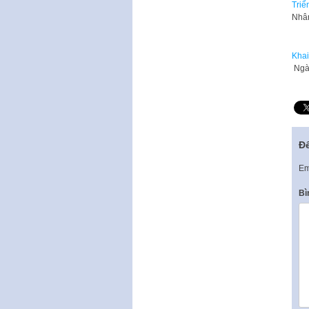
Triể
Nhân
Khai
Ngày
Để
Em
Bì