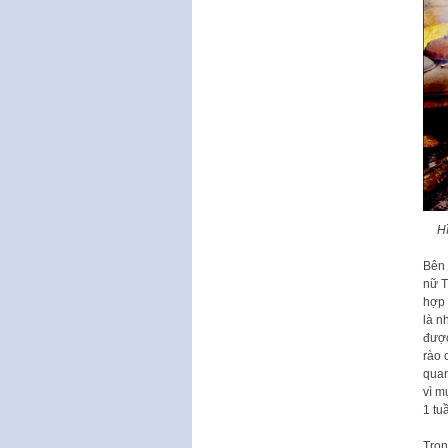
H
Bên 
nữ T
hợp 
là n
được
rào 
quan
vì m
1 tu
Tron