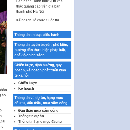
thác quảng cáo trên địa bàn
thành phố Hà Nội
Kế hoạch Tổ chức Cuộc thi
chính luận về bảo vệ nền tảng tư
tưởng của Đảng…
Công bố công khai dự toán kinh
Thông tin chỉ đạo điều hành
phí xây dựng pháp luật, hoàn
thiện thể chế, chính…
Thông tin tuyên truyền, phổ biến,
hướng dẫn thực hiện pháp luật,
Quy định về nghiên cứu, ứng
chế độ chính sách
dụng khoa học, công nghệ, đổi
mới sáng tạo và chuyển…
Chiến lược, định hướng, quy
hoạch, kế hoạch phát triển kinh
Quy định chi tiết và hướng dẫn
tế xã hội
thi hành một số điều của Luật Lý
lịch tư…
Chiến lược
Kế hoạch
 nhân
Sửa đổi, bổ sung một số nội
g áo
dung tại Nghị quyết số 30/NQ-
Thông tin về dự án, hạng mục
CP ngày 24 tháng 02…
đầu tư, đấu thầu, mua sắm công
Ban hành Chương trình hành
Đấu thầu mua sắm công
sứ
động của Chính phủ thực hiện
p
Thông tin dự án
Nghị quyết số 02-NQ/TW ngày
 Đại
Thông tin hạng mục đầu tư
17…
Chủ