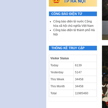
CÔNG BÁO ĐIỆN TỬ
Công báo điện tử nước Cộng
hòa xã hội chủ nghĩa Việt Nam
Công báo điện tử thành phố Hà
Nội
THỐNG KÊ TRUY CẬP
Visitor Status
Today
6139
Yesterday
5147
This Week
34458
This Month
34458
Total
11985460