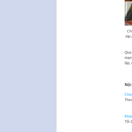
Ch
lớp
Qua 
mạnh
lập,
Nội
Chươ
Theo
Khai
Tối 