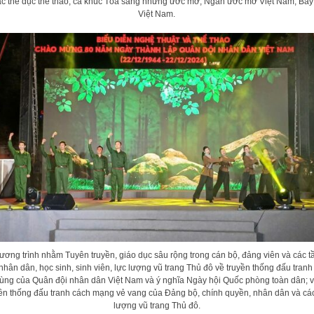
c thể dục thể thao; ca khúc Tỏa sáng những ước mơ, Ngàn ước mơ Việt Nam, Bay
Việt Nam.
ương trình nhằm Tuyên truyền, giáo dục sâu rộng trong cán bộ, đảng viên và các t
nhân dân, học sinh, sinh viên, lực lượng vũ trang Thủ đô về truyền thống đấu tran
ùng của Quân đội nhân dân Việt Nam và ý nghĩa Ngày hội Quốc phòng toàn dân; 
ền thống đấu tranh cách mạng vẻ vang của Đảng bộ, chính quyền, nhân dân và cá
lượng vũ trang Thủ đô.