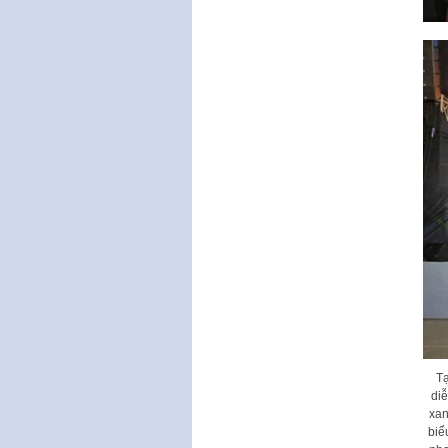
Tạ
diễ
xan
biể