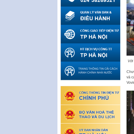
Với
Chươ
và c
Vovi