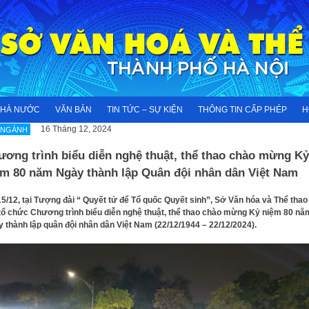
NHÀ NƯỚC
VĂN BẢN
TIN TỨC – SỰ KIỆN
THÔNG TIN CẤP PHÉP
H
16 Tháng 12, 2024
 NGÀNH
ương trình biểu diễn nghệ thuật, thể thao chào mừng Kỷ
ệm 80 năm Ngày thành lập Quân đội nhân dân Việt Nam
15/12, tại Tượng đài “ Quyết tử để Tổ quốc Quyết sinh”, Sở Văn hóa và Thể thao
tổ chức Chương trình biểu diễn nghệ thuật, thể thao chào mừng Kỷ niệm 80 nă
 thành lập quân đội nhân dân Việt Nam (22/12/1944 – 22/12/2024).