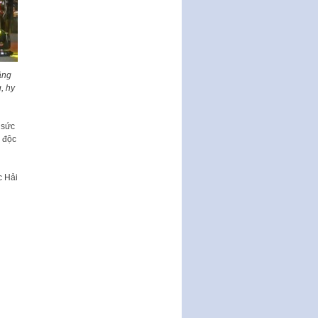
ầng
, hy
 sức
 độc
 Hải