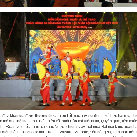
i đây, khán giả được thưởng thức nhiều tiết mục hay, sôi động, kết hợp hát múa, b
n thể dục thể thao như: Biểu diễn võ thuật Hào khí Việt Nam; Quyền quạt; liên khú
h – Đoàn vệ quốc quân; ca khúc Người chiến sỹ ấy; hát múa Hát mãi khúc quân h
u diễn thể thao Pencaksilat – Kate – Wushu – Aerobic; Yêu bóng đá; Dansport trên