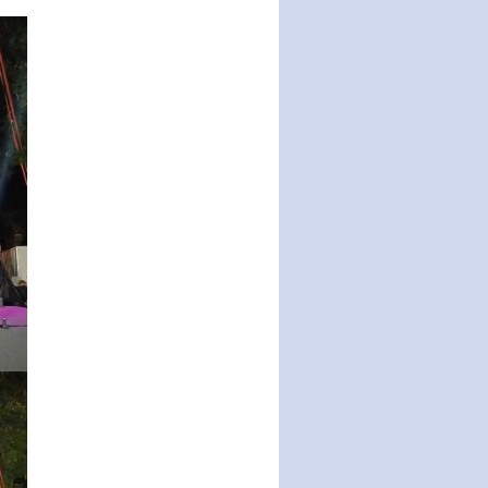
THÔNG BÁO Tuyển dụng lao
động hợp đồng theo Nghị định
số 111/2022/NĐ-CP ngày
30/12/2022 của Chính…
Sửa đổi, bổ sung một số điều
của Thông tư số 320/2016/TT-
BTC của Bộ trưởng Bộ Tài…
Quy định về quản lý website
thương mại điện tử
Nghị quyết quy định điều kiện,
thủ tục tặng, thu hồi danh hiệu
"Công dân danh dự…
Nghị quyết quy định một số
chính sách thúc đẩy nghiên cứu
khoa học, phát triển công…
Nghị quyết công bố Nghị quyết
quy phạm pháp luật của HĐND
Thành phố triển khai thi…
Nghị quyết ban hành quy chế
tiếp công dân của Thường trực
HĐND, đại biểu HĐND thành…