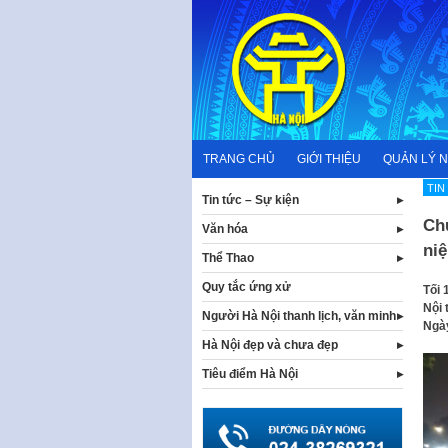
Skip
to
content
TRANG CHỦ
GIỚI THIỆU
QUẢN LÝ 
TIN
Tin tức – Sự kiện
Ch
Văn hóa
ni
Thể Thao
Quy tắc ứng xử
Tối 
Nội 
Người Hà Nội thanh lịch, văn minh
Ngày
Hà Nội đẹp và chưa đẹp
Tiêu điểm Hà Nội