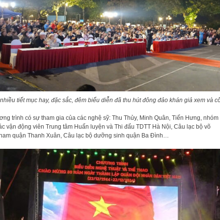
 nhiều tiết mục hay, đặc sắc, đêm biểu diễn đã thu hút đông đảo khán giả xem và cổ
ng trình có sự tham gia của các nghệ sỹ: Thu Thủy, Minh Quân, Tiến Hưng, nhó
ác vận động viên Trung tâm Huấn luyện và Thi đấu TDTT Hà Nội, Câu lạc bộ võ
nam quận Thanh Xuân, Câu lạc bộ dưỡng sinh quận Ba Đình…