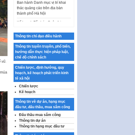
Kế hoạch Tổ chức Cuộc thi
chính luận về bảo vệ nền tảng tư
tưởng của Đảng…
Công bố công khai dự toán kinh
phí xây dựng pháp luật, hoàn
Thông tin chỉ đạo điều hành
thiện thể chế, chính…
Thông tin tuyên truyền, phổ biến,
Quy định về nghiên cứu, ứng
hướng dẫn thực hiện pháp luật,
dụng khoa học, công nghệ, đổi
chế độ chính sách
mới sáng tạo và chuyển…
 vũ.
Chiến lược, định hướng, quy
Quy định chi tiết và hướng dẫn
m múa
hoạch, kế hoạch phát triển kinh
thi hành một số điều của Luật Lý
tế xã hội
lịch tư…
Chiến lược
Sửa đổi, bổ sung một số nội
Kế hoạch
dung tại Nghị quyết số 30/NQ-
CP ngày 24 tháng 02…
Thông tin về dự án, hạng mục
đầu tư, đấu thầu, mua sắm công
Ban hành Chương trình hành
động của Chính phủ thực hiện
Đấu thầu mua sắm công
Nghị quyết số 02-NQ/TW ngày
Thông tin dự án
17…
Thông tin hạng mục đầu tư
THÔNG BÁO Tuyển dụng lao