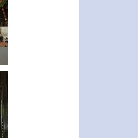
Nghị quyết về một số chính sách
ưu đãi, hỗ trợ phát triển hạ tầng,
tổ chức…
Nghị quyết quy định một số nội
dung và định mức chi quản lý
hoạt động khoa…
Quy định mức tiền phạt đối với
một số hành vi vi phạm hành
chính trong lĩnh…
Phê duyệt Chương trình phát
triển kinh tế số và xã hội số giai
đoạn 2026 -…
Quy định về tổ chức, hoạt động
của thôn, tổ dân phố và chế độ,
chính sách…