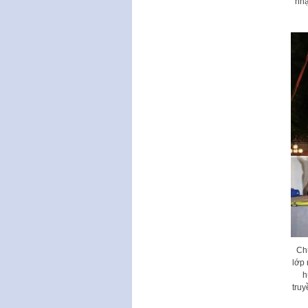
nhạ
Ch
lớp 
h
truy