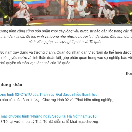
ương trình cũng cũng góp phần khơi dậy lòng yêu nước, tự hào dân tộc trong các t
 nhân dân; là dịp để tôn vinh và tưởng nhớ những người lính đã chiến đấu anh dũng
sinh, đóng góp cho sự nghiệp bảo vệ Tổ quốc.
80 năm xây dựng và trưởng thành, Quân đội nhân dân Việt Nam đã thể hiện được
, lòng yêu nước và tinh thần đoàn kết, góp phần quan trọng vào sự nghiệp bảo vệ
 chủ quyền và toàn vẹn lãnh thổ của Tổ quốc.
Đức
 dung khác
ng trình 02-CTr/TU của Thành ủy: Đạt được nhiều thành tựu
 báo cáo của Ban chỉ đạo Chương trình 02 về “Phát triển nông nghiệp,…
 mạc chương trình “Những ngày Seoul tại Hà Nội” năm 2016
28/10, tại vườn hoa Lý Thái Tổ, đã diễn ra lễ khai mạc chương…