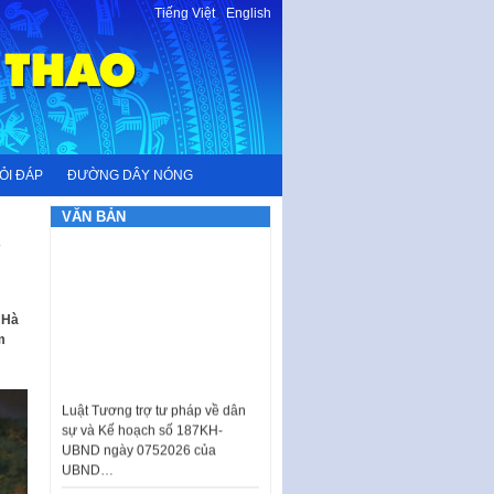
Tiếng Việt
-
English
ỎI ĐÁP
ĐƯỜNG DÂY NÓNG
VĂN BẢN
 Hà
m
Luật Tương trợ tư pháp về dân
sự và Kế hoạch số 187KH-
UBND ngày 0752026 của
UBND…
Ban hành Danh mục vị trí khai
thác quảng cáo trên địa bàn
thành phố Hà Nội