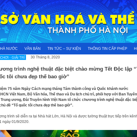
NHÀ NƯỚC
VĂN BẢN
TIN TỨC – SỰ KIỆN
THÔNG TIN CẤP PHÉP
H
30 Tháng 8, 2020
 CHƠI - GIẢI TRÍ
ương trình nghệ thuật đặc biệt chào mừng Tết Độc lập 
c tôi chưa đẹp thế bao giờ”
niệm 75 năm Ngày Cách mạng tháng Tám thành công và Quốc khánh nước
CN Việt Nam, Bộ Văn hóa, Thể thao và Du lịch chủ trì, phối hợp với Ban Tuyên
 Trung ương, Đài Truyền hình Việt Nam tổ chức chương trình nghệ thuật đặc biệ
chủ đề “Tổ quốc tôi chưa đẹp thế bao giờ”.
ng trình sẽ diễn ra tại Nhà hát Lớn, Hà Nội và được tường thuật trực tiếp trên kên
 ngày 01/9/2020.