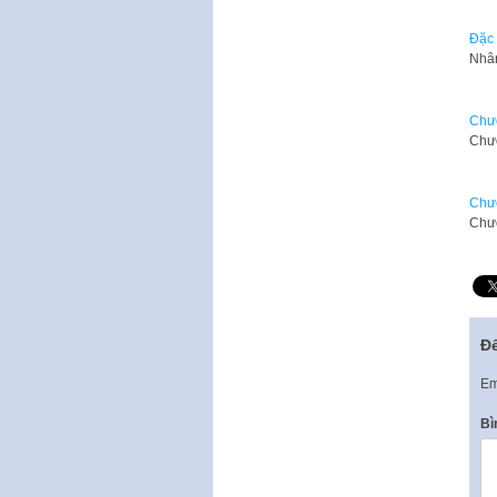
Đặc 
Nhân
Chươ
Chươ
Chươ
​Chư
Để
Em
Bì