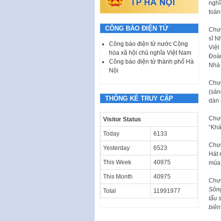
nghĩ
toàn
CÔNG BÁO ĐIỆN TỬ
Chươ
sĩ N
Công báo điện tử nước Cộng
Việt
hòa xã hội chủ nghĩa Việt Nam
Đoàn
Công báo điện tử thành phố Hà
Nhà 
Nội
Chươ
(sán
THỐNG KÊ TRUY CẬP
dàn 
Chươ
Visitor Status
“Khá
Today
6133
Chươ
Yesterday
6523
Hát 
This Week
40975
múa 
This Month
40975
Chươ
Sông
Total
11991977
tấu 
biên