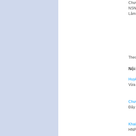
Chươ
NSN
Lâm,
The
Nội
Huyệ
Vừa 
Chươ
Đây 
Khai
HNP 