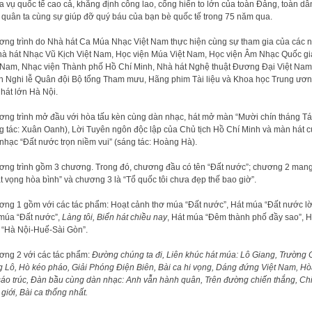
a vụ quốc tế cao cả, khẳng định công lao, cống hiến to lớn của toàn Đảng, toàn dâ
 quân ta cùng sự giúp đỡ quý báu của bạn bè quốc tế trong 75 năm qua.
ng trình do Nhà hát Ca Múa Nhạc Việt Nam thực hiện cùng sự tham gia của các 
hà hát Nhạc Vũ Kịch Việt Nam, Học viện Múa Việt Nam, Học viện Âm Nhạc Quốc gi
 Nam, Nhạc viện Thành phố Hồ Chí Minh, Nhà hát Nghệ thuật Đương Đại Việt Nam
 Nghi lễ Quân đội Bộ tổng Tham mưu, Hãng phim Tài liệu và Khoa học Trung ươn
hát lớn Hà Nội.
ng trình mở đầu với hòa tấu kèn cùng dàn nhạc, hát mở màn “Mười chín tháng T
g tác: Xuân Oanh), Lời Tuyên ngôn độc lập của Chủ tịch Hồ Chí Minh và màn hát 
nhạc “Đất nước trọn niềm vui” (sáng tác: Hoàng Hà).
ng trình gồm 3 chương. Trong đó, chương đầu có tên “Đất nước”; chương 2 mang
t vọng hòa bình” và chương 3 là “Tổ quốc tôi chưa đẹp thế bao giờ”.
ng 1 gồm với các tác phẩm: Hoạt cảnh thơ múa “Đất nước”, Hát múa “Đất nước lời
múa “Đất nước”,
Làng tôi, Biển hát chiều nay
, Hát múa “Đêm thành phố đầy sao”, H
“Hà Nội-Huế-Sài Gòn”.
ng 2 với các tác phẩm:
Đường chúng ta đi, Liên khúc hát múa: Lô Giang, Trường 
 Lô, Hò kéo pháo, Giải Phóng Điện Biên, Bài ca hi vọng, Dáng đứng Việt Nam, H
sáo trúc, Đàn bầu cùng dàn nhạc: Anh vẫn hành quân, Trên đường chiến thắng, Ch
 giới, Bài ca thống nhất.