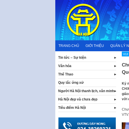
Skip
to
content
TRANG CHỦ
GIỚI THIỆU
QUẢN LÝ 
VUI
Tin tức – Sự kiện
Ch
Văn hóa
Quố
Thể Thao
Quy tắc ứng xử
Kỷ 
CHXH
Người Hà Nội thanh lịch, văn minh
giáo
với 
Hà Nội đẹp và chưa đẹp
Tiêu điểm Hà Nội
Chươ
VTV1