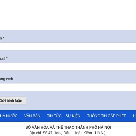
ên
*
ail
*
ang web
NHÀ NƯỚC
VĂN BẢN
TIN TỨC – SỰ KIỆN
THÔNG TIN CẤP PHÉP
H
SỞ VĂN HÓA VÀ THỂ THAO THÀNH PHỐ HÀ NỘI
Địa chỉ: Số 47 Hàng Dầu - Hoàn Kiếm - Hà Nội