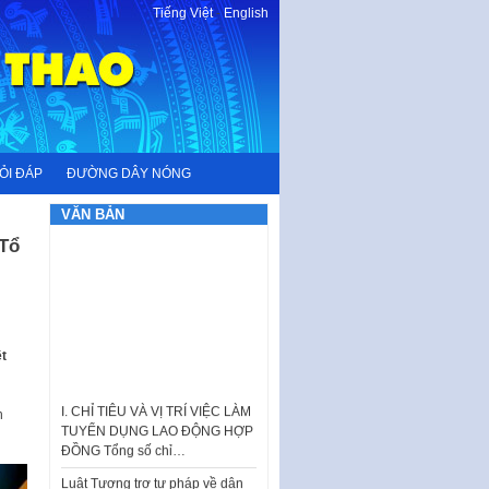
Tiếng Việt
-
English
ỎI ĐÁP
ĐƯỜNG DÂY NÓNG
VĂN BẢN
“Tổ
t
I. CHỈ TIÊU VÀ VỊ TRÍ VIỆC LÀM
TUYỂN DỤNG LAO ĐỘNG HỢP
h
ĐỒNG Tổng số chỉ…
Luật Tương trợ tư pháp về dân
sự và Kế hoạch số 187KH-