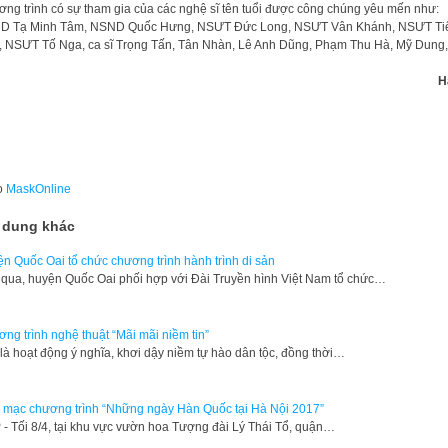
ng trình có sự tham gia của các nghệ sĩ tên tuổi được công chúng yêu mến như:
D Tạ Minh Tâm, NSND Quốc Hưng, NSƯT Đức Long, NSƯT Vân Khánh, NSƯT Ti
 NSƯT Tố Nga, ca sĩ Trọng Tấn, Tân Nhàn, Lê Anh Dũng, Phạm Thu Hà, Mỹ Dung
H
o
MaskOnline
 dung khác
n Quốc Oai tổ chức chương trình hành trình di sản
qua, huyện Quốc Oai phối hợp với Đài Truyền hình Việt Nam tổ chức…
ng trình nghệ thuật “Mãi mãi niềm tin”
là hoạt động ý nghĩa, khơi dậy niềm tự hào dân tộc, đồng thời…
 mạc chương trình “Những ngày Hàn Quốc tại Hà Nội 2017”
- Tối 8/4, tại khu vực vườn hoa Tượng đài Lý Thái Tổ, quận…