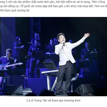
ng 3 với các tác phẩm:
Đất nước tình yêu, Hà Nội niềm tin và hi vọng, Trên Công
ng rộn tiếng ca, Tổ quốc tôi chưa đẹp thế bao giờ, Liên khúc hát múa kết: Tình em 
Việt Nam quê hương tôi.
Ca sĩ Trọng Tấn sẽ tham gia chương trình