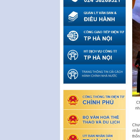
Ch
nh
Chươ
nhằm
thốn