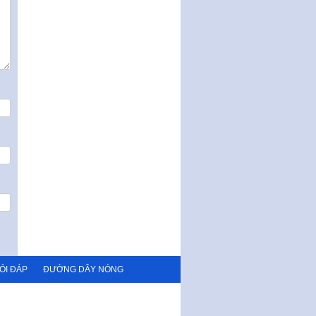
quy phạm pháp luật của HĐND
Thành phố triển khai thi…
Nghị quyết ban hành quy chế
tiếp công dân của Thường trực
HĐND, đại biểu HĐND thành…
Nghị quyết về một số chính sách
ưu đãi, hỗ trợ phát triển hạ tầng,
tổ chức…
Nghị quyết quy định một số nội
dung và định mức chi quản lý
hoạt động khoa…
Quy định mức tiền phạt đối với
một số hành vi vi phạm hành
chính trong lĩnh…
Phê duyệt Chương trình phát
triển kinh tế số và xã hội số giai
đoạn 2026 -…
ỎI ĐÁP
ĐƯỜNG DÂY NÓNG