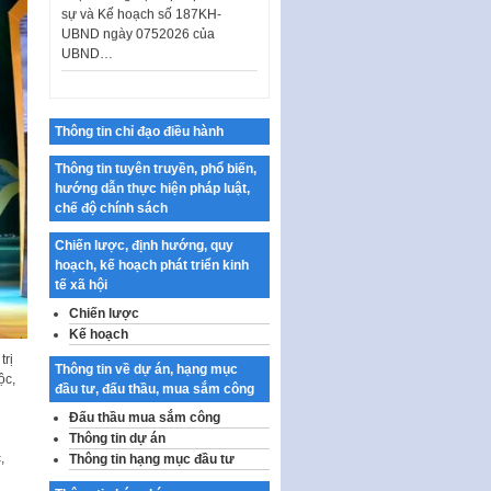
UBND ngày 0752026 của
UBND…
Ban hành Danh mục vị trí khai
thác quảng cáo trên địa bàn
thành phố Hà Nội
Kế hoạch Tổ chức Cuộc thi
Thông tin chỉ đạo điều hành
chính luận về bảo vệ nền tảng tư
Thông tin tuyên truyền, phổ biến,
tưởng của Đảng…
hướng dẫn thực hiện pháp luật,
Công bố công khai dự toán kinh
chế độ chính sách
phí xây dựng pháp luật, hoàn
thiện thể chế, chính…
Chiến lược, định hướng, quy
hoạch, kế hoạch phát triển kinh
Quy định về nghiên cứu, ứng
tế xã hội
dụng khoa học, công nghệ, đổi
Chiến lược
mới sáng tạo và chuyển…
Kế hoạch
Quy định chi tiết và hướng dẫn
trị
thi hành một số điều của Luật Lý
Thông tin về dự án, hạng mục
ộc,
lịch tư…
đầu tư, đấu thầu, mua sắm công
Đấu thầu mua sắm công
Sửa đổi, bổ sung một số nội
Thông tin dự án
dung tại Nghị quyết số 30/NQ-
,
CP ngày 24 tháng 02…
Thông tin hạng mục đầu tư