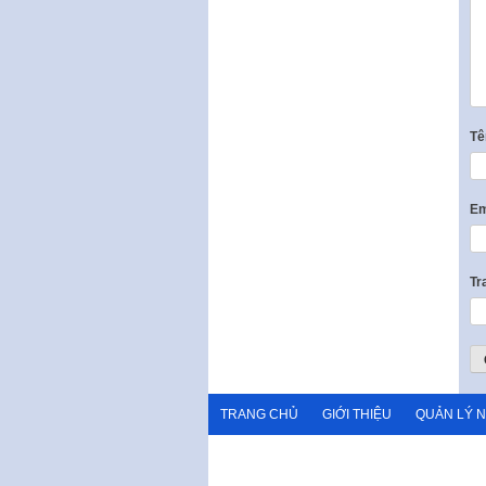
T
Em
Tr
TRANG CHỦ
GIỚI THIỆU
QUẢN LÝ 