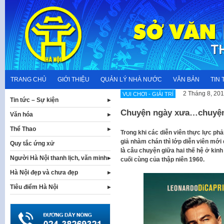
Skip
to
content
TRANG CHỦ
GIỚI THIỆU
QUẢN LÝ NHÀ NƯỚC
VĂN BẢN
TIN 
2 Tháng 8, 20
VUI CHƠI - GIẢI TRÍ
Tin tức – Sự kiện
Chuyện ngày xưa…chuyện
Văn hóa
Thể Thao
Trong khi các diễn viên thực lực phả
giả nhàm chán thì lớp diễn viên mới 
Quy tắc ứng xử
là câu chuyện giữa hai thế hệ ở kin
Người Hà Nội thanh lịch, văn minh
cuối cùng của thập niên 1960.
Hà Nội đẹp và chưa đẹp
Tiêu điểm Hà Nội