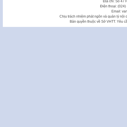
Địa chỉ: Số 47
Điện thoại: (024
Email: va
Chịu trách nhiệm phát ngôn và quản lý nộ
Bản quyền thuộc về Sở VHTT. Yêu cầu 