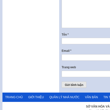
Tên
*
Email
*
Trang web
TRANG CHỦ
GIỚI THIỆU
QUẢN LÝ NHÀ NƯỚC
VĂN BẢN
TIN 
SỞ VĂN HÓA VÀ