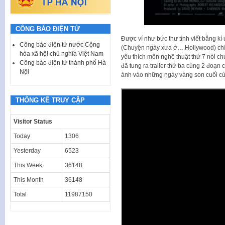
CÔNG BÁO ĐIỆN TỬ
Được ví như bức thư tình viết bằng k
Công báo điện tử nước Cộng
(Chuyện ngày xưa ở… Hollywood) chí
hòa xã hội chủ nghĩa Việt Nam
yêu thích môn nghệ thuật thứ 7 nói ch
Công báo điện tử thành phố Hà
đã tung ra trailer thứ ba cùng 2 đoạn c
Nội
ảnh vào những ngày vàng son cuối cù
THỐNG KÊ TRUY CẬP
Visitor Status
Today
1306
Yesterday
6523
This Week
36148
This Month
36148
Total
11987150