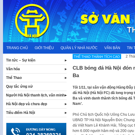
Skip
to
content
TRANG CHỦ
GIỚI THIỆU
QUẢN LÝ NHÀ NƯỚC
VĂN BẢN
TIN 
2 Thá
THẾ THAO THÀNH TÍCH CAO
Tin tức – Sự kiện
CLB bóng đá Hà Nội đón 
Văn hóa
Ba
Thể Thao
Quy tắc ứng xử
Tối 1/11, tại sân vận động Hàng Đẫy
đá Hà Nội (Hà Nội FC) đã long trọn
Người Hà Nội thanh lịch, văn minh
Ba và vinh danh thành tích bóng đá 
Nam’.
Hà Nội đẹp và chưa đẹp
Tiêu điểm Hà Nội
Phó Chủ tịch Quốc hội Uông Chu Lưu, 
UBND TP Hà Nội Nguyễn Đức Chung, 
đá Việt Nam Lê Khánh Hải, Tổng cục
hơn 6.000 người hâm mộ và 200 cựu c