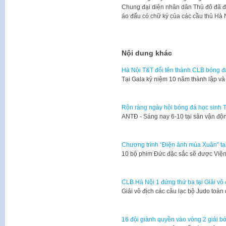
Chung đại diện nhân dân Thủ đô đã đ
áo đấu có chữ ký của các cầu thủ Hà 
Nội dung khác
Hà Nội T&T đổi tên thành CLB bóng đ
Tại Gala kỷ niệm 10 năm thành lập và
Rộn ràng ngày hội bóng đá học sinh
​ANTĐ - Sáng nay 6-10 tại sân vận đ
Chương trình “Điện ảnh mùa Xuân” tạ
10 bộ phim Đức đặc sắc sẽ được Viện 
CLB Hà Nội 1 đứng thứ ba tại Giải vô
Giải vô địch các câu lạc bộ Judo toà
16 đội giành quyền vào vòng 2 giải b