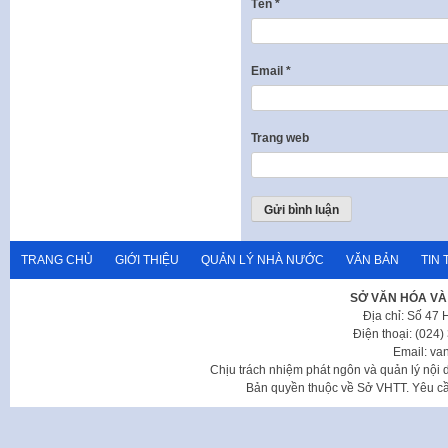
Tên
*
Email
*
Trang web
TRANG CHỦ
GIỚI THIỆU
QUẢN LÝ NHÀ NƯỚC
VĂN BẢN
TIN 
SỞ VĂN HÓA VÀ
Địa chỉ: Số 47
Điện thoại: (024
Email: va
Chịu trách nhiệm phát ngôn và quản lý nộ
Bản quyền thuộc về Sở VHTT. Yêu cầu 