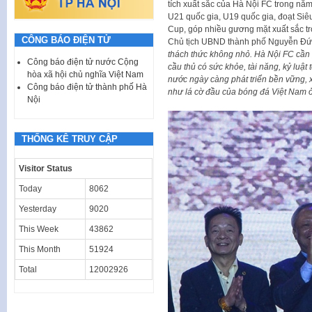
tích xuất sắc của Hà Nội FC trong nă
U21 quốc gia, U19 quốc gia, đoạt Siê
Cup, góp nhiều gương mặt xuất sắc t
CÔNG BÁO ĐIỆN TỬ
Chủ tịch UBND thành phố Nguyễn Đ
thách thức không nhỏ. Hà Nội FC cần t
Công báo điện tử nước Cộng
cầu thủ có sức khỏe, tài năng, kỷ luật 
hòa xã hội chủ nghĩa Việt Nam
nước ngày càng phát triển bền vững,
Công báo điện tử thành phố Hà
như lá cờ đầu của bóng đá Việt Nam ở
Nội
THỐNG KÊ TRUY CẬP
Visitor Status
Today
8062
Yesterday
9020
This Week
43862
This Month
51924
Total
12002926