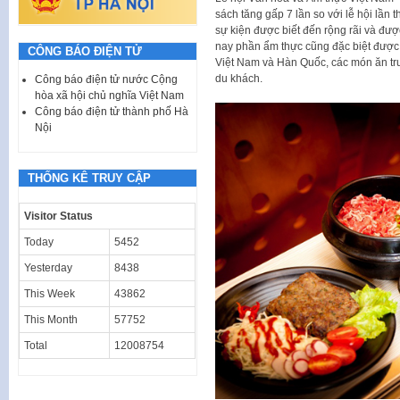
sách tăng gấp 7 lần so với lễ hội lần 
sự kiện được biết đến rộng rãi và được
nay phần ẩm thực cũng đặc biệt được
CÔNG BÁO ĐIỆN TỬ
Việt Nam và Hàn Quốc, các món ăn tr
du khách.
Công báo điện tử nước Cộng
hòa xã hội chủ nghĩa Việt Nam
Công báo điện tử thành phố Hà
Nội
THỐNG KÊ TRUY CẬP
Visitor Status
Today
5452
Yesterday
8438
This Week
43862
This Month
57752
Total
12008754