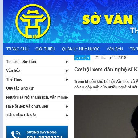
Skip
to
content
TRANG CHỦ
GIỚI THIỆU
QUẢN LÝ NHÀ NƯỚC
VĂN BẢN
TIN 
21 Tháng 11, 2018
SỰ KIỆN
Tin tức – Sự kiện
Cơ hội xem dàn nghệ sĩ Kp
Văn hóa
Thể Thao
Trong khuôn khổ Lễ hội Văn hóa và
có sự góp mặt của nhiều nghệ sĩ nổi
Quy tắc ứng xử
Người Hà Nội thanh lịch, văn minh
Hà Nội đẹp và chưa đẹp
Tiêu điểm Hà Nội