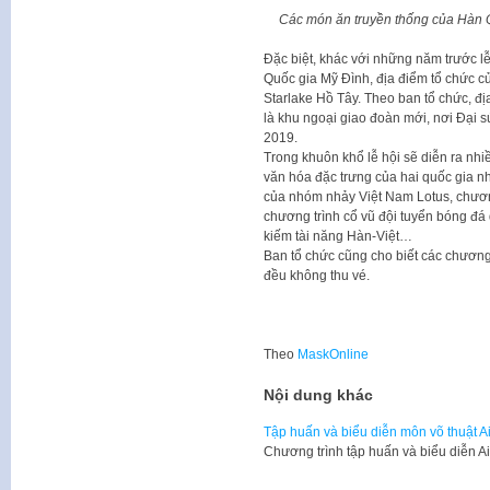
Các món ăn truyền thống của Hàn Qu
Đặc biệt, khác với những năm trước l
Quốc gia Mỹ Đình, địa điểm tổ chức củ
Starlake Hồ Tây. Theo ban tổ chức, địa
là khu ngoại giao đoàn mới, nơi Đại 
2019.
Trong khuôn khổ lễ hội sẽ diễn ra nh
văn hóa đặc trưng của hai quốc gia n
của nhóm nhảy Việt Nam Lotus, chươn
chương trình cổ vũ đội tuyển bóng đá 
kiếm tài năng Hàn-Việt…
Ban tổ chức cũng cho biết các chương 
đều không thu vé.
Theo
MaskOnline
Nội dung khác
Tập huấn và biểu diễn môn võ thuật Ai
​Chương trình tập huấn và biểu diễn 