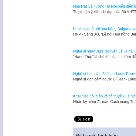
Nhà Hát Cải lương Hà Nội biểu diễn tạ
Thực hiện ý kiến chỉ đạo của Bộ VH
Khai mạc Lễ hội hoa hồng Bulgaria tạ
HNP - Sáng 3/3, “Lễ hội Hoa hồng Bul
Nghệ sĩ nhạc Jazz Nguyên Lê và hai đ
"Hanoi Duo" là chủ đề của hai đêm di
Nghệ sĩ kịch câm Bỉ Jean-Louis Danvo
Nghệ sĩ kịch câm người Bỉ Jean- Lo
Khai mạc hội diễn võ cổ truyền Hà Nộ
Nhân kỷ niệm 71 năm Cách mạng Thán
Để lại một bình luận