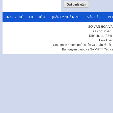
TRANG CHỦ
GIỚI THIỆU
QUẢN LÝ NHÀ NƯỚC
VĂN BẢN
TIN 
SỞ VĂN HÓA VÀ
Địa chỉ: Số 47
Điện thoại: (024
Email: va
Chịu trách nhiệm phát ngôn và quản lý nộ
Bản quyền thuộc về Sở VHTT. Yêu cầu 