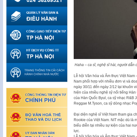
Haha – ca sĩ, nghệ sĩ hài, người dẫn 
Lễ hội Văn hóa và Ẩm thực Việt Nam 
Nam phối hợp với nhiều đơn vị và doan
ngày 30/11 đến ngày 2/12 tại khuôn vi
hiện của nhiều nghệ sỹ nổi tiếng Hàn 
của Hàn Quốc Byul, ca sỹ nhạc R&B Je
Reggae M.Tyson, ca sỹ dòng nhạc Po
Đại diện nghệ sĩ Việt Nam tham gia ch
Rookie của Việt Nam. NIT mặc dù là 
biểu diễn tại nhiều sự kiện của hai nư
lực.
Lễ hội Văn hóa và Ẩm thực Việt Nam