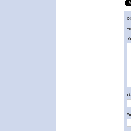
Để
Em
Bì
T
Em