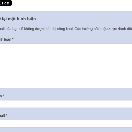
 lại một bình luận
ail của bạn sẽ không được hiển thị công khai.
Các trường bắt buộc được đánh d
nh luận
*
ên
*
ail
*