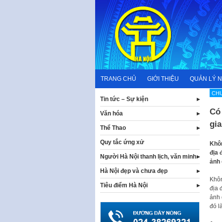
Skip
to
content
TRANG CHỦ
GIỚI THIỆU
QUẢN LÝ 
CHƯ
Tin tức – Sự kiện
Có 
Văn hóa
gi
Thể Thao
Quy tắc ứng xử
Khôn
địa 
Người Hà Nội thanh lịch, văn minh
ảnh 
Hà Nội đẹp và chưa đẹp
Khôn
Tiêu điểm Hà Nội
địa 
ảnh 
đó l