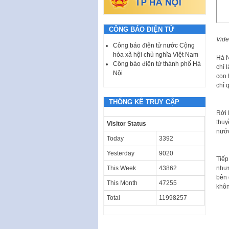
CÔNG BÁO ĐIỆN TỬ
Vide
Công báo điện tử nước Cộng
hòa xã hội chủ nghĩa Việt Nam
Hà N
Công báo điện tử thành phố Hà
chỉ 
Nội
con 
chỉ 
THỐNG KÊ TRUY CẬP
Rời 
thuy
Visitor Status
nước
Today
3392
Yesterday
9020
Tiếp
nhưn
This Week
43862
bên 
This Month
47255
khôn
Total
11998257