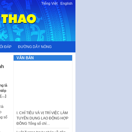
Tiếng Việt
-
English
ỎI ĐÁP
ĐƯỜNG DÂY NÓNG
VĂN BẢN
nh
ng là
hiếp
 […]
 là
I. CHỈ TIÊU VÀ VỊ TRÍ VIỆC LÀM
p
TUYỂN DỤNG LAO ĐỘNG HỢP
ng số
ĐỒNG Tổng số chỉ…
Luật Tương trợ tư pháp về dân