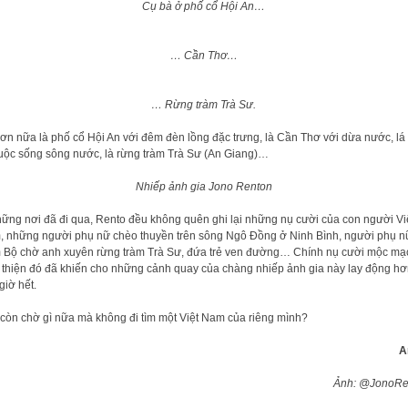
Cụ bà ở phố cổ Hội An…
… Cần Thơ…
… Rừng tràm Trà Sư.
ơn nữa là phố cổ Hội An với đêm đèn lồng đặc trưng, là Cần Thơ với dừa nước, lá 
uộc sống sông nước, là rừng tràm Trà Sư (An Giang)…
Nhiếp ảnh gia Jono Renton
ững nơi đã đi qua, Rento đều không quên ghi lại những nụ cười của con người Vi
 những người phụ nữ chèo thuyền trên sông Ngô Đồng ở Ninh Bình, người phụ n
Bộ chờ anh xuyên rừng tràm Trà Sư, đứa trẻ ven đường… Chính nụ cười mộc mạ
 thiện đó đã khiến cho những cảnh quay của chàng nhiếp ảnh gia này lay động h
giờ hết.
còn chờ gì nữa mà không đi tìm một Việt Nam của riêng mình?
A
Ảnh: @JonoRe