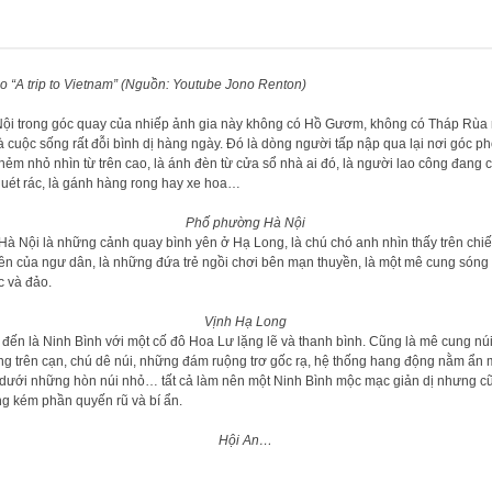
o “A trip to Vietnam” (Nguồn: Youtube Jono Renton)
ội trong góc quay của nhiếp ảnh gia này không có Hồ Gươm, không có Tháp Rùa
là cuộc sống rất đỗi bình dị hàng ngày. Đó là dòng người tấp nập qua lại nơi góc ph
hẻm nhỏ nhìn từ trên cao, là ánh đèn từ cửa sổ nhà ai đó, là người lao công đang
quét rác, là gánh hàng rong hay xe hoa…
Phố phường Hà Nội
Hà Nội là những cảnh quay bình yên ở Hạ Long, là chú chó anh nhìn thấy trên chi
ền của ngư dân, là những đứa trẻ ngồi chơi bên mạn thuyền, là một mê cung sóng
 và đảo.
Vịnh Hạ Long
 đến là Ninh Bình với một cố đô Hoa Lư lặng lẽ và thanh bình. Cũng là mê cung nú
g trên cạn, chú dê núi, những đám ruộng trơ gốc rạ, hệ thống hang động nằm ẩn 
dưới những hòn núi nhỏ… tất cả làm nên một Ninh Bình mộc mạc giản dị nhưng c
g kém phần quyến rũ và bí ẩn.
Hội An…