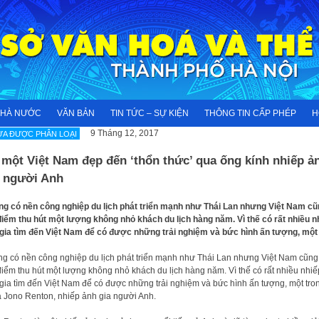
NHÀ NƯỚC
VĂN BẢN
TIN TỨC – SỰ KIỆN
THÔNG TIN CẤP PHÉP
H
9 Tháng 12, 2017
A ĐƯỢC PHÂN LOẠI
một Việt Nam đẹp đến ‘thổn thức’ qua ống kính nhiếp ả
a người Anh
g có nền công nghiệp du lịch phát triển mạnh như Thái Lan nhưng Việt Nam cũ
điểm thu hút một lượng không nhỏ khách du lịch hàng năm. Vì thế có rất nhiều n
gia tìm đến Việt Nam để có được những trải nghiệm và bức hình ấn tượng, một
g có nền công nghiệp du lịch phát triển mạnh như Thái Lan nhưng Việt Nam cũng
điểm thu hút một lượng không nhỏ khách du lịch hàng năm. Vì thế có rất nhiều nhiế
gia tìm đến Việt Nam để có được những trải nghiệm và bức hình ấn tượng, một tro
à Jono Renton, nhiếp ảnh gia người Anh.