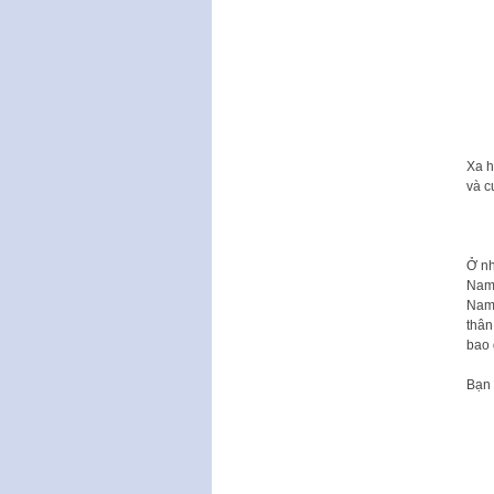
Xa h
và c
Ở nh
Nam,
Nam 
thân
bao 
Bạn 