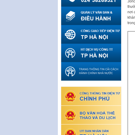
Jono
thưở
nơi 
khám
tron