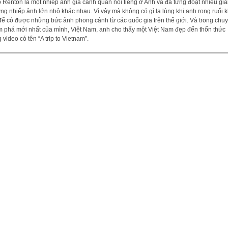
 Renton là một nhiếp ảnh gia cảnh quan nổi tiếng ở Anh và đã từng đoạt nhiều giả
ng nhiếp ảnh lớn nhỏ khác nhau. Vì vậy mà không có gì lạ lùng khi anh rong ruổi 
để có được những bức ảnh phong cảnh từ các quốc gia trên thế giới. Và trong chu
 phá mới nhất của mình, Việt Nam, anh cho thấy một Việt Nam đẹp đến thổn thức
g video có tên “A trip to Vietnam”.