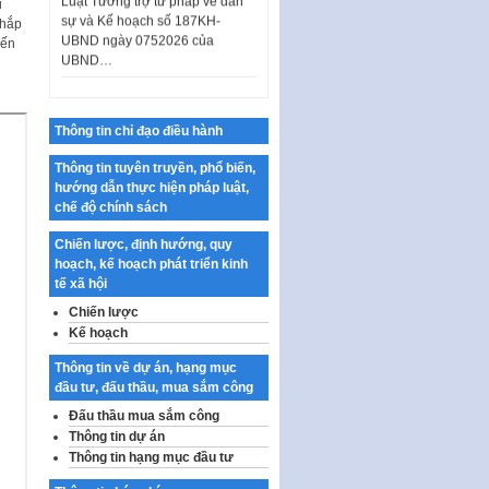
sự và Kế hoạch số 187KH-
i
UBND ngày 0752026 của
khắp
UBND…
yến
Ban hành Danh mục vị trí khai
thác quảng cáo trên địa bàn
thành phố Hà Nội
Thông tin chỉ đạo điều hành
Kế hoạch Tổ chức Cuộc thi
chính luận về bảo vệ nền tảng tư
Thông tin tuyên truyền, phổ biến,
tưởng của Đảng…
hướng dẫn thực hiện pháp luật,
chế độ chính sách
Công bố công khai dự toán kinh
phí xây dựng pháp luật, hoàn
Chiến lược, định hướng, quy
thiện thể chế, chính…
hoạch, kế hoạch phát triển kinh
tế xã hội
Quy định về nghiên cứu, ứng
dụng khoa học, công nghệ, đổi
Chiến lược
mới sáng tạo và chuyển…
Kế hoạch
Quy định chi tiết và hướng dẫn
Thông tin về dự án, hạng mục
thi hành một số điều của Luật Lý
đầu tư, đấu thầu, mua sắm công
lịch tư…
Đấu thầu mua sắm công
Sửa đổi, bổ sung một số nội
Thông tin dự án
dung tại Nghị quyết số 30/NQ-
Thông tin hạng mục đầu tư
CP ngày 24 tháng 02…