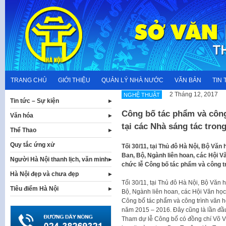
Skip
to
content
TRANG CHỦ
GIỚI THIỆU
QUẢN LÝ NHÀ NƯỚC
VĂN BẢN
TIN 
2 Tháng 12, 2017
NGHỆ THUẬT
Tin tức – Sự kiện
Công bố tác phẩm và công 
Văn hóa
tại các Nhà sáng tác tron
Thể Thao
Quy tắc ứng xử
Tối 30/11, tại Thủ đô Hà Nội, Bộ Văn 
Ban, Bộ, Ngành liên hoan, các Hội V
Người Hà Nội thanh lịch, văn minh
chức lễ Công bố tác phẩm và công trì
Hà Nội đẹp và chưa đẹp
Tối 30/11, tại Thủ đô Hà Nội, Bộ Văn h
Tiêu điểm Hà Nội
Bộ, Ngành liên hoan, các Hội Văn học
Công bố tác phẩm và công trình văn họ
năm 2015 – 2016. Đây cũng là lần đầu
Tham dự lễ Công bố có đồng chí Võ 