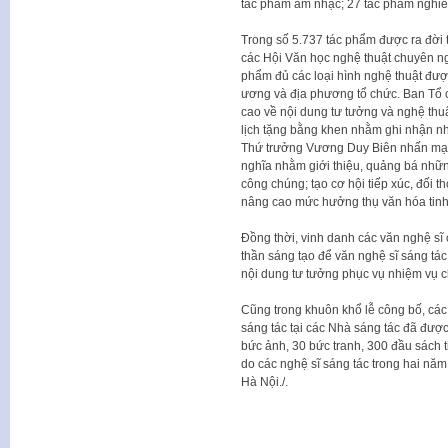
tác phẩm âm nhạc; 27 tác phẩm nghiên
Trong số 5.737 tác phẩm được ra đời 
các Hội Văn học nghệ thuật chuyên n
phẩm đủ các loại hình nghệ thuật đượ
ương và địa phương tổ chức. Ban Tổ c
cao về nội dung tư tưởng và nghệ thu
lịch tặng bằng khen nhằm ghi nhận n
Thứ trưởng Vương Duy Biên nhấn mạnh
nghĩa nhằm giới thiệu, quảng bá nhữn
công chúng; tạo cơ hội tiếp xúc, đối t
nâng cao mức hưởng thụ văn hóa tinh
Đồng thời, vinh danh các văn nghệ sĩ c
thần sáng tạo để văn nghệ sĩ sáng tác
nội dung tư tưởng phục vụ nhiệm vụ chí
Cũng trong khuôn khổ lễ công bố, cá
sáng tác tại các Nhà sáng tác đã đượ
bức ảnh, 30 bức tranh, 300 đầu sách 
do các nghệ sĩ sáng tác trong hai nă
Hà Nội./.