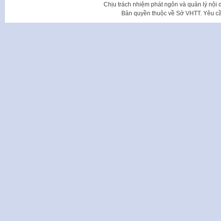
Chịu trách nhiệm phát ngôn và quản lý nộ
Bản quyền thuộc về Sở VHTT. Yêu cầu 