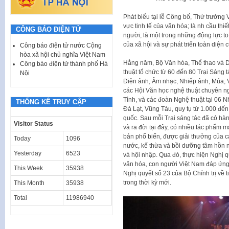
Phát biểu tại lễ Công bố, Thứ trưởng 
vực tinh tế của văn hóa; là nh cầu thi
CÔNG BÁO ĐIỆN TỬ
người; là một trong những động lực to
của xã hội và sự phát triển toàn diện 
Công báo điện tử nước Cộng
hòa xã hội chủ nghĩa Việt Nam
Hằng năm, Bộ Văn hóa, Thể thao và Du
Công báo điện tử thành phố Hà
thuật tổ chức từ 60 đến 80 Trại Sáng t
Nội
Điện ảnh, Âm nhạc, Nhiếp ảnh, Múa, V
các Hội Văn học nghệ thuật chuyên n
Tỉnh, và các đoàn Nghệ thuật tại 06 
THỐNG KÊ TRUY CẬP
Đà Lạt, Vũng Tàu, quy tụ từ 1.000 đến
quốc. Sau mỗi Trại sáng tác đã có hà
Visitor Status
và ra đời tại đây, có nhiều tác phẩm m
bản phổ biến, được giải thưởng của 
Today
1096
nước, kế thừa và bồi dưỡng tâm hồn n
Yesterday
6523
và hội nhập. Qua đó, thực hiện Nghị q
văn hóa, con người Việt Nam đáp ứng 
This Week
35938
Nghị quyết số 23 của Bộ Chính trị về t
trong thời kỳ mới.
This Month
35938
Total
11986940