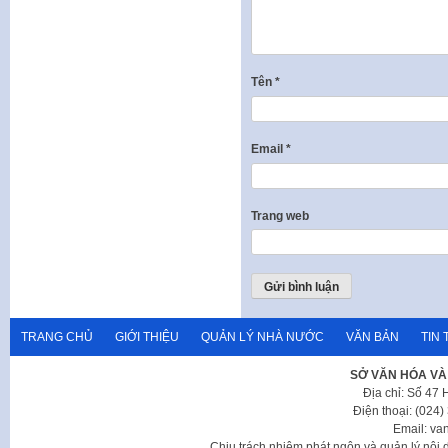
Tên
*
Email
*
Trang web
TRANG CHỦ
GIỚI THIỆU
QUẢN LÝ NHÀ NƯỚC
VĂN BẢN
TIN 
SỞ VĂN HÓA VÀ
Địa chỉ: Số 47
Điện thoại: (024
Email: va
Chịu trách nhiệm phát ngôn và quản lý nộ