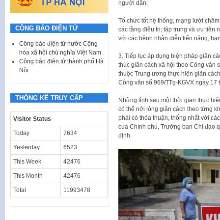
người dân.
Tổ chức tốt hệ thống, mạng lưới chăm 
CÔNG BÁO ĐIỆN TỬ
các tầng điều trị; tập trung và ưu tiên 
với các bệnh nhân diễn tiến nặng, hạn
Công báo điện tử nước Cộng
hòa xã hội chủ nghĩa Việt Nam
3. Tiếp tục áp dụng biện pháp giãn các
Công báo điện tử thành phố Hà
thúc giãn cách xã hội theo Công văn s
Nội
thuộc Trung ương thực hiện giãn cách
Công văn số 969/TTg-KGVX ngày 17 
THỐNG KÊ TRUY CẬP
Những tỉnh sau một thời gian thực hiệ
có thể nới lỏng giãn cách theo từng khu
phải có thỏa thuận, thống nhất với các
Visitor Status
của Chính phủ, Trưởng ban Chỉ đạo qu
Today
7634
định.
Yesterday
6523
This Week
42476
This Month
42476
Total
11993478