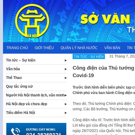
Skip
to
content
TRANG CHỦ
GIỚI THIỆU
QUẢN LÝ NHÀ NƯỚC
VĂN BẢN
TIN 
31 Tháng 7, 20
TIN TỨC - SỰ KIỆN
Tin tức – Sự kiện
Công điện của Thủ tướng
Văn hóa
Covid-19
Thể Thao
Quy tắc ứng xử
Trước tình hình diễn biến phức tạp 
Chính phủ vừa ban hành Công điện s
Người Hà Nội thanh lịch, văn minh
Theo đó, Thủ tướng Chính phủ điện: C
Hà Nội đẹp và chưa đẹp
ương; Các Bộ trưởng, Thủ trưởng cơ 
Tiêu điểm Hà Nội
Công điện nêu rõ: Trước tình hình diễ
Lời kêu gọi của đồng chí Tổng Bí th
ngày 28/7/2021 của Quốc hội, Thủ tư