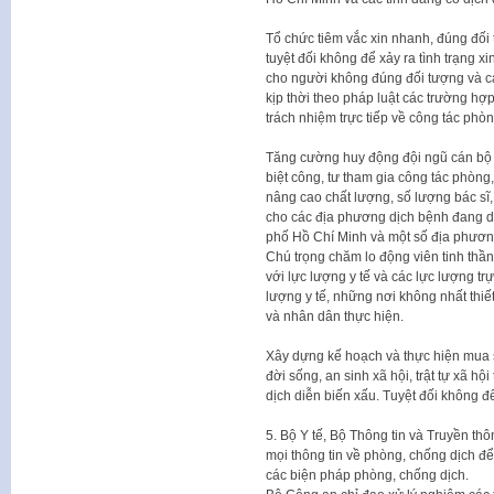
Tổ chức tiêm vắc xin nhanh, đúng đối 
tuyệt đối không để xảy ra tình trạng xi
cho người không đúng đối tượng và các
kịp thời theo pháp luật các trường h
trách nhiệm trực tiếp về công tác phòn
Tăng cường huy động đội ngũ cán bộ y
biệt công, tư tham gia công tác phòng
nâng cao chất lượng, số lượng bác sĩ,
cho các địa phương dịch bệnh đang d
phố Hồ Chí Minh và một số địa phương
Chú trọng chăm lo động viên tinh thần
với lực lượng y tế và các lực lượng t
lượng y tế, những nơi không nhất thiế
và nhân dân thực hiện.
Xây dựng kế hoạch và thực hiện mua sắ
đời sống, an sinh xã hội, trật tự xã h
dịch diễn biến xấu. Tuyệt đối không đ
5. Bộ Y tế, Bộ Thông tin và Truyền th
mọi thông tin về phòng, chống dịch để
các biện pháp phòng, chống dịch.