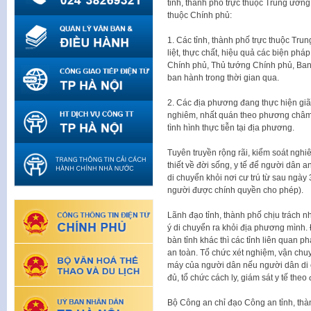
tỉnh, thành phố trực thuộc Trung ươn
thuộc Chính phủ:
1. Các tỉnh, thành phố trực thuộc Tru
liệt, thực chất, hiệu quả các biện ph
Chính phủ, Thủ tướng Chính phủ, Ban
ban hành trong thời gian qua.
2. Các địa phương đang thực hiện giã
nghiêm, nhất quán theo phương châm 
tình hình thực tiễn tại địa phương.
Tuyên truyền rộng rãi, kiểm soát nghi
thiết về đời sống, y tế để người dân 
di chuyển khỏi nơi cư trú từ sau ngày
người được chính quyền cho phép).
Lãnh đạo tỉnh, thành phố chịu trách 
ý di chuyển ra khỏi địa phương mình. Đ
bàn tỉnh khác thì các tỉnh liên quan 
an toàn. Tổ chức xét nghiệm, vận chuyể
máy của người dân nếu người dân di 
đủ, tổ chức cách ly, giám sát y tế the
Bộ Công an chỉ đạo Công an tỉnh, th