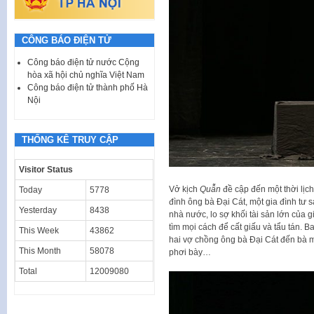
CÔNG BÁO ĐIỆN TỬ
Công báo điện tử nước Cộng
hòa xã hội chủ nghĩa Việt Nam
Công báo điện tử thành phố Hà
Nội
THỐNG KÊ TRUY CẬP
Visitor Status
Vở kịch
Quẫn
đề cập đến một thời lịc
Today
5778
đình ông bà Đại Cát, một gia đình tư 
Yesterday
8438
nhà nước, lo sợ khối tài sản lớn của g
tìm mọi cách để cất giấu và tẩu tán. 
This Week
43862
hai vợ chồng ông bà Đại Cát đến bà 
This Month
58078
phơi bày…
Total
12009080