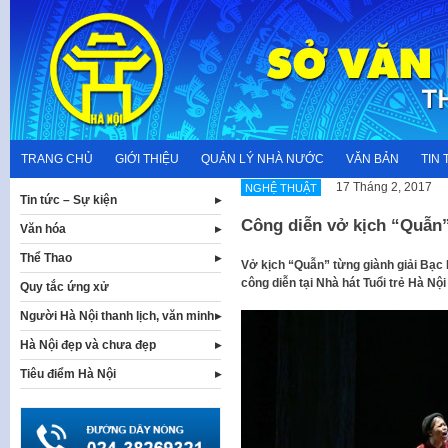
Skip
to
content
TRANG CHỦ
GIỚI THIỆU
QUẢN LÝ NHÀ NƯỚC
VĂN BẢN
TIN 
17 Tháng 2, 2017
NGHỆ THUẬT
Tin tức – Sự kiện
Công diễn vở kịch “Quẫn” 
Văn hóa
Thể Thao
Vở kịch “Quẫn” từng giành giải Bạc 
công diễn tại Nhà hát Tuổi trẻ Hà Nộ
Quy tắc ứng xử
Người Hà Nội thanh lịch, văn minh
Hà Nội đẹp và chưa đẹp
Tiêu điểm Hà Nội