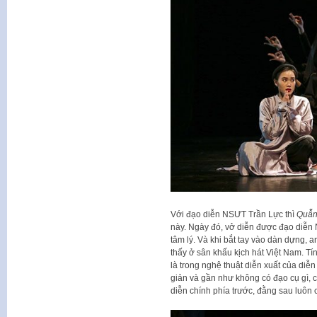
Với đạo diễn NSƯT Trần Lực thì
Quẫ
này. Ngày đó, vở diễn được đạo diễn
tâm lý. Và khi bắt tay vào dàn dựng, 
thấy ở sân khấu kịch hát Việt Nam. Tín
là trong nghệ thuật diễn xuất của diễ
giản và gần như không có đạo cụ gì, 
diễn chính phía trước, đằng sau luôn c