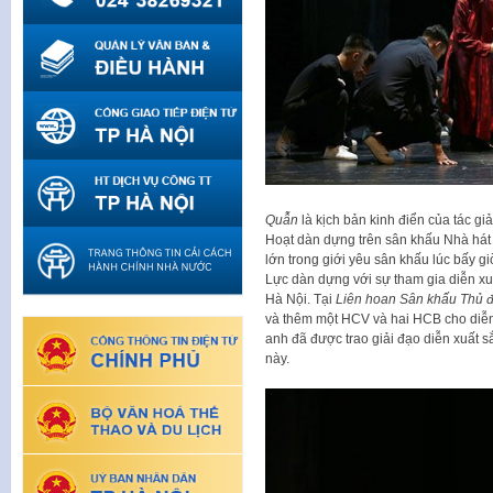
Quẫn
là kịch bản kinh điển của tác 
Hoạt dàn dựng trên sân khấu Nhà hát
lớn trong giới yêu sân khấu lúc bấy 
Lực dàn dựng với sự tham gia diễn x
Hà Nội. Tại
Liên hoan Sân khấu Thủ đ
và thêm một HCV và hai HCB cho diễn 
anh đã được trao giải đạo diễn xuất 
này.