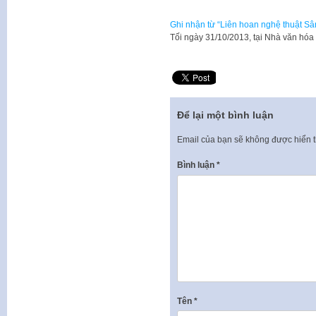
Ghi nhận từ “Liên hoan nghệ thuật 
​Tối ngày 31/10/2013, tại Nhà văn h
Để lại một bình luận
Email của bạn sẽ không được hiển t
Bình luận
*
Tên
*