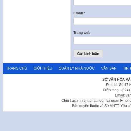
Email
*
Trang web
TRANG CHỦ
GIỚI THIỆU
QUẢN LÝ NHÀ NƯỚC
VĂN BẢN
TIN 
SỞ VĂN HÓA VÀ
Địa chỉ: Số 47
Điện thoại: (024
Email: va
Chịu trách nhiệm phát ngôn và quản lý nộ
Bản quyền thuộc về Sở VHTT. Yêu cầu 