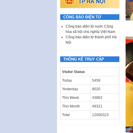
CÔNG BÁO ĐIỆN TỬ
Công báo điện tử nước Cộng
hòa xã hội chủ nghĩa Việt Nam
Công báo điện tử thành phố Hà
Nội
THỐNG KÊ TRUY CẬP
Visitor Status
Today
5459
Yesterday
9020
This Week
43862
This Month
49321
Total
12000323