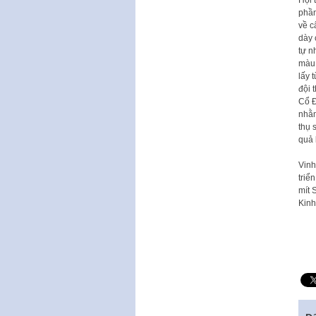
Hội 
phần
về c
dày 
tự n
màu 
lấy 
đội 
Cổ Đ
nhằm
thụ 
quả 
Vinh
triể
mít 
Kinh 