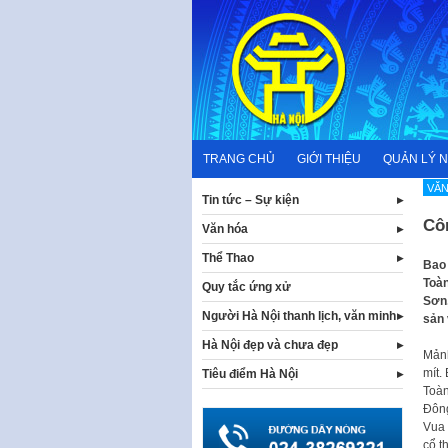
Skip
to
content
TRANG CHỦ
GIỚI THIỆU
QUẢN LÝ 
VĂN
Tin tức – Sự kiện
Côn
Văn hóa
Thể Thao
Bao 
Toàn
Quy tắc ứng xử
Sơn,
Người Hà Nội thanh lịch, văn minh
sản 
Hà Nội đẹp và chưa đẹp
Mảnh
mít.
Tiêu điểm Hà Nội
Toàn
Đông
Vua 
cổ t