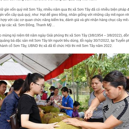
iữ gìn vốn quý mít Sơn Tây, nhiều năm qua thị xã Sơn Tây đã có nhiều biện pháp 
gìn vốn cây quả quý, như: Hạt để gieo trồng, nhân giống với những cây mít ngon nh
 hợp với các cơ quan chức năng kiểm tra, đánh giá và ghi nhận hàng chục cây mít
 tại các xã: Sơn Đông, Thanh Mỹ…
 mừng kỷ niệm 68 năm ngày Giải phóng thị xã Sơn Tây (3/8/1954 – 3/8/2022), đồ
 quảng bá đặc sản mít Sơn Tây tới người tiêu dùng, tối ngày 30/7/2022, tại Tuyến p
hành cổ Sơn Tây, UBND thị xã đã tổ chức Hội thi mít Sơn Tây năm 2022.