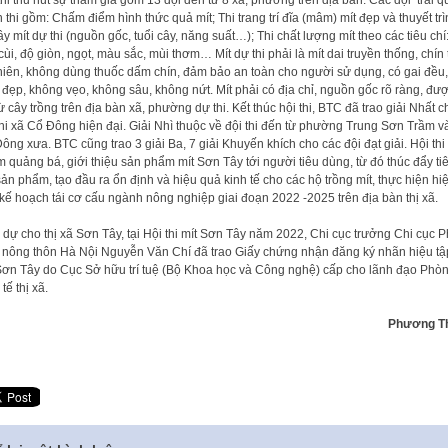
thi thu hút sự tham gia gồm 13 đội đến từ 8 xã, phường trên địa bàn. Các đội trải q
 thi gồm: Chấm điểm hình thức quả mít; Thi trang trí đĩa (mâm) mít đẹp và thuyết tr
ây mít dự thi (nguồn gốc, tuổi cây, năng suất…); Thi chất lượng mít theo các tiêu chí
cùi, độ giòn, ngọt, màu sắc, mùi thơm… Mít dự thi phải là mít dai truyền thống, chín 
hiên, không dùng thuốc dấm chín, đảm bảo an toàn cho người sử dụng, có gai đều,
đẹp, không vẹo, không sâu, không nứt. Mít phải có địa chỉ, nguồn gốc rõ ràng, đư
từ cây trồng trên địa bàn xã, phường dự thi. Kết thúc hội thi, BTC đã trao giải Nhất c
thi xã Cổ Đông hiện đại. Giải Nhì thuộc về đội thi đến từ phường Trung Sơn Trầm v
ông xưa. BTC cũng trao 3 giải Ba, 7 giải Khuyến khích cho các đội đạt giải. Hội thi
 quảng bá, giới thiệu sản phẩm mít Sơn Tây tới người tiêu dùng, từ đó thúc đẩy ti
sản phẩm, tạo đầu ra ổn định và hiệu quả kinh tế cho các hộ trồng mít, thực hiện hi
kế hoạch tái cơ cấu ngành nông nghiệp giai đoạn 2022 -2025 trên địa bàn thị xã.
 dự cho thị xã Sơn Tây, tại Hội thi mít Sơn Tây năm 2022, Chi cục trưởng Chi cục P
n nông thôn Hà Nội Nguyễn Văn Chí đã trao Giấy chứng nhận đăng ký nhãn hiệu tậ
Sơn Tây do Cục Sở hữu trí tuệ (Bộ Khoa học và Công nghệ) cấp cho lãnh đạo Phò
tế thị xã.
Phương T