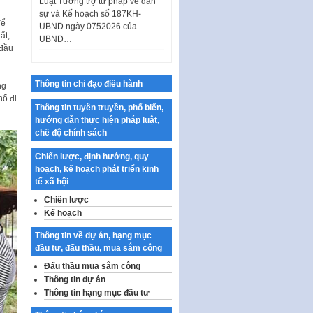
UBND ngày 0752026 của
UBND…
để
ất,
Ban hành Danh mục vị trí khai
 đầu
thác quảng cáo trên địa bàn
thành phố Hà Nội
Thông tin chỉ đạo điều hành
ng
Kế hoạch Tổ chức Cuộc thi
hố đi
chính luận về bảo vệ nền tảng tư
Thông tin tuyên truyền, phổ biến,
tưởng của Đảng…
hướng dẫn thực hiện pháp luật,
chế độ chính sách
Công bố công khai dự toán kinh
phí xây dựng pháp luật, hoàn
Chiến lược, định hướng, quy
thiện thể chế, chính…
hoạch, kế hoạch phát triển kinh
Quy định về nghiên cứu, ứng
tế xã hội
dụng khoa học, công nghệ, đổi
Chiến lược
mới sáng tạo và chuyển…
Kế hoạch
Quy định chi tiết và hướng dẫn
Thông tin về dự án, hạng mục
thi hành một số điều của Luật Lý
đầu tư, đấu thầu, mua sắm công
lịch tư…
Đấu thầu mua sắm công
Sửa đổi, bổ sung một số nội
Thông tin dự án
dung tại Nghị quyết số 30/NQ-
Thông tin hạng mục đầu tư
CP ngày 24 tháng 02…