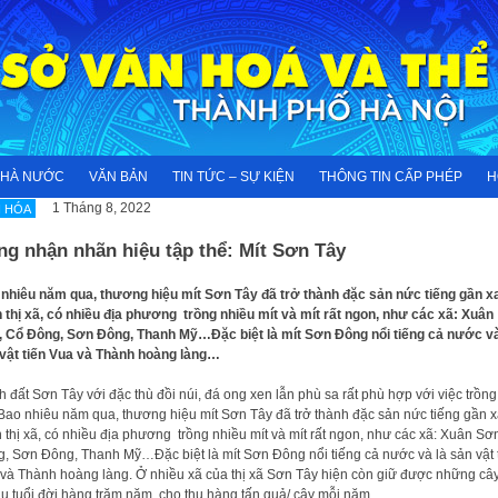
NHÀ NƯỚC
VĂN BẢN
TIN TỨC – SỰ KIỆN
THÔNG TIN CẤP PHÉP
H
1 Tháng 8, 2022
 HÓA
g nhận nhãn hiệu tập thể: Mít Sơn Tây
nhiêu năm qua, thương hiệu mít Sơn Tây đã trở thành đặc sản nức tiếng gần xa
 thị xã, có nhiều địa phương trồng nhiều mít và mít rất ngon, như các xã: Xuân
 Cổ Đông, Sơn Đông, Thanh Mỹ…Đặc biệt là mít Sơn Đông nổi tiếng cả nước và
vật tiến Vua và Thành hoàng làng…
 đất Sơn Tây với đặc thù đồi núi, đá ong xen lẫn phù sa rất phù hợp với việc trồng
 Bao nhiêu năm qua, thương hiệu mít Sơn Tây đã trở thành đặc sản nức tiếng gần x
 thị xã, có nhiều địa phương trồng nhiều mít và mít rất ngon, như các xã: Xuân Sơ
, Sơn Đông, Thanh Mỹ…Đặc biệt là mít Sơn Đông nổi tiếng cả nước và là sản vật 
và Thành hoàng làng. Ở nhiều xã của thị xã Sơn Tây hiện còn giữ được những cây
hụ tuổi đời hàng trăm năm, cho thu hàng tấn quả/ cây mỗi năm.