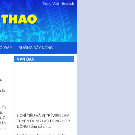
Tiếng Việt
-
English
ỎI ĐÁP
ĐƯỜNG DÂY NÓNG
VĂN BẢN
.
 là
 cây
I. CHỈ TIÊU VÀ VỊ TRÍ VIỆC LÀM
a.
TUYỂN DỤNG LAO ĐỘNG HỢP
n, Cổ
ĐỒNG Tổng số chỉ…
tiến
Luật Tương trợ tư pháp về dân
 mít
sự và Kế hoạch số 187KH-