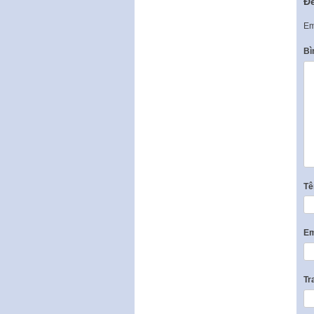
Để
Em
Bì
T
Em
Tr