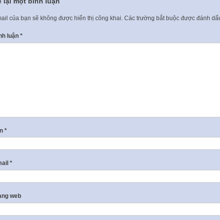
 lại một bình luận
ail của bạn sẽ không được hiển thị công khai.
Các trường bắt buộc được đánh d
nh luận
*
ên
*
ail
*
ang web