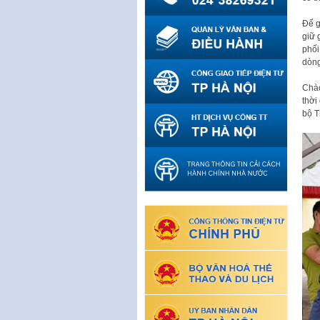
Để g
giữ 
phối
dòng
Chào
thời
bộ T