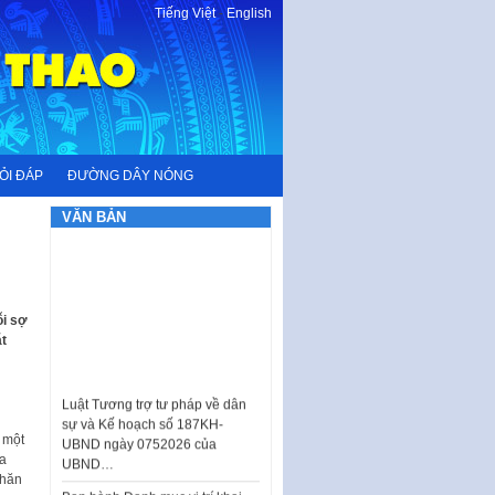
Tiếng Việt
-
English
ỎI ĐÁP
ĐƯỜNG DÂY NÓNG
VĂN BẢN
ỗi sợ
t
Luật Tương trợ tư pháp về dân
sự và Kế hoạch số 187KH-
UBND ngày 0752026 của
 một
UBND…
na
Ban hành Danh mục vị trí khai
khăn