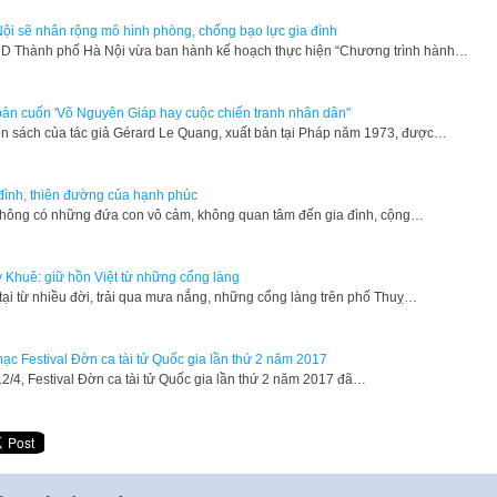
ội sẽ nhân rộng mô hình phòng, chống bạo lực gia đình
D Thành phố Hà Nội vừa ban hành kế hoạch thực hiện “Chương trình hành…
bản cuốn 'Võ Nguyên Giáp hay cuộc chiến tranh nhân dân"
Cuốn sách của tác giả Gérard Le Quang, xuất bản tại Pháp năm 1973, được…
đình, thiên đường của hạnh phúc
hông có những đứa con vô cảm, không quan tâm đến gia đình, cộng…
 Khuê: giữ hồn Việt từ những cổng làng
tại từ nhiều đời, trải qua mưa nắng, những cổng làng trên phố Thuỵ…
ạc Festival Đờn ca tài tử Quốc gia lần thứ 2 năm 2017
12/4, Festival Đờn ca tài tử Quốc gia lần thứ 2 năm 2017 đã…