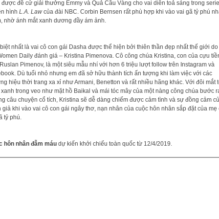
 được đề cử giải thưởng Emmy và Quả Cầu Vàng cho vai diễn toả sáng trong seri
ền hình
L.A. Law
của đài NBC. Corbin Bernsen rất phù hợp khi vào vai gã tỷ phú n
, nhờ ánh mắt xanh dương đầy ám ảnh.
biệt nhất là vai cô con gái Dasha được thể hiện bởi thiên thần đẹp nhất thế giới do
Women Daily đánh giá – Kristina Pimenova. Cô công chúa Kristina, con của cựu tiề
Ruslan Pimenov, là một siêu mẫu nhí với hơn 6 triệu lượt follow trên Instagram và
book. Dù tuổi nhỏ nhưng em đã sở hữu thành tích ấn tượng khi làm việc với các
ng hiệu thời trang xa xỉ như Armani, Benetton và rất nhiều hãng khác. Với đôi mắt 
, xanh trong veo như mặt hồ Baikal và mái tóc mây của một nàng công chúa bước r
g câu chuyện cổ tích, Kristina sẽ dễ dàng chiếm được cảm tình và sự đồng cảm c
 giả khi vào vai cô con gái ngây thơ, nạn nhân của cuộc hôn nhân sắp đặt của mẹ
ã tỷ phú.
c hôn nhân đẫm máu
dự kiến khởi chiếu toàn quốc từ 12/4/2019.