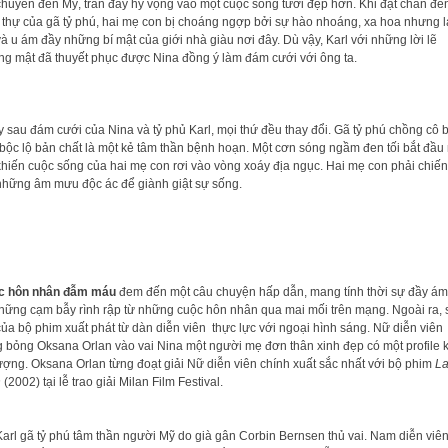
chuyển đến Mỹ, tràn đầy hy vọng vào một cuộc sống tươi đẹp hơn. Khi đặt chân đế
 thự của gã tỷ phú, hai mẹ con bị choáng ngợp bởi sự hào nhoáng, xa hoa nhưng 
và u ám đầy những bí mật của giới nhà giàu nơi đây. Dù vậy, Karl với những lời lẽ
g mật đã thuyết phục được Nina đồng ý làm đám cưới với ông ta.
 sau đám cưới của Nina và tỷ phủ Karl, mọi thứ đều thay đổi. Gã tỷ phú chồng cô b
bộc lộ bản chất là một kẻ tâm thần bệnh hoạn. Một cơn sóng ngầm đen tối bắt đầu 
khiến cuộc sống của hai mẹ con rơi vào vòng xoáy địa ngục. Hai mẹ con phải chiế
những âm mưu độc ác để giành giật sự sống.
c hôn nhân đẫm máu
đem đến một câu chuyện hấp dẫn, mang tính thời sự đầy á
hững cạm bẫy rình rập từ những cuộc hôn nhân qua mai mối trên mạng. Ngoài ra, 
của bộ phim xuất phát từ dàn diễn viên thực lực với ngoại hình sáng. Nữ diễn viên
 bỏng Oksana Orlan vào vai Nina một người mẹ đơn thân xinh đẹp có một profile 
ượng. Oksana Orlan từng đoạt giải Nữ diễn viên chính xuất sắc nhất với bộ phim
La
n
(2002) tại lễ trao giải Milan Film Festival.
Karl gã tỷ phú tâm thần người Mỹ do già gân Corbin Bernsen thủ vai. Nam diễn viê