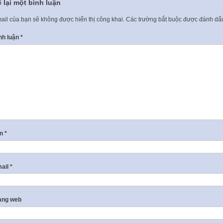
 lại một bình luận
ail của bạn sẽ không được hiển thị công khai.
Các trường bắt buộc được đánh d
nh luận
*
ên
*
ail
*
ang web