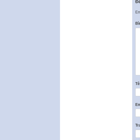
Để
Em
Bì
T
Em
Tr