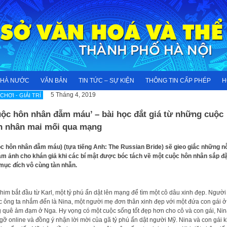
NHÀ NƯỚC
VĂN BẢN
TIN TỨC – SỰ KIỆN
THÔNG TIN CẤP PHÉP
H
5 Tháng 4, 2019
 CHƠI - GIẢI TRÍ
uộc hôn nhân đẫm máu’ – bài học đắt giá từ những cuộc
n nhân mai mối qua mạng
c hôn nhân đẫm máu) (tựa tiếng Anh: The Russian Bride) sẽ gieo giắc những n
ám ảnh cho khán giả khi các bí mật được bóc tách về một cuộc hôn nhân sắp đặ
mục đích vô cùng tàn nhẫn.
him bắt đầu từ Karl, một tỷ phú ẩn dật lên mạng để tìm một cô dâu xinh đẹp. Người
 ông ta nhắm đến là Nina, một người mẹ đơn thân xinh đẹp với một đứa con gái ở
 quê ảm đạm ở Nga. Hy vọng có một cuộc sống tốt đẹp hơn cho cô và con gái, Ni
gỡ online và đồng ý nhận lời mời của gã tỷ phú ẩn dật người Mỹ. Nina và con gái 