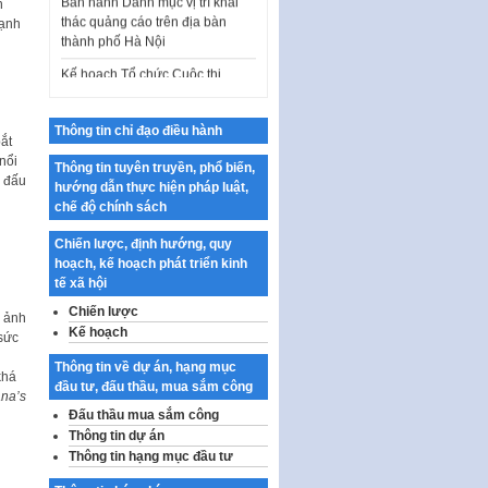
thác quảng cáo trên địa bàn
n
thành phố Hà Nội
lạnh
Kế hoạch Tổ chức Cuộc thi
chính luận về bảo vệ nền tảng tư
tưởng của Đảng…
Công bố công khai dự toán kinh
Thông tin chỉ đạo điều hành
ắt
phí xây dựng pháp luật, hoàn
nổi
thiện thể chế, chính…
Thông tin tuyên truyền, phổ biến,
n đấu
hướng dẫn thực hiện pháp luật,
Quy định về nghiên cứu, ứng
chế độ chính sách
dụng khoa học, công nghệ, đổi
mới sáng tạo và chuyển…
Chiến lược, định hướng, quy
hoạch, kế hoạch phát triển kinh
Quy định chi tiết và hướng dẫn
tế xã hội
thi hành một số điều của Luật Lý
lịch tư…
Chiến lược
m ảnh
Kế hoạch
sức
Sửa đổi, bổ sung một số nội
dung tại Nghị quyết số 30/NQ-
Thông tin về dự án, hạng mục
khá
CP ngày 24 tháng 02…
đầu tư, đấu thầu, mua sắm công
na’s
Ban hành Chương trình hành
Đấu thầu mua sắm công
động của Chính phủ thực hiện
Thông tin dự án
Nghị quyết số 02-NQ/TW ngày
Thông tin hạng mục đầu tư
17…
n