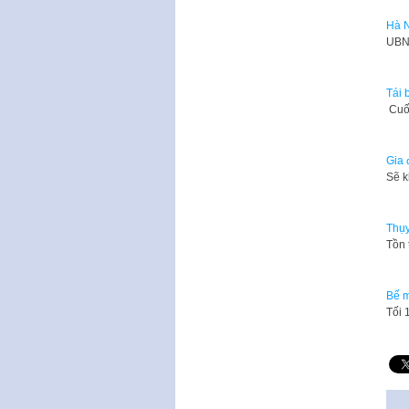
Hà N
​UBN
Tái 
​​​ 
Gia 
Sẽ k
Thụy
Tồn 
Bế m
Tối 