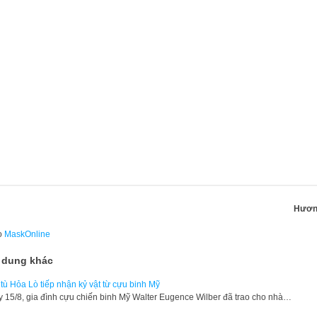
Hươn
o
MaskOnline
 dung khác
tù Hỏa Lò tiếp nhận kỷ vật từ cựu binh Mỹ
 15/8, gia đình cựu chiến binh Mỹ Walter Eugence Wilber đã trao cho nhà…