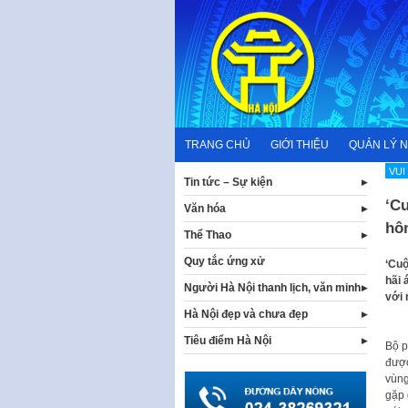
Skip
to
content
TRANG CHỦ
GIỚI THIỆU
QUẢN LÝ 
VUI
Tin tức – Sự kiện
‘C
Văn hóa
hô
Thể Thao
Quy tắc ứng xử
‘Cuộ
hãi 
Người Hà Nội thanh lịch, văn minh
với 
Hà Nội đẹp và chưa đẹp
Tiêu điểm Hà Nội
Bộ p
được
vùng
gặp 