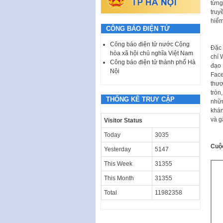
từng
truy
hiểm
CÔNG BÁO ĐIỆN TỬ
Công báo điện tử nước Cộng
Đặc 
hòa xã hội chủ nghĩa Việt Nam
chí 
Công báo điện tử thành phố Hà
đạo 
Nội
Face
thươ
tròn
THỐNG KÊ TRUY CẬP
nhữn
khán
và g
Visitor Status
Today
3035
Cuộ
Yesterday
5147
This Week
31355
This Month
31355
Total
11982358