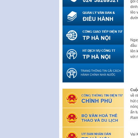
gói 
dinh
lẽo 
đườn
Ngay
đầu 
lên 
với 
Cuộ
về n
hút 
nóng
ấn t
Rai
Vai 