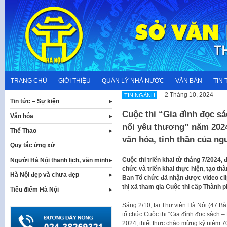
Skip
to
content
TRANG CHỦ
GIỚI THIỆU
QUẢN LÝ NHÀ NƯỚC
VĂN BẢN
TIN 
2 Tháng 10, 2024
TIN NGÀNH
Tin tức – Sự kiện
Cuộc thi “Gia đình đọc sác
Văn hóa
nối yêu thương” năm 2024
Thể Thao
văn hóa, tinh thần của ng
Quy tắc ứng xử
Cuộc thi triển khai từ tháng 7/2024,
Người Hà Nội thanh lịch, văn minh
chức và triển khai thực hiện, tạo thà
Hà Nội đẹp và chưa đẹp
Ban Tổ chức đã nhận được video clip 
thị xã tham gia Cuộc thi cấp Thành
Tiêu điểm Hà Nội
Sáng 2/10, tại Thư viện Hà Nội (47 B
tổ chức Cuộc thi “Gia đình đọc sách – 
2024, thiết thực chào mừng kỷ niệm 