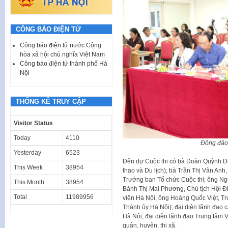
CÔNG BÁO ĐIỆN TỬ
Công báo điện tử nước Cộng
hòa xã hội chủ nghĩa Việt Nam
Công báo điện tử thành phố Hà
Nội
THỐNG KÊ TRUY CẬP
Visitor Status
Today
4110
Đông đảo 
Yesterday
6523
Đến dự Cuộc thi có bà Đoàn Quỳnh D
This Week
38954
thao và Du lịch); bà Trần Thị Vân An
Trưởng ban Tổ chức Cuộc thi; ông Ngu
This Month
38954
Bành Thị Mai Phương, Chủ tịch Hội Đ
Total
11989956
viện Hà Nội; ông Hoàng Quốc Việt, 
Thành ủy Hà Nội); đại diện lãnh đạo 
Hà Nội; đại diện lãnh đạo Trung tâm 
quận, huyện, thị xã.