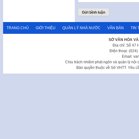
TRANG CHỦ
GIỚI THIỆU
QUẢN LÝ NHÀ NƯỚC
VĂN BẢN
TIN 
SỞ VĂN HÓA VÀ
Địa chỉ: Số 47
Điện thoại: (024
Email: va
Chịu trách nhiệm phát ngôn và quản lý nộ
Bản quyền thuộc về Sở VHTT. Yêu cầu 