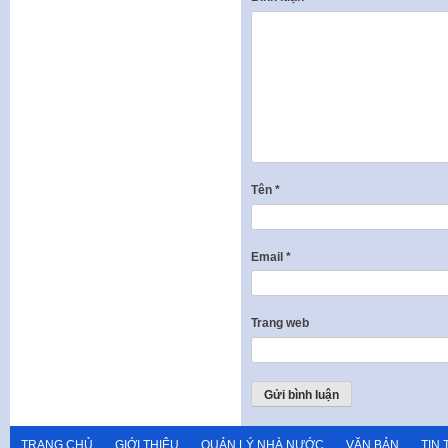
Tên
*
Email
*
Trang web
TRANG CHỦ
GIỚI THIỆU
QUẢN LÝ NHÀ NƯỚC
VĂN BẢN
TIN 