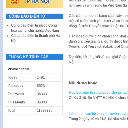
Với chủ đề “Cuốn sách tôi yêu”, Cuộc 
làm việc và sinh sống tại Việt Nam (từ 0
Các cá nhân dự thi bằng cách xây dựng
CÔNG BÁO ĐIỆN TỬ
một số cuốn sách yêu thích và có tác 
Công báo điện tử nước Cộng
đăng tải trên Chuyên mục “Cuộc thi Cu
hòa xã hội chủ nghĩa Việt Nam
Công báo điện tử thành phố Hà
Các video được bình chọn công khai 
Nội
đánh giá, xếp giải. Bài dự thi được t
(View), lượt Yêu thích (Like), lượt Chi
Dự kiến, Lễ tổng kết và trao giải Cuộc
THỐNG KÊ TRUY CẬP
Nội.
Visitor Status
Today
1491
Nội dung khác
Yesterday
6523
Họp báo giới thiệu cuộc thi Giọng há
This Week
36333
Chiều 31/8, Sở VHTT Hà Nội tổ chức h
This Month
36333
Total
11987335
Liên hoan cán bộ thư viện tuyên truyề
​Trong 2 ngày 10 và 11/8, tại Nhà Vă