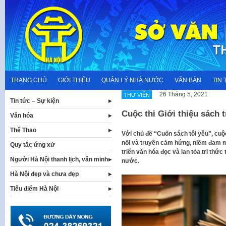
Skip
to
content
TRANG CHỦ
GIỚI THIỆU
QUẢN LÝ NHÀ NƯỚC
VĂN BẢN
TIN 
26 Tháng 5, 2021
THƯ VIỆN
Tin tức – Sự kiện
Cuộc thi Giới thiệu sách 
Văn hóa
Thể Thao
Với chủ đề “Cuốn sách tôi yêu”, cuộ
nối và truyền cảm hứng, niềm đam m
Quy tắc ứng xử
triển văn hóa đọc và lan tỏa tri thức
Người Hà Nội thanh lịch, văn minh
nước.
Hà Nội đẹp và chưa đẹp
Tiêu điểm Hà Nội