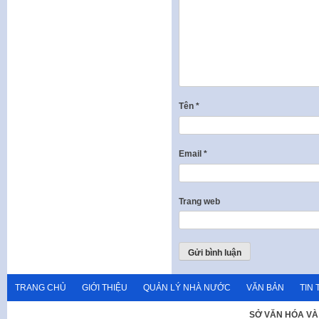
Tên
*
Email
*
Trang web
TRANG CHỦ
GIỚI THIỆU
QUẢN LÝ NHÀ NƯỚC
VĂN BẢN
TIN 
SỞ VĂN HÓA VÀ