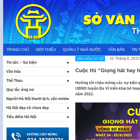
Skip
to
content
TRANG CHỦ
GIỚI THIỆU
QUẢN LÝ NHÀ NƯỚC
VĂN BẢN
TIN 
22 Tháng 8, 2022
VĂN HÓA CƠ SỞ
Tin tức – Sự kiện
Cuộc thi “Giọng hát hay 
Văn hóa
Thể Thao
Hướng tới chào mừng các sự kiện qu
UBND huyện Ba Vì triển khai kế hoạc
Quy tắc ứng xử
năm 2022.
Người Hà Nội thanh lịch, văn minh
Hà Nội đẹp và chưa đẹp
Tiêu điểm Hà Nội