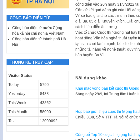
công diễn vào 20h ngày 31/8/2022 tạ
Căn cứ kết quả đánh giá của Hội đồng
Vì” sẽ trao giải cho các thí sinh theo c
CÔNG BÁO ĐIỆN TỬ
giải Ba, 05 giải Khuyến khích. Giải c
cách biểu diễn ấn tượng.
Công báo điện tử nước Cộng
Việc tổ chức Cuộc thi “Giọng hát hay
hòa xã hội chủ nghĩa Việt Nam
hoạt động Văn hóa nghệ thuật tuyên t
Công báo điện tử thành phố Hà
tạo sân chơi lành mạnh, bổ ích cho n
Nội
những tài năng về nghệ thuật, duy trì 
bàn huyện Ba Vì.
THỐNG KÊ TRUY CẬP
Visitor Status
Nội dung khác
Today
5790
Khai mạc vòng bán kết cuộc thi Giọn
Yesterday
8438
Sáng ngày 29/9, tại Trung tâm Huấn l
This Week
43862
Họp báo giới thiệu cuộc thi Giọng há
This Month
58090
Chiều 31/8, Sở VHTT Hà Nội tổ chức h
Total
12009092
Công bố Top 10 cuộc thi giọng hát h