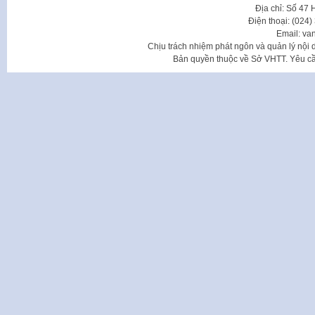
Địa chỉ: Số 47
Điện thoại: (024
Email: va
Chịu trách nhiệm phát ngôn và quản lý nộ
Bản quyền thuộc về Sở VHTT. Yêu cầu 