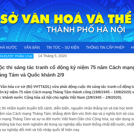
NHÀ NƯỚC
VĂN BẢN
TIN TỨC – SỰ KIỆN
THÔNG TIN CẤP PHÉP
H
14 Tháng 5, 2020
A ĐƯỢC PHÂN LOẠI
ộc thi sáng tác tranh cổ động kỷ niệm 75 năm Cách mạn
áng Tám và Quốc khánh 2/9
Văn hóa cơ sở (Bộ VHTT&DL) vừa phát động cuộc thi sáng tác tranh cổ động t
ền kỷ niệm 75 năm Cách mạng Tháng Tám thành công (19/8/1945 – 19/8/2020) 
 khánh nước Cộng hòa xã hội chủ nghĩa Việt Nam (2/9/1945 – 2/9/2020).
 thi nhằm tuyên truyền bối cảnh, diễn biến, nguyên nhân thắng lợi và bài học kinh
ệm của Cách mạng Tháng Tám, khẳng định tầm vóc thời đại và ý nghĩa lịch sử của
 mạng Tháng Tám và sự ra đời nước Việt Nam Dân chủ Cộng hòa; sự vận dụng s
những bài học kinh nghiệm đó trong sự nghiệp đấu tranh thống nhất đất nước, nhất
g sự nghiệp đổi mới và hội nhập quốc tế hiện nay.