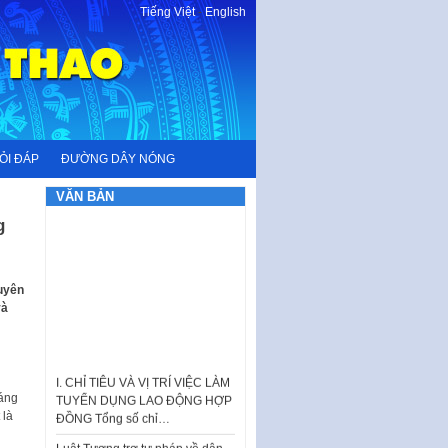
Tiếng Việt
-
English
ỎI ĐÁP
ĐƯỜNG DÂY NÓNG
VĂN BẢN
g
uyên
và
I. CHỈ TIÊU VÀ VỊ TRÍ VIỆC LÀM
TUYỂN DỤNG LAO ĐỘNG HỢP
ĐỒNG Tổng số chỉ…
áng
 là
Luật Tương trợ tư pháp về dân
sự và Kế hoạch số 187KH-