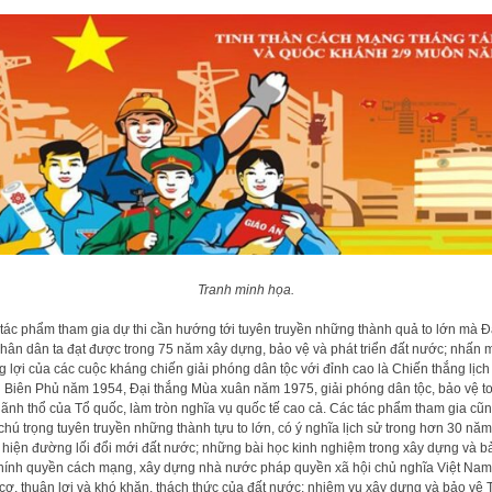
Tranh minh họa.
tác phẩm tham gia dự thi cần hướng tới tuyên truyền những thành quả to lớn mà 
hân dân ta đạt được trong 75 năm xây dựng, bảo vệ và phát triển đất nước; nhấn
g lợi của các cuộc kháng chiến giải phóng dân tộc với đỉnh cao là Chiến thắng lịch
 Biên Phủ năm 1954, Đại thắng Mùa xuân năm 1975, giải phóng dân tộc, bảo vệ t
lãnh thổ của Tổ quốc, làm tròn nghĩa vụ quốc tế cao cả. Các tác phẩm tham gia cũ
chú trọng tuyên truyền những thành tựu to lớn, có ý nghĩa lịch sử trong hơn 30 năm
 hiện đường lối đổi mới đất nước; những bài học kinh nghiệm trong xây dựng và b
hính quyền cách mạng, xây dựng nhà nước pháp quyền xã hội chủ nghĩa Việt Nam
 cơ, thuận lợi và khó khăn, thách thức của đất nước; nhiệm vụ xây dựng và bảo vệ 