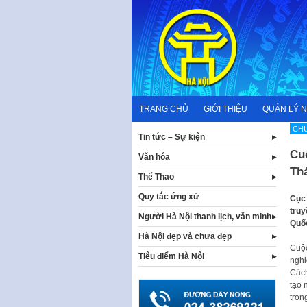
Skip
to
content
TRANG CHỦ
GIỚI THIỆU
QUẢN LÝ 
CHƯ
Tin tức – Sự kiện
Cu
Văn hóa
Th
Thể Thao
Quy tắc ứng xử
Cục 
truy
Người Hà Nội thanh lịch, văn minh
Quốc
Hà Nội đẹp và chưa đẹp
Cuộc
Tiêu điểm Hà Nội
nghi
Cách
tạo 
tron