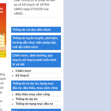
UBND ngày 0752026 của
UBND…
Ban hành Danh mục vị trí khai
thác quảng cáo trên địa bàn
thành phố Hà Nội
Thông tin chỉ đạo điều hành
Kế hoạch Tổ chức Cuộc thi
chính luận về bảo vệ nền tảng tư
Thông tin tuyên truyền, phổ biến,
tưởng của Đảng…
hướng dẫn thực hiện pháp luật,
chế độ chính sách
Công bố công khai dự toán kinh
phí xây dựng pháp luật, hoàn
Chiến lược, định hướng, quy
thiện thể chế, chính…
hoạch, kế hoạch phát triển kinh
Quy định về nghiên cứu, ứng
tế xã hội
dụng khoa học, công nghệ, đổi
Chiến lược
mới sáng tạo và chuyển…
Đảng
Kế hoạch
 mạnh
Quy định chi tiết và hướng dẫn
 sử
Thông tin về dự án, hạng mục
thi hành một số điều của Luật Lý
oàn
đầu tư, đấu thầu, mua sắm công
lịch tư…
ng
Đấu thầu mua sắm công
Sửa đổi, bổ sung một số nội
Thông tin dự án
ảo
dung tại Nghị quyết số 30/NQ-
Thông tin hạng mục đầu tư
;
CP ngày 24 tháng 02…
Tổ