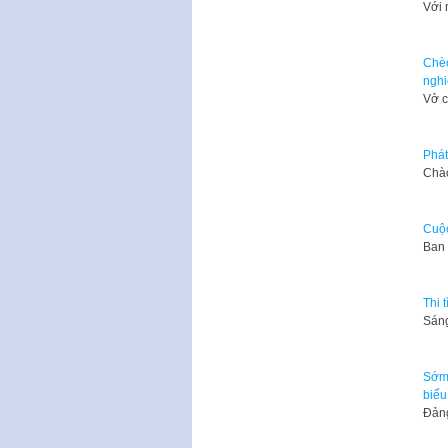
​Với
Chèo
nghi
Vở c
Phát
​Chà
Cuộc
Ban 
Thi 
​Sán
Sớm 
biểu
Đảng