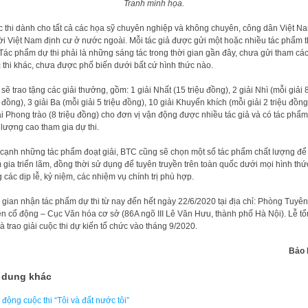
Tranh minh họa.
 thi dành cho tất cả các họa sỹ chuyên nghiệp và không chuyên, công dân Việt N
i Việt Nam định cư ở nước ngoài. Mỗi tác giả được gửi một hoặc nhiều tác phẩm 
 Tác phẩm dự thi phải là những sáng tác trong thời gian gần đây, chưa gửi tham cá
 thi khác, chưa được phổ biến dưới bất cứ hình thức nào.
sẽ trao tặng các giải thưởng, gồm: 1 giải Nhất (15 triệu đồng), 2 giải Nhì (mỗi giải 
u đồng), 3 giải Ba (mỗi giải 5 triệu đồng), 10 giải Khuyến khích (mỗi giải 2 triệu đồng
ải Phong trào (8 triệu đồng) cho đơn vị vận động được nhiều tác giả và có tác phẩm
 lượng cao tham gia dự thi.
cạnh những tác phẩm đoạt giải, BTC cũng sẽ chọn một số tác phẩm chất lượng để
 gia triển lãm, đồng thời sử dụng để tuyên truyền trên toàn quốc dưới mọi hình thứ
g các dịp lễ, kỷ niệm, các nhiệm vụ chính trị phù hợp.
 gian nhận tác phẩm dự thi từ nay đến hết ngày 22/6/2020 tại địa chỉ: Phòng Tuyên
ền cổ động – Cục Văn hóa cơ sở (86A ngõ III Lê Văn Hưu, thành phố Hà Nội). Lễ t
và trao giải cuộc thi dự kiến tổ chức vào tháng 9/2020.
Bảo 
 dung khác
 động cuộc thi “Tôi và đất nước tôi”