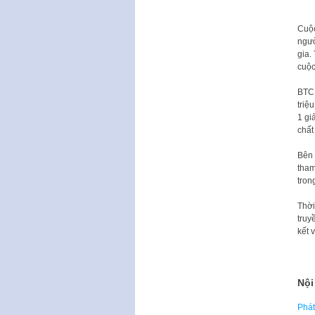
Cuộc
ngườ
gia.
cuộc
BTC 
triệ
1 gi
chất
Bên 
tham
tron
Thời
truy
kết 
Nội
Phát