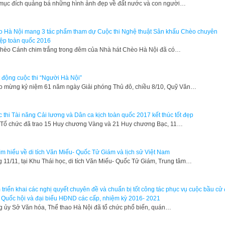
 mục đích quảng bá những hình ảnh đẹp về đất nước và con người…
 Hà Nội mang 3 tác phẩm tham dự Cuộc thi Nghệ thuật Sân khấu Chèo chuyên
ệp toàn quốc 2016
hèo Cánh chim trắng trong đêm của Nhà hát Chèo Hà Nội đã có…
 động cuộc thi “Người Hà Nội”
o mừng kỷ niệm 61 năm ngày Giải phóng Thủ đô, chiều 8/10, Quỹ Văn…
 thi Tài năng Cải lương và Dân ca kịch toàn quốc 2017 kết thúc tốt đẹp
Tổ chức đã trao 15 Huy chương Vàng và 21 Huy chương Bạc, 11…
tìm hiểu về di tích Văn Miếu- Quốc Tử Giám và lịch sử Việt Nam
g 11/11, tại Khu Thái học, di tích Văn Miếu- Quốc Tử Giám, Trung tâm…
triển khai các nghị quyết chuyên đề và chuẩn bị tốt công tác phục vụ cuộc bầu cử 
 Quốc hội và đại biểu HĐND các cấp, nhiệm kỳ 2016- 2021
 ủy Sở Văn hóa, Thể thao Hà Nội đã tổ chức phổ biến, quán…