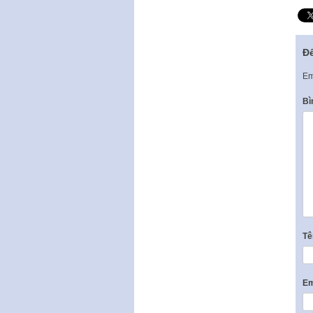
Để
Em
Bì
T
Em