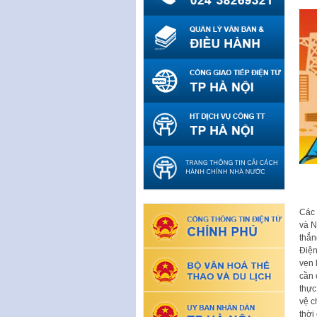
Các 
và N
thắn
Điện
vẹn 
cần 
thực
vệ c
thời