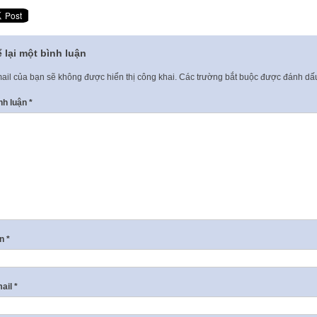
 lại một bình luận
ail của bạn sẽ không được hiển thị công khai.
Các trường bắt buộc được đánh d
nh luận
*
ên
*
ail
*