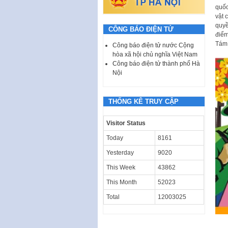
quốc
vật 
quyề
CÔNG BÁO ĐIỆN TỬ
điểm
Tám,
Công báo điện tử nước Cộng
hòa xã hội chủ nghĩa Việt Nam
Công báo điện tử thành phố Hà
Nội
THỐNG KÊ TRUY CẬP
Visitor Status
Today
8161
Yesterday
9020
This Week
43862
This Month
52023
Total
12003025