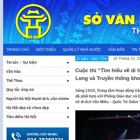
Skip
to
content
TRANG CHỦ
GIỚI THIỆU
QUẢN LÝ NHÀ NƯỚC
VĂN BẢN
TIN 
16 Tháng 10, 2
DI SẢN – BẢO TỒN
Tin tức – Sự kiện
Cuộc thi “Tìm hiểu về di
Văn hóa
Long và Truyền thống kh
Thể Thao
Quy tắc ứng xử
Sáng 13/10, Trung tâm Hoạt động Vă
đã phối hợp với Phòng Giáo dục và Đ
Người Hà Nội thanh lịch, văn minh
về di tích Văn Miếu – Quốc Tử Giám
Hà Nội đẹp và chưa đẹp
Tiêu điểm Hà Nội