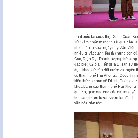
Phát biểu tại cuộc thi, TS. Lê Xuân
Tử Giám nhấn mạnh: “Trải qua gần 100
nhiều lần tu sửa, ngày nay Văn Miếu 
nhiều di vật quý hiếm là chứng tích 
Các, Điện Đại Thành, tượng thờ cùng 
đặc biệt, 82 bia Tiến sĩ là Di sản Tư 
dục, khoa cử của đất nước và truyền 
có thành phố Hải Phòng… Cuộc thi n
kiến thức cơ bản về Di tích Quốc gia
khoa bảng của thành phố Hải Phòng n
qua đó, giáo dục cho các em lòng yêu 
học tập, tự rèn luyện vươn lên đạt thà
văn hóa dân tộc”.