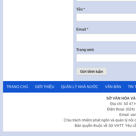
Tên
*
Email
*
Trang web
TRANG CHỦ
GIỚI THIỆU
QUẢN LÝ NHÀ NƯỚC
VĂN BẢN
TIN 
SỞ VĂN HÓA VÀ
Địa chỉ: Số 47
Điện thoại: (024
Email: va
Chịu trách nhiệm phát ngôn và quản lý nộ
Bản quyền thuộc về Sở VHTT. Yêu cầu 