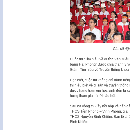
Các cổ độn
Cuộc thi “Tìm hiểu về di tích Văn Mi
bảng Hải Phòng” được chia thành 3 vò
Giám; Tìm hiểu về Truyền thống khoa b
Đặc biệt, cuộc thi không chỉ dành riê
thi hiểu biết về di sản và truyền thố
được hàng trăm em học sinh đến từ c
hứng tham gia trả lời câu hỏi.
Sau ba vòng thi đầy hồi hộp và hấp dẫ
THCS Tiền Phong – Vĩnh Phong, giải 
THCS Nguyễn Bỉnh Khiêm. Ban tổ chứ
Bỉnh Khiêm.