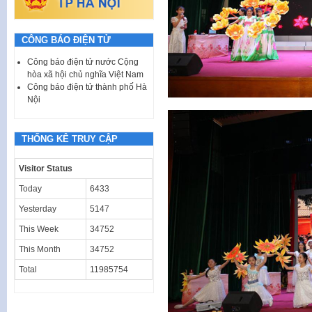
CÔNG BÁO ĐIỆN TỬ
Công báo điện tử nước Cộng
hòa xã hội chủ nghĩa Việt Nam
Công báo điện tử thành phố Hà
Nội
THỐNG KÊ TRUY CẬP
Visitor Status
Today
6433
Yesterday
5147
This Week
34752
This Month
34752
Total
11985754