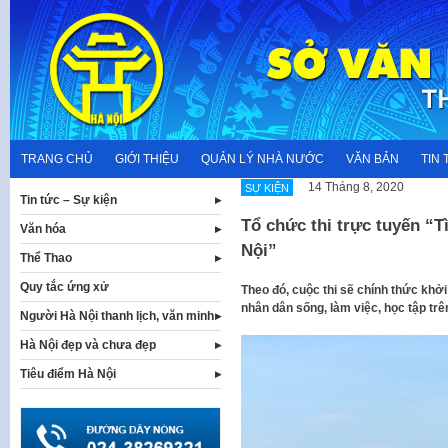
Skip
to
content
TRANG CHỦ
GIỚI THIỆU
QUẢN LÝ NHÀ NƯỚC
VĂN BẢN
TIN 
14 Tháng 8, 2020
SỰ KIỆN
Tin tức – Sự kiện
Tổ chức thi trực tuyến “
Văn hóa
Nội”
Thể Thao
Quy tắc ứng xử
Theo đó, cuộc thi sẽ chính thức khở
nhân dân sống, làm việc, học tập trê
Người Hà Nội thanh lịch, văn minh
Hà Nội đẹp và chưa đẹp
Tiêu điểm Hà Nội