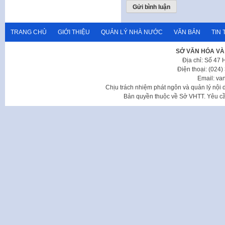
TRANG CHỦ
GIỚI THIỆU
QUẢN LÝ NHÀ NƯỚC
VĂN BẢN
TIN 
SỞ VĂN HÓA VÀ
Địa chỉ: Số 47
Điện thoại: (024
Email: va
Chịu trách nhiệm phát ngôn và quản lý nộ
Bản quyền thuộc về Sở VHTT. Yêu cầu 