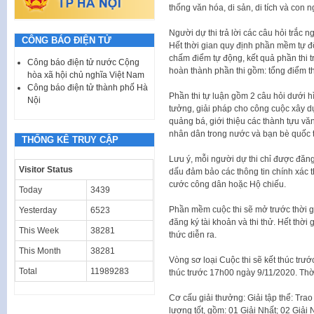
thống văn hóa, di sản, di tích và con
Người dự thi trả lời các câu hỏi trắc 
CÔNG BÁO ĐIỆN TỬ
Hết thời gian quy định phần mềm tự 
chấm điểm tự động, kết quả phần thi t
Công báo điện tử nước Cộng
hoàn thành phần thi gồm: tổng điểm th
hòa xã hội chủ nghĩa Việt Nam
Công báo điện tử thành phố Hà
Phần thi tự luận gồm 2 câu hỏi dưới hì
Nội
tưởng, giải pháp cho công cuộc xây d
quảng bá, giới thiệu các thành tựu vă
nhân dân trong nước và bạn bè quốc t
THỐNG KÊ TRUY CẬP
Lưu ý, mỗi người dự thi chỉ được đăng 
Visitor Status
dấu đảm bảo các thông tin chính xác
cước công dân hoặc Hộ chiếu.
Today
3439
Phần mềm cuộc thi sẽ mở trước thời gi
Yesterday
6523
đăng ký tài khoản và thi thử. Hết thời 
This Week
38281
thức diễn ra.
This Month
38281
Vòng sơ loại Cuộc thi sẽ kết thúc tr
Total
11989283
thúc trước 17h00 ngày 9/11/2020. Thời
Cơ cấu giải thưởng: Giải tập thể: Trao
lượng tốt, gồm: 01 Giải Nhất; 02 Giải 