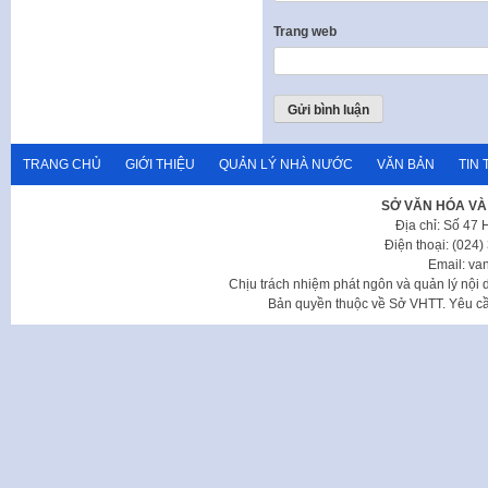
Trang web
TRANG CHỦ
GIỚI THIỆU
QUẢN LÝ NHÀ NƯỚC
VĂN BẢN
TIN 
SỞ VĂN HÓA VÀ
Địa chỉ: Số 47
Điện thoại: (024
Email: va
Chịu trách nhiệm phát ngôn và quản lý nộ
Bản quyền thuộc về Sở VHTT. Yêu cầu 