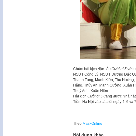
Chùm hài kịch đặc sắc
Cười ơi 5
với s
NSƯT Công Lý, NSƯT Dương Đức Quan
Thanh Tùng, Mạnh Kiên, Thu Hường,
Hằng, Thúy An, Mạnh Cường, Xuân H
Thuỳ Anh, Xuân Hiển…
Hài kịch
Cười ơi 5 đ
ang được Nhà hát
Tiền, Hà Nội vào các tối ngày 4, 6 và 
Theo
MaskOnline
Nội dung khác