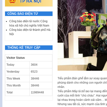
CÔNG BÁO ĐIỆN TỬ
Công báo điện tử nước Cộng
hòa xã hội chủ nghĩa Việt Nam
Công báo điện tử thành phố Hà
Nội
THỐNG KÊ TRUY CẬP
Visitor Status
Today
3604
Yesterday
6523
Tiểu phẩm
Bán ghế tầm sư
xoay quanh
This Week
38446
phúng dành cho những con người chỉ b
This Month
38446
nhân.
Tiểu phẩm
Mày là bố tao
lại mang đến
Total
11989448
cười của mối tình “chú cháu”. Hai ng
lại nhau trong hoàn cảnh oái oăm… kh
Nhưng sau tất cả, sức mạnh của tình y