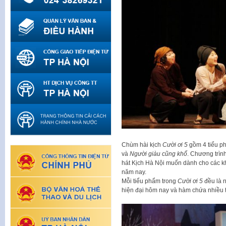
Chùm hài kịch
Cười ơi 5
gồm 4 tiểu p
và
Người giàu cũng khổ
. Chương trìn
hát Kịch Hà Nội muốn dành cho các kh
năm nay.
Mỗi tiểu phẩm trong
Cười ơi 5
đều là 
hiện đại hôm nay và hàm chứa nhiều t