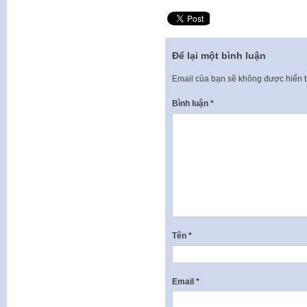
Để lại một bình luận
Email của bạn sẽ không được hiển t
Bình luận
*
Tên
*
Email
*