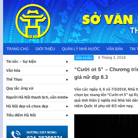
Skip
to
content
TRANG CHỦ
GIỚI THIỆU
QUẢN LÝ NHÀ NƯỚC
VĂN BẢN
TIN 
6 Tháng 3, 2018
SÂN KHẤU
Tin tức – Sự kiện
“Cười ơi 5” – Chương trì
Văn hóa
giả nữ dịp 8.3
Thể Thao
Quy tắc ứng xử
Vào các ngày 4, 6 và 7/3/2018, Nhà h
chọn lọc mang tên “Cười ơi 5” tại R
Người Hà Nội thanh lịch, văn minh
quà tinh thần ý nghĩa mà Nhà hát dà
niệm Quốc tế phụ nữ 8/3 năm nay.
Hà Nội đẹp và chưa đẹp
Tiêu điểm Hà Nội