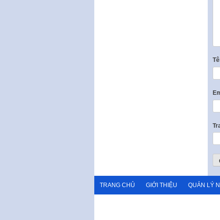
T
Em
Tr
TRANG CHỦ
GIỚI THIỆU
QUẢN LÝ 