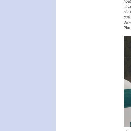
hoạt
có s
các 
quả 
đảm 
Phó 