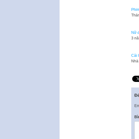
Phim
Thán
Nữ đ
3 nă
Cải 
Nhà 
Để
Em
Bì