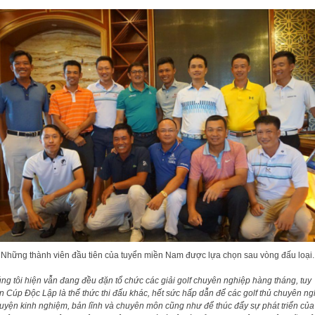
Những thành viên đầu tiên của tuyển miền Nam được lựa chọn sau vòng đấu loại.
ng tôi hiện vẫn đang đều đặn tổ chức các giải golf chuyên nghiệp hàng tháng, tuy
n Cúp Độc Lập là thể thức thi đấu khác, hết sức hấp dẫn để các golf thủ chuyên ng
luyện kinh nghiệm, bản lĩnh và chuyên môn cũng như để thúc đẩy sự phát triển của