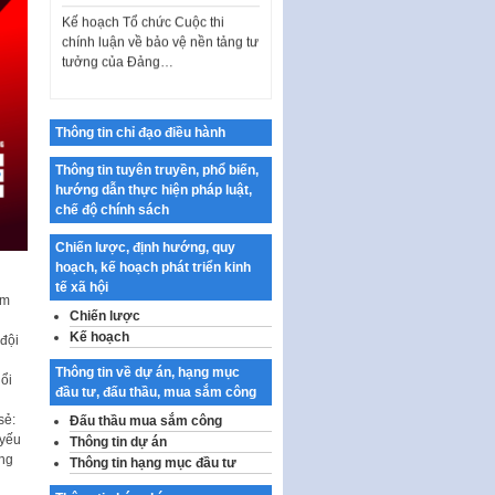
chính luận về bảo vệ nền tảng tư
tưởng của Đảng…
Công bố công khai dự toán kinh
phí xây dựng pháp luật, hoàn
thiện thể chế, chính…
Thông tin chỉ đạo điều hành
Quy định về nghiên cứu, ứng
dụng khoa học, công nghệ, đổi
Thông tin tuyên truyền, phổ biến,
mới sáng tạo và chuyển…
hướng dẫn thực hiện pháp luật,
chế độ chính sách
Quy định chi tiết và hướng dẫn
thi hành một số điều của Luật Lý
Chiến lược, định hướng, quy
lịch tư…
hoạch, kế hoạch phát triển kinh
Sửa đổi, bổ sung một số nội
tế xã hội
ểm
dung tại Nghị quyết số 30/NQ-
Chiến lược
CP ngày 24 tháng 02…
Kế hoạch
 đội
Ban hành Chương trình hành
Thông tin về dự án, hạng mục
động của Chính phủ thực hiện
ổi
đầu tư, đấu thầu, mua sắm công
Nghị quyết số 02-NQ/TW ngày
17…
sẻ:
Đấu thầu mua sắm công
 yếu
Thông tin dự án
THÔNG BÁO Tuyển dụng lao
ẳng
Thông tin hạng mục đầu tư
động hợp đồng theo Nghị định
số 111/2022/NĐ-CP ngày