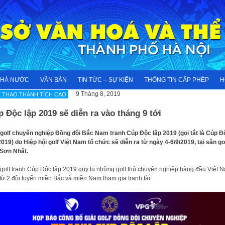
NHÀ NƯỚC
VĂN BẢN
TIN TỨC – SỰ KIỆN
THÔNG TIN CẤP PHÉP
H
9 Tháng 8, 2019
 THAO THÀNH TÍCH CAO
 Độc lập 2019 sẽ diễn ra vào tháng 9 tới
 golf chuyên nghiệp Đồng đội Bắc Nam tranh Cúp Độc lập 2019 (gọi tắt là Cúp Đ
2019) do Hiệp hội golf Việt Nam tổ chức sẽ diễn ra từ ngày 4-6/9/2019, tại sân go
Sơn Nhất.
 golf tranh Cúp Độc lập 2019 quy tụ những golf thủ chuyên nghiệp hàng đầu Việt 
từ 2 đội tuyển miền Bắc và miền Nam tham gia tranh tài.