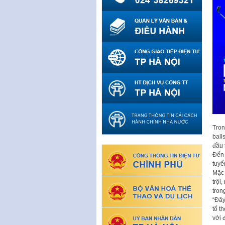
Tron
ball
đầu 
Đến 
tuyể
Mặc 
trội
tron
“Đây
tố t
với 