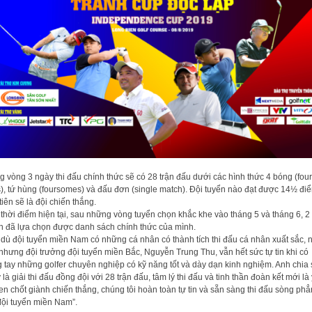
g vòng 3 ngày thi đấu chính thức sẽ có 28 trận đấu dưới các hình thức 4 bóng (four
s), tứ hùng (foursomes) và đấu đơn (single match). Đội tuyển nào đạt được 14½ đi
tiên sẽ là đội chiến thắng.
thời điểm hiện tại, sau những vòng tuyển chọn khắc khe vào tháng 5 và tháng 6, 2
n đã lựa chọn được danh sách chính thức của mình.
dù đội tuyển miền Nam có những cá nhân có thành tích thi đấu cá nhân xuất sắc, n
, nhưng đội trưởng đội tuyển miền Bắc, Nguyễn Trung Thu, vẫn hết sức tự tin khi có
g tay những golfer chuyên nghiệp có kỹ năng tốt và dày dạn kinh nghiệm. Anh chia 
 là giải thi đấu đồng đội với 28 trận đấu, tâm lý thi đấu và tinh thần đoàn kết mới là
hen chốt giành chiến thắng, chúng tôi hoàn toàn tự tin và sẵn sàng thi đấu sòng ph
đội tuyển miền Nam”.