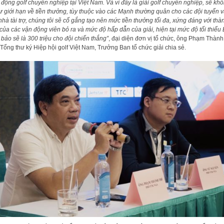
 động golf chuyên nghiệp tại Việt Nam. Và vì đây là giải golf chuyên nghiệp, sẽ kh
ự giới hạn về tiền thưởng, tùy thuộc vào các Mạnh thường quân cho các đội tuyển 
nhà tài trợ, chúng tôi sẽ cố gắng tạo nên mức tiền thưởng tối đa, xứng đáng với thà
của các vận động viên bỏ ra và mức độ hấp dẫn của giải, hiện tại mức độ tối thiểu
bảo sẽ là 300 triệu cho đội chiến thắng”
, đại diện đơn vị tổ chức, ông Phạm Thành 
Tổng thư ký Hiệp hội golf Việt Nam, Trưởng Ban tổ chức giải chia sẻ.