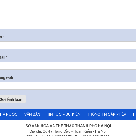
ên
*
ail
*
ang web
NHÀ NƯỚC
VĂN BẢN
TIN TỨC – SỰ KIỆN
THÔNG TIN CẤP PHÉP
H
SỞ VĂN HÓA VÀ THỂ THAO THÀNH PHỐ HÀ NỘI
Địa chỉ: Số 47 Hàng Dầu - Hoàn Kiếm - Hà Nội