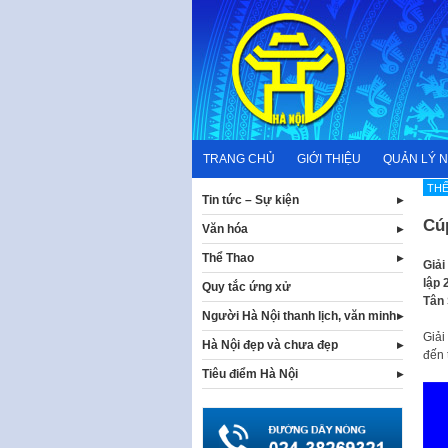
Skip
to
content
TRANG CHỦ
GIỚI THIỆU
QUẢN LÝ 
THẾ
Tin tức – Sự kiện
Cúp
Văn hóa
Thể Thao
Giải
lập 
Quy tắc ứng xử
Tân 
Người Hà Nội thanh lịch, văn minh
Giải
Hà Nội đẹp và chưa đẹp
đến 
Tiêu điểm Hà Nội