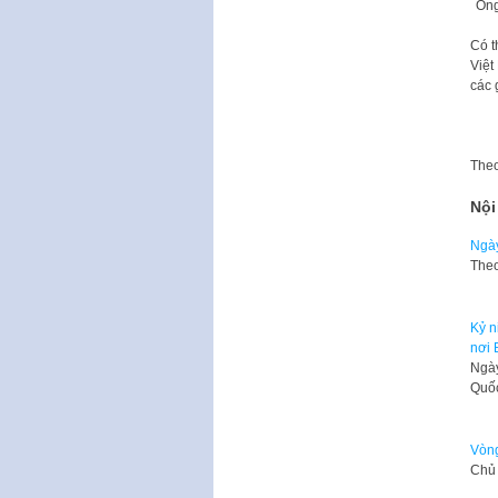
Ông
Có t
Việt
các 
The
Nội
Ngày
Theo
Kỷ n
nơi 
​​Ng
Quố
Vòng
Chủ 