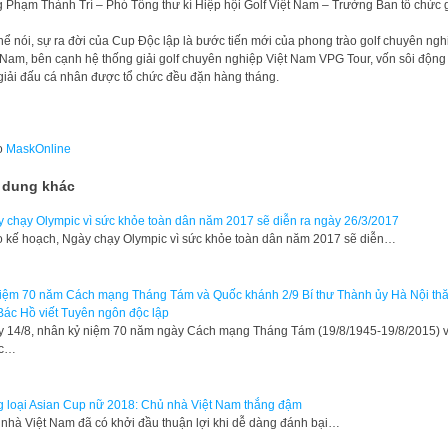
 Phạm Thành Trí – Phó Tổng thư kí Hiệp hội Golf Việt Nam – Trưởng Ban tổ chức g
hể nói, sự ra đời của Cup Độc lập là bước tiến mới của phong trào golf chuyên ngh
 Nam, bên cạnh hệ thống giải golf chuyên nghiệp Việt Nam VPG Tour, vốn sôi động
giải đấu cá nhân được tổ chức đều đặn hàng tháng.
o
MaskOnline
 dung khác
 chạy Olympic vì sức khỏe toàn dân năm 2017 sẽ diễn ra ngày 26/3/2017
 kế hoạch, Ngày chạy Olympic vì sức khỏe toàn dân năm 2017 sẽ diễn…
iệm 70 năm Cách mạng Tháng Tám và Quốc khánh 2/9 Bí thư Thành ủy Hà Nội th
Bác Hồ viết Tuyên ngôn độc lập
ày 14/8, nhân kỷ niệm 70 năm ngày Cách mạng Tháng Tám (19/8/1945-19/8/2015) 
c…
 loại Asian Cup nữ 2018: Chủ nhà Việt Nam thắng đậm
nhà Việt Nam đã có khởi đầu thuận lợi khi dễ dàng đánh bại…