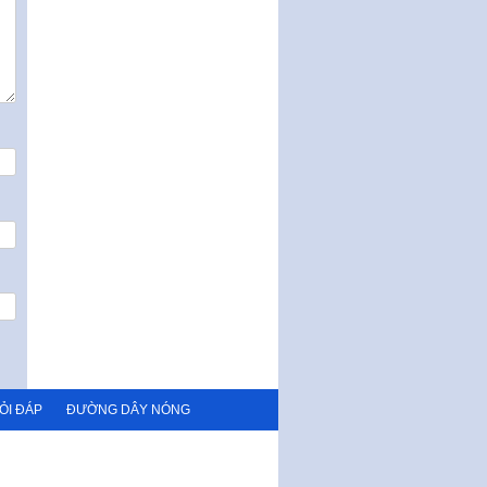
ưu đãi, hỗ trợ phát triển hạ tầng,
tổ chức…
Nghị quyết quy định một số nội
dung và định mức chi quản lý
hoạt động khoa…
Quy định mức tiền phạt đối với
một số hành vi vi phạm hành
chính trong lĩnh…
Phê duyệt Chương trình phát
triển kinh tế số và xã hội số giai
đoạn 2026 -…
ỎI ĐÁP
ĐƯỜNG DÂY NÓNG