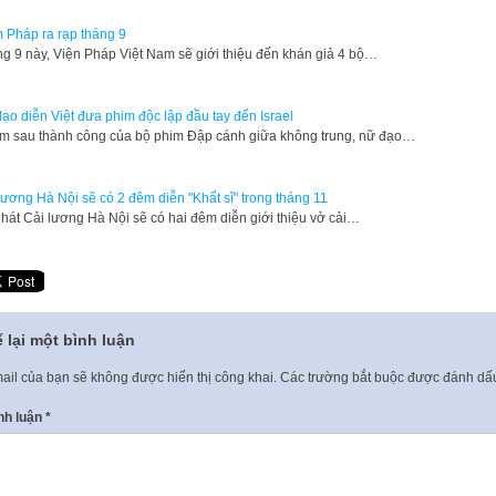
 Pháp ra rạp tháng 9
g 9 này, Viện Pháp Việt Nam sẽ giới thiệu đến khán giả 4 bộ…
ạo diễn Việt đưa phim độc lập đầu tay đến Israel
m sau thành công của bộ phim Đập cánh giữa không trung, nữ đạo…
lương Hà Nội sẽ có 2 đêm diễn "Khất sĩ" trong tháng 11
hát Cải lương Hà Nội sẽ có hai đêm diễn giới thiệu vở cải…
 lại một bình luận
ail của bạn sẽ không được hiển thị công khai.
Các trường bắt buộc được đánh d
nh luận
*