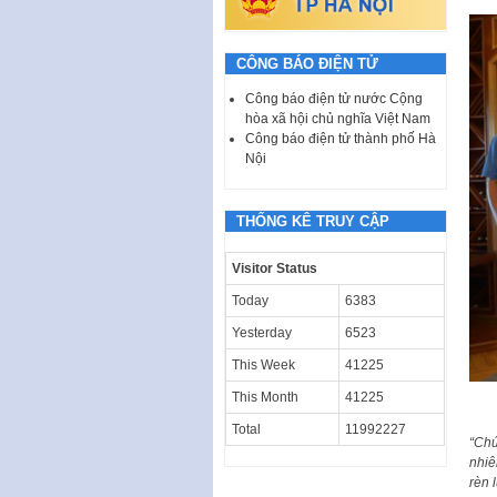
CÔNG BÁO ĐIỆN TỬ
Công báo điện tử nước Cộng
hòa xã hội chủ nghĩa Việt Nam
Công báo điện tử thành phố Hà
Nội
THỐNG KÊ TRUY CẬP
Visitor Status
Today
6383
Yesterday
6523
This Week
41225
This Month
41225
Total
11992227
“Chú
nhiê
rèn 