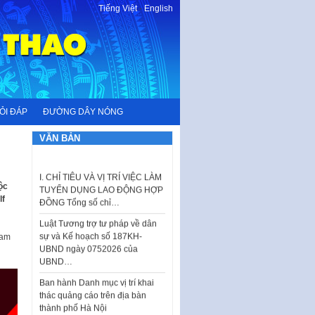
Tiếng Việt
-
English
ỎI ĐÁP
ĐƯỜNG DÂY NÓNG
VĂN BẢN
I. CHỈ TIÊU VÀ VỊ TRÍ VIỆC LÀM
TUYỂN DỤNG LAO ĐỘNG HỢP
ĐỒNG Tổng số chỉ…
ộc
lf
Luật Tương trợ tư pháp về dân
sự và Kế hoạch số 187KH-
UBND ngày 0752026 của
Nam
UBND…
Ban hành Danh mục vị trí khai
thác quảng cáo trên địa bàn
thành phố Hà Nội
Kế hoạch Tổ chức Cuộc thi