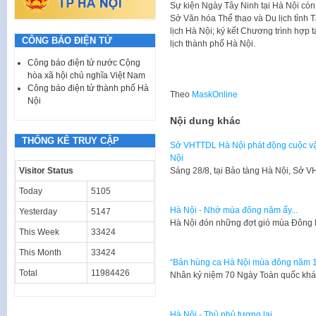
Sự kiện Ngày Tây Ninh tại Hà Nội còn
Sở Văn hóa Thể thao và Du lịch tỉnh 
lịch Hà Nội; ký kết Chương trình hợp t
CÔNG BÁO ĐIỆN TỬ
lịch thành phố Hà Nội.
Công báo điện tử nước Cộng
hòa xã hội chủ nghĩa Việt Nam
Công báo điện tử thành phố Hà
Theo
MaskOnline
Nội
Nội dung khác
THỐNG KÊ TRUY CẬP
Sở VHTTDL Hà Nội phát động cuộc vận 
Nội
Visitor Status
​Sáng 28/8, tại Bảo tàng Hà Nội, Sở
Today
5105
Hà Nội - Nhớ mùa đông năm ấy...
Yesterday
5147
Hà Nội đón những đợt gió mùa Đông B
This Week
33424
This Month
33424
“Bản hùng ca Hà Nội mùa đông năm 
Total
11984426
Nhân kỷ niệm 70 Ngày Toàn quốc khán
Hà Nội - Thủ phủ tương lai