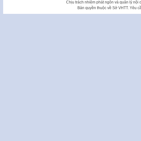
Chịu trách nhiệm phát ngôn và quản lý nộ
Bản quyền thuộc về Sở VHTT. Yêu cầu 