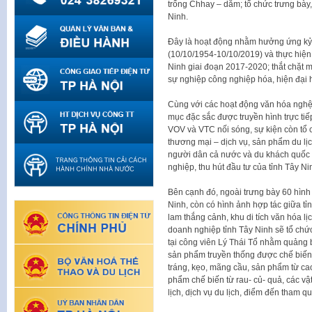
trống Chhay – dăm; tổ chức trưng bày
Ninh.
Đây là hoạt động nhằm hưởng ứng kỷ
(10/10/1954-10/10/2019) và thực hiện 
Ninh giai đoạn 2017-2020; thắt chặt m
sự nghiệp công nghiệp hóa, hiện đại 
Cùng với các hoạt động văn hóa nghệ 
mục đặc sắc được truyền hình trực tiế
VOV và VTC nối sóng, sự kiện còn tổ c
thương mại – dịch vụ, sản phẩm du lị
người dân cả nước và du khách quốc t
nghiệp, thu hút đầu tư của tỉnh Tây Ni
Bên cạnh đó, ngoài trưng bày 60 hình 
Ninh, còn có hình ảnh hợp tác giữa tỉn
lam thắng cảnh, khu di tích văn hóa lị
doanh nghiệp tỉnh Tây Ninh sẽ tổ chứ
tại công viên Lý Thái Tổ nhằm quảng 
sản phẩm truyền thống được chế biến 
tráng, kẹo, mãng cầu, sản phẩm từ c
phẩm chế biến từ rau- củ- quả, các vậ
lịch, dịch vụ du lịch, điểm đến tham q