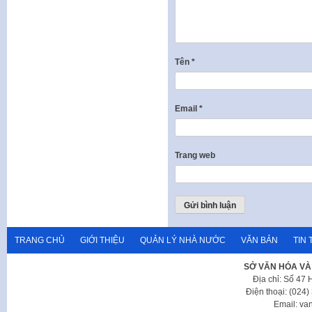
Tên
*
Email
*
Trang web
TRANG CHỦ
GIỚI THIỆU
QUẢN LÝ NHÀ NƯỚC
VĂN BẢN
TIN 
SỞ VĂN HÓA VÀ
Địa chỉ: Số 47
Điện thoại: (024
Email: va