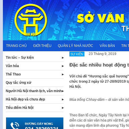
Skip
to
content
TRANG CHỦ
GIỚI THIỆU
QUẢN LÝ NHÀ NƯỚC
VĂN BẢN
TIN 
23 Tháng 9, 2019
SỰ KIỆN
Tin tức – Sự kiện
Đặc sắc nhiều hoạt động 
Văn hóa
Thể Thao
Với chủ đề “Hương sắc quê hương”,
chức trong 2 ngày từ 27-28/9/2019 
Quy tắc ứng xử
Hà Nội.
Người Hà Nội thanh lịch, văn minh
Hà Nội đẹp và chưa đẹp
Múa trống Chhay-dăm – di sản văn hóa 
Tiêu điểm Hà Nội
Theo Ban tổ chức, Ngày Tây Ninh tại 
diễn các di sản văn hóa phi vật thể, g
sản mang đậm tính địa phương Tây Ni