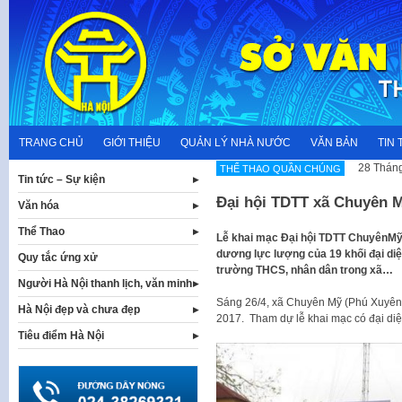
Skip
to
content
TRANG CHỦ
GIỚI THIỆU
QUẢN LÝ NHÀ NƯỚC
VĂN BẢN
TIN 
28 Tháng
THỂ THAO QUẦN CHÚNG
Tin tức – Sự kiện
Đại hội TDTT xã Chuyên 
Văn hóa
Thể Thao
Lễ khai mạc Đại hội TDTT ChuyênMỹ 
dương lực lượng của 19 khối đại diệ
Quy tắc ứng xử
trường THCS, nhân dân trong xã…
Người Hà Nội thanh lịch, văn minh
Sáng 26/4, xã Chuyên Mỹ (Phú Xuyên) 
Hà Nội đẹp và chưa đẹp
2017. Tham dự lễ khai mạc có đại di
Tiêu điểm Hà Nội