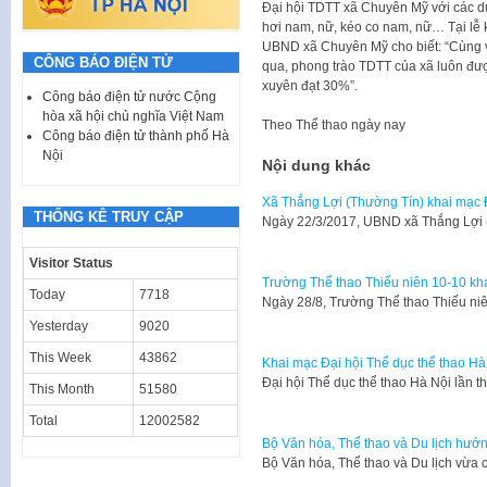
Đại hội TDTT xã Chuyên Mỹ với các d
hơi nam, nữ, kéo co nam, nữ… Tại lễ 
UBND xã Chuyên Mỹ cho biết: “Cùng 
CÔNG BÁO ĐIỆN TỬ
qua, phong trào TDTT của xã luôn đư
xuyên đạt 30%”.
Công báo điện tử nước Cộng
hòa xã hội chủ nghĩa Việt Nam
Theo
Thể thao ngày nay
Công báo điện tử thành phố Hà
Nội
Nội dung khác
Xã Thắng Lợi (Thường Tín) khai mạc 
THỐNG KÊ TRUY CẬP
Ngày 22/3/2017, UBND xã Thắng Lợi 
Visitor Status
Trường Thể thao Thiếu niên 10-10 kha
Today
7718
Ngày 28/8, Trường Thể thao Thiếu niê
Yesterday
9020
This Week
43862
Khai mạc Đại hội Thể dục thể thao Hà
​Đại hội Thể dục thể thao Hà Nội lần
This Month
51580
Total
12002582
Bộ Văn hóa, Thể thao và Du lịch hướn
Bộ Văn hóa, Thể thao và Du lịch vừa