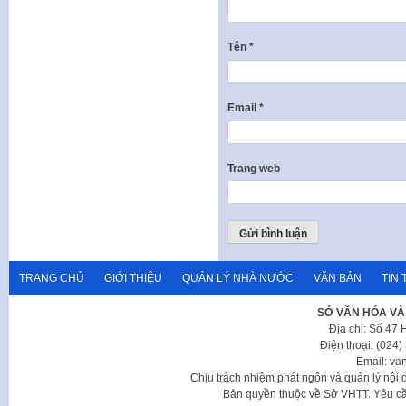
Tên
*
Email
*
Trang web
TRANG CHỦ
GIỚI THIỆU
QUẢN LÝ NHÀ NƯỚC
VĂN BẢN
TIN 
SỞ VĂN HÓA VÀ
Địa chỉ: Số 47
Điện thoại: (024
Email: va
Chịu trách nhiệm phát ngôn và quản lý nộ
Bản quyền thuộc về Sở VHTT. Yêu cầu 