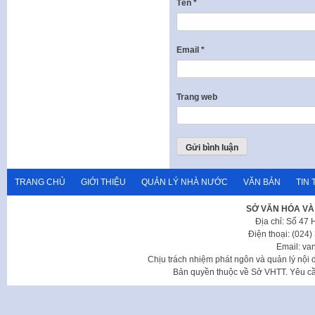
Tên
*
Email
*
Trang web
TRANG CHỦ
GIỚI THIỆU
QUẢN LÝ NHÀ NƯỚC
VĂN BẢN
TIN 
SỞ VĂN HÓA VÀ
Địa chỉ: Số 47
Điện thoại: (024
Email: va
Chịu trách nhiệm phát ngôn và quản lý nộ
Bản quyền thuộc về Sở VHTT. Yêu cầu 