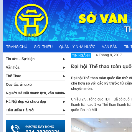
Skip
to
content
TRANG CHỦ
GIỚI THIỆU
QUẢN LÝ NHÀ NƯỚC
VĂN BẢN
TIN 
4 Tháng 8, 2017
TIN NGÀNH
Tin tức – Sự kiện
Đại hội Thể thao toàn quốc
Văn hóa
Thể Thao
Đại hội Thể thao toàn quốc lần thứ V
chẽ hơn so với các kỳ trước từ công
Quy tắc ứng xử
chuyên môn.
Người Hà Nội thanh lịch, văn minh
Chiều 2/8, Tổng cục TDTT đã có buổi 
Hà Nội đẹp và chưa đẹp
thành tích cao 1 và Thể thao thành tíc
quốc lần thứ VIII.
Tiêu điểm Hà Nội