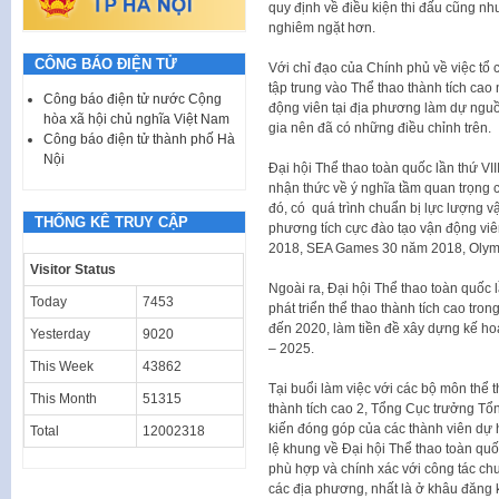
quy định về điều kiện thi đấu cũng n
nghiêm ngặt hơn.
CÔNG BÁO ĐIỆN TỬ
Với chỉ đạo của Chính phủ về việc tổ c
tập trung vào Thể thao thành tích cao
Công báo điện tử nước Cộng
động viên tại địa phương làm dự nguồ
hòa xã hội chủ nghĩa Việt Nam
gia nên đã có những điều chỉnh trên.
Công báo điện tử thành phố Hà
Nội
Đại hội Thể thao toàn quốc lần thứ V
nhận thức về ý nghĩa tầm quan trọng c
đó, có quá trình chuẩn bị lực lượng v
THỐNG KÊ TRUY CẬP
phương tích cực đào tạo vận động viê
2018, SEA Games 30 năm 2018, Olympic
Visitor Status
Ngoài ra, Đại hội Thể thao toàn quốc l
Today
7453
phát triển thể thao thành tích cao tr
đến 2020, làm tiền đề xây dựng kế hoạ
Yesterday
9020
– 2025.
This Week
43862
Tại buổi làm việc với các bộ môn thể 
This Month
51315
thành tích cao 2, Tổng Cục trưởng T
kiến đóng góp của các thành viên dự 
Total
12002318
lệ khung về Đại hội Thể thao toàn quốc
phù hợp và chính xác với công tác ch
các địa phương, nhất là ở khâu đăng 