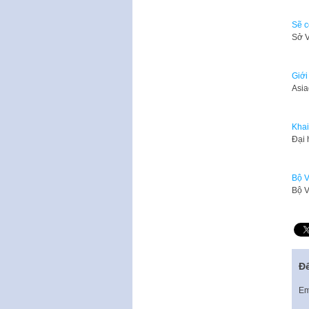
Sẽ c
Sở V
Giới
Asia
Khai
​Đại
Bộ V
Bộ V
Để
Em