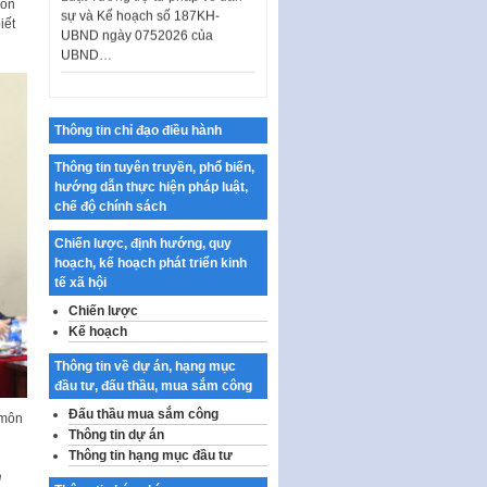
môn
UBND ngày 0752026 của
iết
UBND…
Ban hành Danh mục vị trí khai
thác quảng cáo trên địa bàn
thành phố Hà Nội
Thông tin chỉ đạo điều hành
Kế hoạch Tổ chức Cuộc thi
chính luận về bảo vệ nền tảng tư
Thông tin tuyên truyền, phổ biến,
tưởng của Đảng…
hướng dẫn thực hiện pháp luật,
Công bố công khai dự toán kinh
chế độ chính sách
phí xây dựng pháp luật, hoàn
Chiến lược, định hướng, quy
thiện thể chế, chính…
hoạch, kế hoạch phát triển kinh
Quy định về nghiên cứu, ứng
tế xã hội
dụng khoa học, công nghệ, đổi
Chiến lược
mới sáng tạo và chuyển…
Kế hoạch
Quy định chi tiết và hướng dẫn
Thông tin về dự án, hạng mục
thi hành một số điều của Luật Lý
đầu tư, đấu thầu, mua sắm công
lịch tư…
Đấu thầu mua sắm công
 môn
Sửa đổi, bổ sung một số nội
Thông tin dự án
dung tại Nghị quyết số 30/NQ-
Thông tin hạng mục đầu tư
CP ngày 24 tháng 02…
n