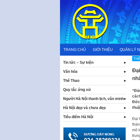
Skip
to
content
TRANG CHỦ
GIỚI THIỆU
QUẢN LÝ 
THẾ
Tin tức – Sự kiện
Đại
Văn hóa
nh
Thể Thao
Quy tắc ứng xử
“Đảm
cách
Người Hà Nội thanh lịch, văn minh
Đức 
thuậ
Hà Nội đẹp và chưa đẹp
Tiêu điểm Hà Nội
Đại 
thàn
mô l
trun