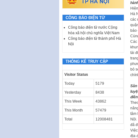
hành
Hiện
Hà N
CÔNG BÁO ĐIỆN TỬ
các 
quận
Công báo điện tử nước Cộng
bảo 
hòa xã hội chủ nghĩa Việt Nam
Cùng
Công báo điện tử thành phố Hà
Các 
Nội
khun
tài 
tran
THỐNG KÊ TRUY CẬP
phươ
bỏ s
Visitor Status
chín
Today
5179
Sân 
luyệ
Yesterday
8438
điền
This Week
43862
Theo
nâng
This Month
57479
tâm 
Nội.
Total
12008481
đã đ
Việc
địa 