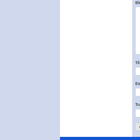
Bì
T
Em
Tr