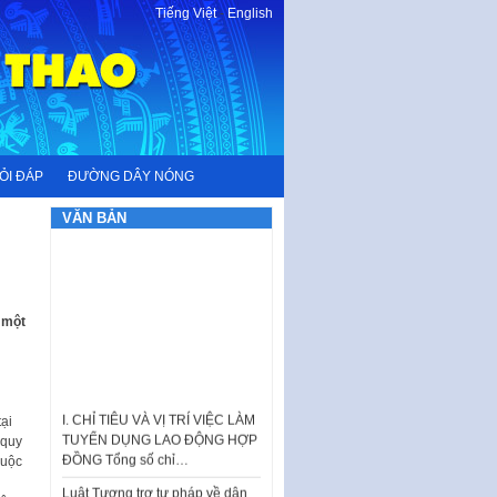
Tiếng Việt
-
English
ỎI ĐÁP
ĐƯỜNG DÂY NÓNG
VĂN BẢN
 một
I. CHỈ TIÊU VÀ VỊ TRÍ VIỆC LÀM
TUYỂN DỤNG LAO ĐỘNG HỢP
ại
ĐỒNG Tổng số chỉ…
 quy
huộc
Luật Tương trợ tư pháp về dân
sự và Kế hoạch số 187KH-