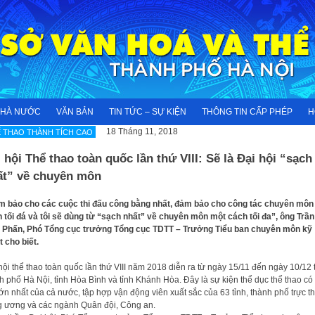
NHÀ NƯỚC
VĂN BẢN
TIN TỨC – SỰ KIỆN
THÔNG TIN CẤP PHÉP
H
18 Tháng 11, 2018
 THAO THÀNH TÍCH CAO
 hội Thể thao toàn quốc lần thứ VIII: Sẽ là Đại hội “sạch
ất” về chuyên môn
 bảo cho các cuộc thi đấu công bằng nhất, đảm bảo cho công tác chuyên môn
 tối đá và tôi sẽ dùng từ “sạch nhất” về chuyên môn một cách tối đa”, ông Trần
Phấn, Phó Tổng cục trưởng Tổng cục TDTT – Trưởng Tiểu ban chuyên môn kỹ
t cho biết.
hội thể thao toàn quốc lần thứ VIII năm 2018 diễn ra từ ngày 15/11 đến ngày 10/12 t
h phố Hà Nội, tỉnh Hòa Bình và tỉnh Khánh Hòa. Đây là sự kiện thể dục thể thao có
ớn nhất của cả nước, tập hợp vận động viên xuất sắc của 63 tỉnh, thành phố trực t
g ương và các ngành Quân đội, Công an.