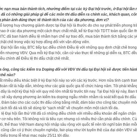
c nạn mua bán thành tích, nhường điểm tại các kỳ Đại hội trước, ở Đại hội lần 
đã có những giải pháp gì để các môn thi đấu diễn ra chính xác, khách quan, cô
 phản ánh đúng thực tế thành tích của các địa phương, đơn vị?
ố lượng huy chương giành được tại Đại hội là thước đo cho sự phát triển phong tr
thao ở các địa phương một cách thực chất nhất, kể từ Đại hội TDTT toàn quốc lần t
 BTC đã ban hành điều lệ nhằm hạn chế sự trao đổi, mua bán thành tích bằng các y
chặt chẽ trong việc ký hợp đồng đối với vận động viên.
 Đại hội lần này, BTC tiếp tục điều chỉnh Điều lệ với những quy định chặt chẽ trong
ển nhượng VĐV. Qua mỗi kỳ Đại hội, căn cứ vào thực tế những gì diễn ra, BTC đề
iều chỉnh để Điều lệ thi đấu chặt chẽ nhất.
 ông, công tác kiểm tra Doping đối với VĐV thi đấu tại Đại hội sẽ được tiến hàn
thế nào?
ất nhiều điều khác biệt ở kỳ Đại hội này so với các kỳ trước. Hơn nữa tính cạnh tra
đoàn rất là hấp dẫn, không như các giải quốc gia tổ chức hàng năm. Tôi phải khẳn
 đây là một kỳ Đại hội với quy mô lớn nhất từ trước tới nay. Tại Đại hội kỳ này, Ban 
 sẽ xây dựng phương án kiểm tra doping ngẫu nhiên nhằm rà soát kết quả thi đấu
 Đảm bảo cho các cuộc thi đấu công bằng nhất, đảm bảo cho công tác chuyên mô
cách tối đá và tôi sẽ dùng từ “sạch nhất” về chuyên môn một cách tối đa.
 lệ Đại hội lần thứ VIII đã có những điều chỉnh với nhiều điều khoản để ngăn chặn
 cơ nêu trên. Tôi không nói là tiêu cực nhưng có nhiều thứ cần phải điều chỉnh. C
đó, thể thao Việt Nam đang hội nhập sâu rộng với quốc tế nên tôi nghĩ bản thân mỗ
cũng cần có ý thức chuyên nghiệp, fair-play như lời tuyên thệ của đại diện VĐV sẽ
 biểu trong lễ khai mạc ngày 25/11 tới đây.