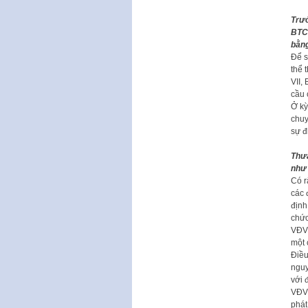
Trướ
BTC 
bằng
Để s
thể 
VII,
cầu 
Ở kỳ
chuy
sự đ
Thưa
như 
Có r
các 
định
chức
VĐV.
một 
Điều
nguy
với 
VĐV 
phát