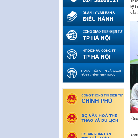
Trướ
kỹ t
đây 
Ông
Thưa