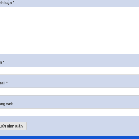
nh luận
*
ên
*
ail
*
ang web