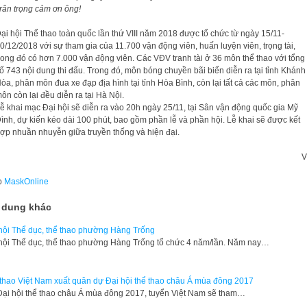
trân trọng cảm ơn ông!
ại hội Thể thao toàn quốc lần thứ VIII năm 2018 được tổ chức từ ngày 15/11-
0/12/2018 với sự tham gia của 11.700 vận động viên, huấn luyện viên, trọng tài,
rong đó có hơn 7.000 vận động viên. Các VĐV tranh tài ở 36 môn thể thao với tổng
ố 743 nội dung thi đấu. Trong đó, môn bóng chuyền bãi biển diễn ra tại tỉnh Khánh
òa, phân môn đua xe đạp địa hình tại tỉnh Hòa Bình, còn lại tất cả các môn, phân
ôn còn lại đều diễn ra tại Hà Nội.
ễ khai mạc Đại hội sẽ diễn ra vào 20h ngày 25/11, tại Sân vận động quốc gia Mỹ
ình, dự kiến kéo dài 100 phút, bao gồm phần lễ và phần hội. Lễ khai sẽ được kết
ợp nhuần nhuyễn giữa truyền thống và hiện đại.
V
o
MaskOnline
 dung khác
hội Thể dục, thể thao phường Hàng Trống
hội Thể dục, thể thao phường Hàng Trống tổ chức 4 năm/lần. Năm nay…
thao Việt Nam xuất quân dự Đại hội thể thao châu Á mùa đông 2017
Đại hội thể thao châu Á mùa đông 2017, tuyển Việt Nam sẽ tham…