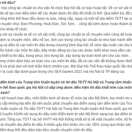
 tới đâu?
 mọi công tác chuẩn bị cho việc tổ chức Đại hội đã cơ bản hoàn tất. Về cơ sở vật c
ội sẽ tạo mọi điều kiện để các đoàn được thi đấu tốt nhất có thể. Qua kiểm tra, tất 
công trình thể thao đều được tu sửa, nâng cấp, ngay cả một số địa điểm TDTT tại c
 huyện như: Đan Phượng, Hoài Đức, Sóc Sơn… cũng đã sớm được hoàn thành 
cho khâu tổ chức.
 với sự chuẩn bị về cơ sở vật chất, công tác chuẩn bị về chuyên môn cũng đã hoàn
đơn vị chuyên môn, đều nỗ lực, tích cực trong công tác chuẩn bị như ban hành điề
g và điều lệ các môn thi đấu trong chương trình Đại hội; tổ chức tập huấn các lớp 
điều hành các môn thi đấu; tiếp nhận đăng ký của các đoàn, triển khai mua sắm các
g thiết bị thi đấu, trang phục cho trọng tài; xây dựng dự toán kinh phí cho các môn
ng châm đảm bảo an toàn cho các môn thi đấu, tất cả các vấn đề không được thiế
ót và phải làm với tinh thần trách nhiệm cao. Bởi Đại hội Thể thao toàn quốc lần thứ
h là cuộc tập dượt quan trọng cho SEA Games 2021 mà Hà Nội là TP đăng cai.
điền kinh của Trung tâm Huấn luyện và thi đấu TDTT Hà Nội và Trung tâm Huấn
n thể thao quốc gia Hà Nội có đáp ứng được điều kiện thi đấu khắt khe của môn
 kinh?
 kế hoạch ban đầu, môn Điền kinh sẽ được tổ chức tại sân Mỹ Đình, tuy nhiên do v
 cấp không kịp tiến độ nên buộc phải chuyển địa điểm sang sân điền kinh của Tr
Huấn luyện và Thi đấu TDTT Hà Nội và Trung tâm Huấn luyện thể thao quốc gia H
 Chuyển 43/46 nội dung thi đấu môn Điền kinh từ sân Mỹ Đình sang hai địa điểm tr
ược Tổng cục TDTT và Sở VHTT Hà Nội thống nhất xử lý về mặt chuyên môn, kỹ th
 di chuyển địa điểm thi đấu ít nhiều gây khó khăn cho các VĐV, song qua khảo sát,
điểm thay thế đều đảm bảo tiêu chuẩn chuyên môn thi đấu.