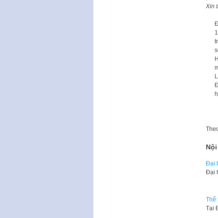
Xin 
Đ
1
t
s
H
m
L
Đ
h
The
Nội
Đại 
Đại 
Thể 
Tại 