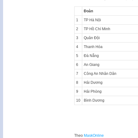
Đoàn
1
TP Hà Nội
2
TP Hồ Chí Minh
3
Quân Đội
4
Thanh Hóa
5
Đà Nẵng
6
An Giang
7
Công An Nhân Dân
8
Hải Dương
9
Hải Phòng
10
Bình Dương
Theo
MaskOnline