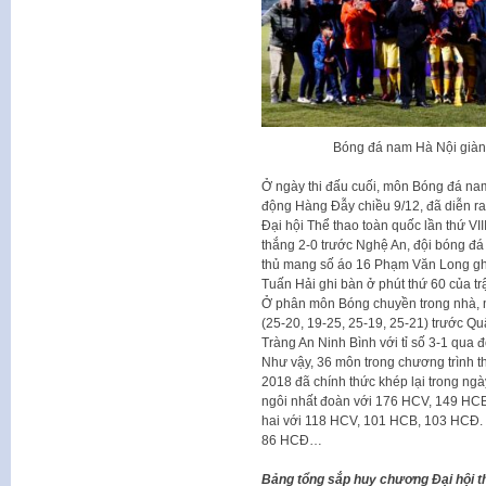
Bóng đá nam Hà Nội giành 
Ở ngày thi đấu cuối, môn Bóng đá na
động Hàng Đẫy chiều 9/12, đã diễn ra
Đại hội Thể thao toàn quốc lần thứ V
thắng 2-0 trước Nghệ An, đội bóng đ
thủ mang số áo 16 Phạm Văn Long ghi
Tuấn Hải ghi bàn ở phút thứ 60 của tr
Ở phân môn Bóng chuyền trong nhà, n
(25-20, 19-25, 25-19, 25-21) trước Q
Tràng An Ninh Bình với tỉ số 3-1 qua 
Như vậy, 36 môn trong chương trình th
2018 đã chính thức khép lại trong ng
ngôi nhất đoàn với 176 HCV, 149 HC
hai với 118 HCV, 101 HCB, 103 HCĐ.
86 HCĐ…
Bảng tổng sắp huy chương Đại hội th