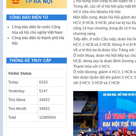
2 nội dung cuối cùng là đối luyện và T
Trong đó, các võ sĩ Hà Nội góp mặt tớ
HCV nữa cho Wushu Hà Nội.
CÔNG BÁO ĐIỆN TỬ
Môn Bắn cung, đoàn Hà Nội giành đượ
HCV, 8 HCB, 9 HCĐ, phá hai kỷ lục Đại 
Công báo điện tử nước Cộng
cộng 14 huy chương, trong đó có 6 h
hòa xã hội chủ nghĩa Việt Nam
chương vàng.
Công báo điện tử thành phố Hà
Tiếp đến, ở môn Cầu mây, đoàn Hà N
Nội
HCV, 2 HCB và 3 HCĐ. Đứng ở vị trí 
Về vị trí thứ ba là đoàn Sóc Trăng vớ
Ở môn Muay, đoàn Hà Nội tiếp tục chứ
THỐNG KÊ TRUY CẬP
HCĐ; đứng sau là đoàn Bình Dương với
Thanh Hóa với 2 HCV.
Ở môn Boxing, giành 4 HCV, 1 HCB và 
Visitor Status
tiên đoàn Quân đội khi giành 5 HCV, 5
Today
6333
với 3 HCV, 3 HCB và 2 HCĐ.
Yesterday
5147
This Week
34652
This Month
34652
Total
11985654