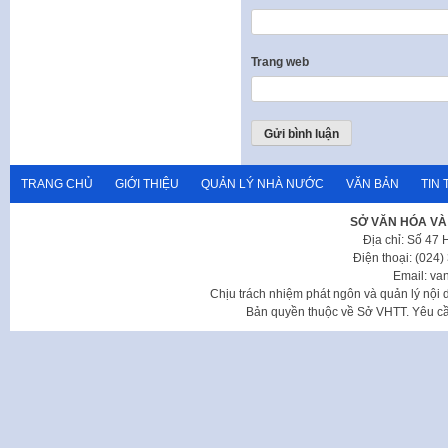
Trang web
TRANG CHỦ
GIỚI THIỆU
QUẢN LÝ NHÀ NƯỚC
VĂN BẢN
TIN 
SỞ VĂN HÓA VÀ
Địa chỉ: Số 47
Điện thoại: (024
Email: va
Chịu trách nhiệm phát ngôn và quản lý nộ
Bản quyền thuộc về Sở VHTT. Yêu cầu 