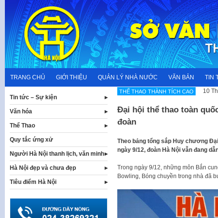
Skip
to
content
TRANG CHỦ
GIỚI THIỆU
QUẢN LÝ NHÀ NƯỚC
VĂN BẢN
TIN 
10 Th
THẾ THAO THÀNH TÍCH CAO
Tin tức – Sự kiện
Đại hội thể thao toàn quố
Văn hóa
đoàn
Thể Thao
Quy tắc ứng xử
Theo bảng tổng sắp Huy chương Đại 
ngày 9/12, đoàn Hà Nội vẫn đang dẫ
Người Hà Nội thanh lịch, văn minh
Trong ngày 9/12, những môn Bắn cung
Hà Nội đẹp và chưa đẹp
Bowling, Bóng chuyền trong nhà đã bư
Tiêu điểm Hà Nội