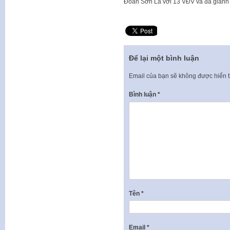
Đoàn Sơn La với 13 VĐV và đã giành
Để lại một bình luận
Email của bạn sẽ không được hiển t
Bình luận
*
Tên
*
Email
*