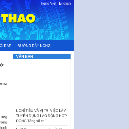
Tiếng Việt
-
English
ỎI ĐÁP
ĐƯỜNG DÂY NÓNG
VĂN BẢN
mở
ượng
y
I. CHỈ TIÊU VÀ VỊ TRÍ VIỆC LÀM
TUYỂN DỤNG LAO ĐỘNG HỢP
ĐỒNG Tổng số chỉ…
p ứng
cường
Luật Tương trợ tư pháp về dân
trình