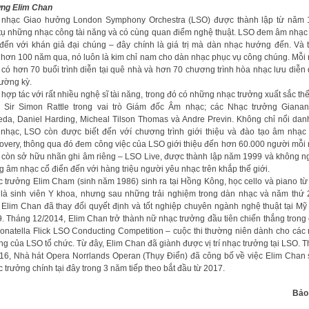
ởng Elim Chan
 nhạc Giao hưởng London Symphony Orchestra (LSO) được thành lập từ năm 
tụ những nhạc công tài năng và có cùng quan điểm nghệ thuật. LSO đem âm nhạc
đến với khán giả đại chúng – đây chính là giá trị mà dàn nhạc hướng đến. Và 
 hơn 100 năm qua, nó luôn là kim chỉ nam cho dàn nhạc phục vụ công chúng. Mỗi
có hơn 70 buổi trình diễn tại quê nhà và hơn 70 chương trình hòa nhạc lưu diễn
hường kỳ.
hợp tác với rất nhiều nghệ sĩ tài năng, trong đó có những nhạc trưởng xuất sắc thế
 Sir Simon Rattle trong vai trò Giám đốc Âm nhạc; các Nhạc trưởng Giana
da, Daniel Harding, Micheal Tilson Thomas và Andre Previn. Không chỉ nổi dan
nhạc, LSO còn được biết đến vớí chương trình giới thiệu và đào tạo âm nhạ
overy, thông qua đó đem công việc của LSO giới thiệu đến hơn 60.000 người mỗi
còn sở hữu nhãn ghi âm riêng – LSO Live, được thành lập năm 1999 và không 
 âm nhạc cổ điển đến với hàng triệu người yêu nhạc trên khắp thế giới.
 trưởng Elim Cham (sinh năm 1986) sinh ra tại Hồng Kông, học cello và piano từ
là sinh viên Y khoa, nhưng sau những trải nghiệm trong dàn nhạc và năm thứ 
 Elim Chan đã thay đổi quyết định và tốt nghiệp chuyên ngành nghệ thuật tại M
. Tháng 12/2014, Elim Chan trở thành nữ nhạc trưởng đầu tiên chiến thắng trong
Donatella Flick LSO Conducting Competition – cuộc thi thường niên dành cho các
ng của LSO tổ chức. Từ đây, Elim Chan đã giành được vị trí nhạc trưởng tại LSO. 
16, Nhà hát Opera Norrlands Operan (Thụy Điển) đã công bố về việc Elim Chan 
 trưởng chính tại đây trong 3 năm tiếp theo bắt đầu từ 2017.
Bảo