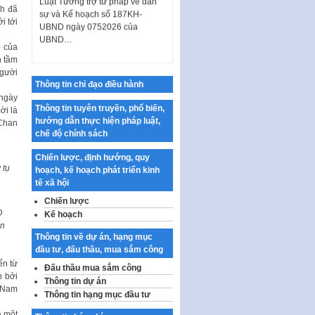
sự và Kế hoạch số 187KH-
nh đã
UBND ngày 0752026 của
i tới
UBND…
ộ của
Ban hành Danh mục vị trí khai
n tầm
thác quảng cáo trên địa bàn
người
thành phố Hà Nội
Thông tin chỉ đạo điều hành
Kế hoạch Tổ chức Cuộc thi
 ngày
Thông tin tuyên truyền, phổ biến,
chính luận về bảo vệ nền tảng tư
ời là
hướng dẫn thực hiện pháp luật,
tưởng của Đảng…
Chan
chế độ chính sách
Công bố công khai dự toán kinh
phí xây dựng pháp luật, hoàn
Chiến lược, định hướng, quy
thiện thể chế, chính…
 tụ
hoạch, kế hoạch phát triển kinh
tế xã hội
Quy định về nghiên cứu, ứng
Chiến lược
dụng khoa học, công nghệ, đổi
O
mới sáng tạo và chuyển…
Kế hoạch
on
Quy định chi tiết và hướng dẫn
Thông tin về dự án, hạng mục
thi hành một số điều của Luật Lý
đầu tư, đấu thầu, mua sắm công
lịch tư…
ến từ
Đấu thầu mua sắm công
h bởi
Thông tin dự án
Sửa đổi, bổ sung một số nội
t Nam
dung tại Nghị quyết số 30/NQ-
Thông tin hạng mục đầu tư
CP ngày 24 tháng 02…
a một