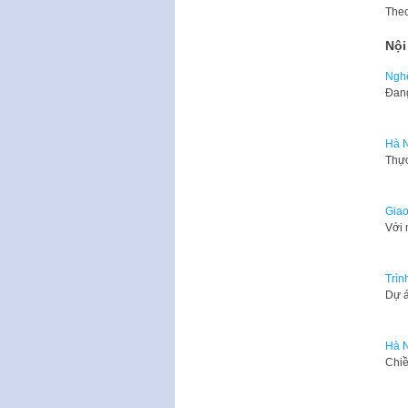
The
Nội
Nghệ
​Đan
Hà N
​Thự
Giao
Với 
Trìn
​Dự 
Hà N
​Chi