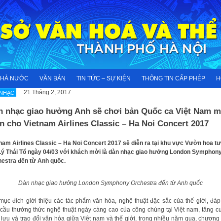
NHÀ NƯỚC
VĂN BẢN
TIN TỨC – SỰ KIỆN
THÔNG TIN CẤP PHÉP
H
21 Tháng 2, 2017
 NHẠC
n nhạc giao hưởng Anh sẽ chơi bản Quốc ca Việt Nam 
 cho Vietnam Airlines Classic – Ha Noi Concert 2017
nam Airlines Classic – Ha Noi Concert 2017 sẽ diễn ra tại khu vực Vườn hoa t
Lý Thái Tổ ngày 04/03 với khách mời là dàn nhạc giao hưởng London Symphon
estra đến từ Anh quốc.
Dàn nhạc giao hưởng London Symphony Orchestra đến từ Anh quốc
mục đích giới thiệu các tác phẩm văn hóa, nghệ thuật đặc sắc của thế giới, đá
cầu thưởng thức nghệ thuật ngày càng cao của công chúng tại Việt nam, tăng 
 lưu và trao đổi văn hóa giữa Việt nam và thế giới, trong nhiều năm qua, chương 