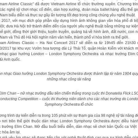
tnam Airline Classic” đã được Vietnam Airline tổ chức thường xuyên. Chương trì
các nghệ sỹ chơi nhạc cổ điển, dàn hợp xướng, đoàn múa ballet hàng đầu thế giớ
 Nam biểu diễn và thực sự gây ấn tượng tốt đẹp trong công chúng yêu nghệ thuật.
2017, với mục đích góp phần xây dựng hình ảnh không gian văn hóa phố đi b
ội; đưa Hà Nội trở thành điểm đến của người yêu nghệ thuật bằng những sự kiệ
hế giới, đồng thời giới thiệu, tuyên truyền, quảng bá về hình ảnh, đất nước, con 
 Nam và Thủ đô Hà Nội nghìn năm văn hiến, thành phố vì hòa bình ra thế giới.
nam Airlines Classic – Ha Noi Concert 2017 sẽ diễn ra từ 19h45 đến 21h30
3/2017 tại khu vực Vườn hoa tượng đài Lý Thái Tổ, quận Hoàn Kiếm với khách m
 nhạc giao hưởng London – London Symphony Orchestra và nhạc trưởng Elim 
từ Anh quốc.
n nhạc Giao hưởng London Symphony Orchestra được thành lập từ năm 1904 quy
những nhạc công tài năng
Elim Chan – nữ nhạc trưởng đầu tiên chiến thắng trong cuộc thi Donatella Flick LS
onducting Competition – cuộc thi thường niên dành cho các nhạc trưởng do Lond
Symphony Orchestra tổ chức
ng trình dự kiến diễn ra trong 105 phút với sự tham gia của 98 nghệ sỹ tài năng đ
 nơi trên thế giới thuộc dàn nhạc London Symphony Orchestra được điều hàn
 trưởng Elim Chan. Mở đầu buổi biểu diễn, dàn nhạc sẽ chơi bản Quốc ca Việ
 hòa âm lại.
 giả yêu âm nhạc sẽ được tiếp cận với nghệ thuật đỉnh cao qua sự trình diễn củ