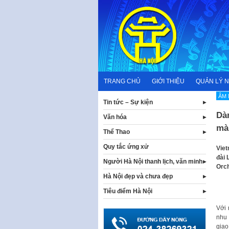
Skip
to
content
TRANG CHỦ
GIỚI THIỆU
QUẢN LÝ 
ÂM
Tin tức – Sự kiện
Dà
Văn hóa
màn
Thể Thao
Quy tắc ứng xử
Viet
đài 
Người Hà Nội thanh lịch, văn minh
Orch
Hà Nội đẹp và chưa đẹp
Tiêu điểm Hà Nội
Với 
nhu 
giao