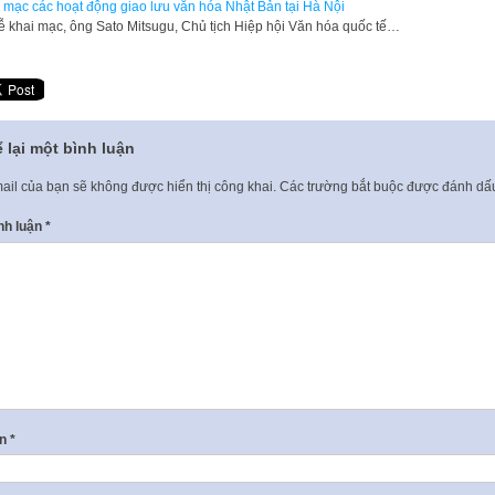
 mạc các hoạt động giao lưu văn hóa Nhật Bản tại Hà Nội
lễ khai mạc, ông Sato Mitsugu, Chủ tịch Hiệp hội Văn hóa quốc tế…
 lại một bình luận
ail của bạn sẽ không được hiển thị công khai.
Các trường bắt buộc được đánh d
nh luận
*
ên
*