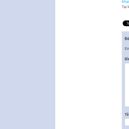
Khai
Tại 
Để
Em
Bì
T