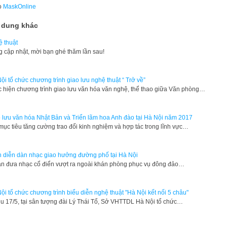
o
MaskOnline
 dung khác
 thuật
g cập nhật, mời bạn ghé thăm lần sau!
ội tổ chức chương trình giao lưu nghệ thuật “ Trở về”
c hiện chương trình giao lưu văn hóa văn nghệ, thể thao giữa Văn phòng…
 lưu văn hóa Nhật Bản và Triển lãm hoa Anh đào tại Hà Nội năm 2017
mục tiêu tăng cường trao đổi kinh nghiệm và hợp tác trong lĩnh vực…
h diễn dàn nhạc giao hưởng đường phố tại Hà Nội
án đưa nhạc cổ điển vượt ra ngoài khán phòng phục vụ đông đảo…
ội tổ chức chương trình biểu diễn nghệ thuật "Hà Nội kết nối 5 châu"
ều 17/5, tại sân tượng đài Lý Thái Tổ, Sở VHTTDL Hà Nội tổ chức…