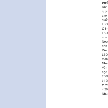
trư
Dàn
quy 
cao 
suốt
LSO 
tế t
LSO 
như:
Nose
dàn 
Disc
LSO 
mang
Nhạc
Vốn 
học,
2009
thi 
trưở
4/20
Nhạc