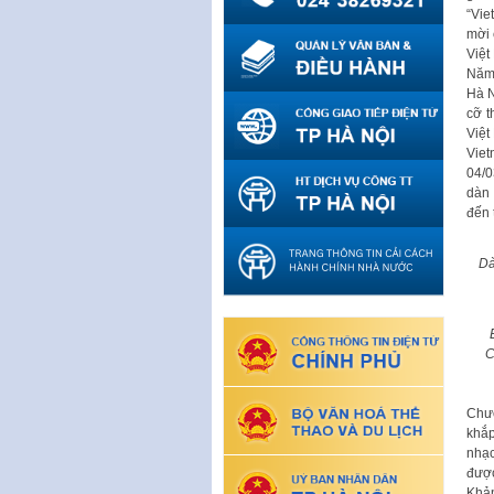
“Vie
mời 
Việt
Năm 
Hà N
cỡ t
Việt
Viet
04/0
dàn
đến 
Dà
C
Chươ
khắp
nhạc
được
Khản