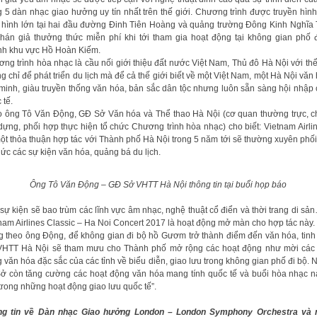
g 5 dàn nhạc giao hưởng uy tín nhất trên thế giới. Chương trình được truyền hình
hình lớn tại hai đầu đường Đinh Tiên Hoàng và quảng trường Đông Kinh Nghĩa
hán giả thưởng thức miễn phí khi tới tham gia hoạt động tại không gian phố 
h khu vực Hồ Hoàn Kiếm.
ng trình hòa nhạc là cầu nối giới thiệu đất nước Việt Nam, Thủ đô Hà Nội với thế
g chỉ để phát triển du lịch mà để cả thế giới biết về một Việt Nam, một Hà Nội văn 
minh, giàu truyền thống văn hóa, bản sắc dân tộc nhưng luôn sẵn sàng hội nhập
 tế.
 ông Tô Văn Động, GĐ Sở Văn hóa và Thể thao Hà Nội (cơ quan thường trực, ch
dựng, phối hợp thực hiện tổ chức Chương trình hòa nhạc) cho biết: Vietnam Airli
ột thỏa thuận hợp tác với Thành phố Hà Nội trong 5 năm tới sẽ thường xuyên phố
hức các sự kiện văn hóa, quảng bá du lịch.
Ông Tô Văn Động – GĐ Sở VHTT Hà Nội thông tin tại buổi họp báo
sự kiện sẽ bao trùm các lĩnh vực âm nhạc, nghệ thuật cổ điển và thời trang di sả
nam Airlines Classic – Ha Noi Concert 2017 là hoạt động mở màn cho hợp tác này.
 theo ông Động, để không gian đi bộ hồ Gươm trở thành điểm đến văn hóa, tinh
VHTT Hà Nội sẽ tham mưu cho Thành phố mở rộng các hoạt động như mời các 
 văn hóa đặc sắc của các tỉnh về biểu diễn, giao lưu trong không gian phố đi bộ. 
Sở còn tăng cường các hoạt động văn hóa mang tính quốc tế và buổi hòa nhạc n
trong những hoạt động giao lưu quốc tế”.
ng tin về Dàn nhạc Giao hưởng London – London Symphony Orchestra và 