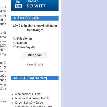
quy phạm pháp luật của HĐND
Thành phố triển khai thi…
1904
 đỉnh
Nghị quyết ban hành quy chế
trong
tiếp công dân của Thường trực
THĂM DÒ Ý KIẾN
 năm,
HĐND, đại biểu HĐND thành…
 quốc
Lấy ý kiến bình chọn về nội dung
Nghị quyết về một số chính sách
trên trang ?
ưu đãi, hỗ trợ phát triển hạ tầng,
 giới
tổ chức…
ndrea
Rất đầy đủ
h với
Đầy đủ
Nghị quyết quy định một số nội
c LSO
Chưa đầy đủ
dung và định mức chi quản lý
 năm.
hoạt động khoa…
ngừng
Quy định mức tiền phạt đối với
 nhỏ.
một số hành vi vi phạm hành
Xem kết quả
2 đại
chính trong lĩnh…
ỹ năm
Phê duyệt Chương trình phát
 cuộc
WEBSITE CÁC ĐƠN VỊ
triển kinh tế số và xã hội số giai
 nhạc
đoạn 2026 -…
Tháng
sẽ là
I. CHỈ TIÊU VÀ VỊ TRÍ VIỆC LÀM
Nhà hát kịch Hà Nội
TUYỂN DỤNG LAO ĐỘNG HỢP
Nhà hát Cải Lương Hà Nội
ĐỒNG Tổng số chỉ…
 Hân
Di tích lịch sử Hỏa Lò
Nhà hát múa rối Thăng Long