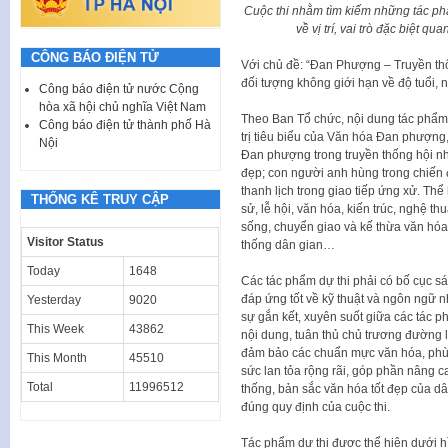
Cuộc thi nhằm tìm kiếm những tác phẩ
về vị trí, vai trò đặc biệt 
CÔNG BÁO ĐIỆN TỬ
Với chủ đề: “Đan Phượng – Truyền thốn
đối tượng không giới hạn về độ tuổi, 
Công báo điện tử nước Cộng
hòa xã hội chủ nghĩa Việt Nam
Theo Ban Tổ chức, nội dung tác phẩm 
Công báo điện tử thành phố Hà
trị tiêu biểu của Văn hóa Đan phượng,
Nội
Đan phượng trong truyền thống hội nhập
đẹp; con người anh hùng trong chiến đ
thanh lịch trong giao tiếp ứng xử. Thể 
THỐNG KÊ TRUY CẬP
sử, lễ hội, văn hóa, kiến trúc, nghệ t
sống, chuyển giao và kế thừa văn hóa
Visitor Status
thống dân gian…
Today
1648
Các tác phẩm dự thi phải có bố cục sá
đáp ứng tốt về kỹ thuật và ngôn ngữ n
Yesterday
9020
sự gắn kết, xuyên suốt giữa các tác p
This Week
43862
nội dung, tuân thủ chủ trương đường 
đảm bảo các chuẩn mực văn hóa, phù 
This Month
45510
sức lan tỏa rộng rãi, góp phần nâng c
Total
11996512
thống, bản sắc văn hóa tốt đẹp của dâ
đúng quy định của cuộc thi.
Tác phẩm dự thi được thể hiện dưới 