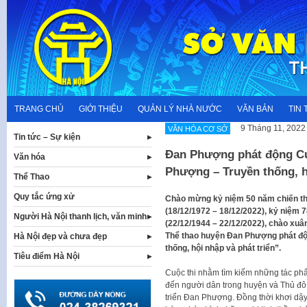
Skip
to
content
TRANG CHỦ
GIỚI THIỆU
QUẢN LÝ NHÀ NƯỚC
VĂN BẢN
TIN 
9 Tháng 11, 2022
VĂN HÓA CƠ SỞ
Tin tức – Sự kiện
Đan Phượng phát động Cu
Văn hóa
Phượng – Truyền thống, h
Thể Thao
Quy tắc ứng xử
Chào mừng kỷ niệm 50 năm chiến th
(18/12/1972 – 18/12/2022), kỷ niệm 
Người Hà Nội thanh lịch, văn minh
(22/12/1944 – 22/12/2022), chào xuâ
Thể thao huyện Đan Phượng phát độ
Hà Nội đẹp và chưa đẹp
thống, hội nhập và phát triển”.
Tiêu điểm Hà Nội
Cuộc thi nhằm tìm kiếm những tác phẩ
đến người dân trong huyện và Thủ đô về
triển Đan Phượng. Đồng thời khơi dậ