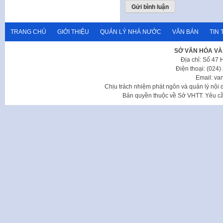
TRANG CHỦ
GIỚI THIỆU
QUẢN LÝ NHÀ NƯỚC
VĂN BẢN
TIN 
SỞ VĂN HÓA VÀ
Địa chỉ: Số 47
Điện thoại: (024
Email: va
Chịu trách nhiệm phát ngôn và quản lý nộ
Bản quyền thuộc về Sở VHTT. Yêu cầu 