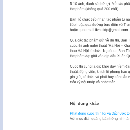
5-10 ảnh, đánh số thứ tự). Mỗi tác ph
tác phẩm (không quá 200 chữ).
Ban Tổ chức tiếp nhận tác phẩm từ na
tiếp hoặc qua đường bưu điện về Tru
hoặc qua email ttvhttttdp@gmail.com.
Qua các tác phẩm gửi về dự thi, Ban 
cuộc thi ảnh nghệ thuật “Hà Nội – Kh
thao Hà Nội tổ chức. Ngoài ra, Ban Tổ
tác phẩm đạt giải vào dịp đầu Xuân 
Cuộc thi cũng là dịp khơi dậy niềm đ
thuật, động viên, khích lệ phong trào
gìn giữ, kế thừa và phát huy bản sắc
thời kỳ hội nhập và phát triển.
Nội dung khác
Phát động cuộc thi “Tôi và đất nước tô
​Với mục đích quảng bá những hình ả