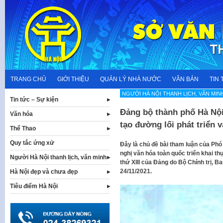
Skip
to
content
TRANG CHỦ
GIỚI THIỆU
QUẢN LÝ NHÀ NƯỚC
VĂN BẢN
TIN 
NGƯỜI HÀ NỘI THANH LỊCH, VĂN MIN
Tin tức – Sự kiện
Đảng bộ thành phố Hà Nội
Văn hóa
tạo đường lối phát triển 
Thể Thao
Quy tắc ứng xử
Đây là chủ đề bài tham luận của Phó
nghị văn hóa toàn quốc triển khai thự
Người Hà Nội thanh lịch, văn minh
thứ XIII của Đảng do Bộ Chính trị, 
24/11/2021.
Hà Nội đẹp và chưa đẹp
Tiêu điểm Hà Nội