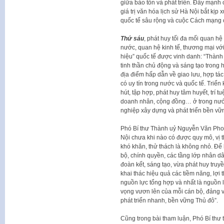
giữa bảo tồn và phát triển. Đẩy mạnh
giá trị văn hóa lịch sử Hà Nội bắt kịp x
quốc tế sâu rộng và cuộc Cách mạng c
Thứ sáu
, phát huy tối đa mối quan hệ
nước, quan hệ kinh tế, thương mại vớ
hiệu” quốc tế được vinh danh: “Thành 
tinh thần chủ động và sáng tạo trong 
địa điểm hấp dẫn về giao lưu, hợp tác
có uy tín trong nước và quốc tế. Triể
hút, tập hợp, phát huy tâm huyết, trí tu
doanh nhân, cộng đồng… ở trong nướ
nghiệp xây dựng và phát triển bền vữ
Phó Bí thư Thành uỷ Nguyễn Văn Phon
Nội chưa khi nào có được quy mô, vị t
khó khăn, thử thách là không nhỏ. Để
bộ, chính quyền, các tầng lớp nhân dâ
đoàn kết, sáng tạo, vừa phát huy tru
khai thác hiệu quả các tiềm năng, lợi
nguồn lực tổng hợp và nhất là nguồn lực
vọng vươn lên của mỗi cán bộ, đảng 
phát triển nhanh, bền vững Thủ đô”.
Cũng trong bài tham luận, Phó Bí th