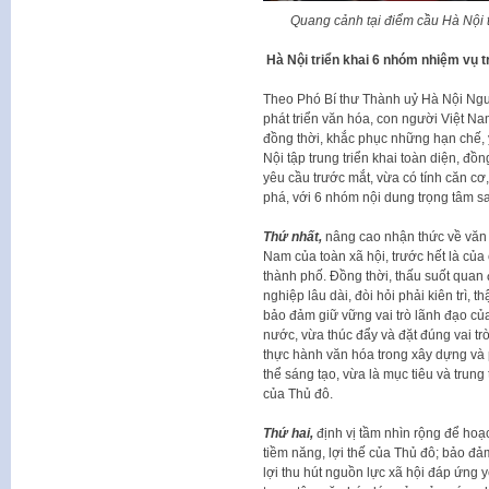
Quang cảnh tại điểm cầu Hà Nội
Hà Nội triển khai 6 nhóm nhiệm vụ t
Theo Phó Bí thư Thành uỷ Hà Nội Ngu
phát triển văn hóa, con người Việt Nam
đồng thời, khắc phục những hạn chế, y
Nội tập trung triển khai toàn diện, đ
yêu cầu trước mắt, vừa có tính căn cơ, 
phá, với 6 nhóm nội dung trọng tâm s
Thứ nhất,
nâng cao nhận thức về văn h
Nam của toàn xã hội, trước hết là của
thành phố. Đồng thời, thấu suốt quan 
nghiệp lâu dài, đòi hỏi phải kiên trì, th
bảo đảm giữ vững vai trò lãnh đạo củ
nước, vừa thúc đẩy và đặt đúng vai tr
thực hành văn hóa trong xây dựng và 
thể sáng tạo, vừa là mục tiêu và trun
của Thủ đô.
Thứ hai,
định vị tầm nhìn rộng để hoạ
tiềm năng, lợi thế của Thủ đô; bảo đả
lợi thu hút nguồn lực xã hội đáp ứng 