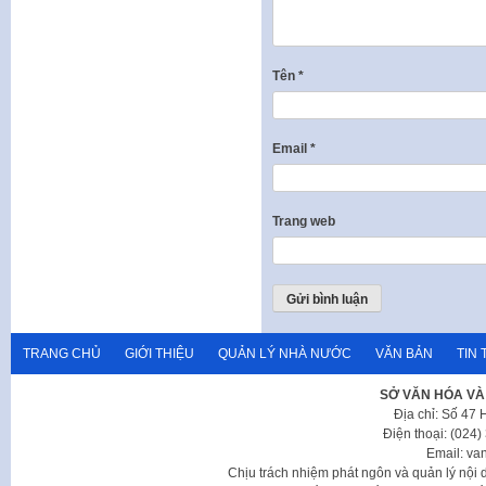
Tên
*
Email
*
Trang web
TRANG CHỦ
GIỚI THIỆU
QUẢN LÝ NHÀ NƯỚC
VĂN BẢN
TIN 
SỞ VĂN HÓA VÀ
Địa chỉ: Số 47
Điện thoại: (024
Email: va
Chịu trách nhiệm phát ngôn và quản lý nộ