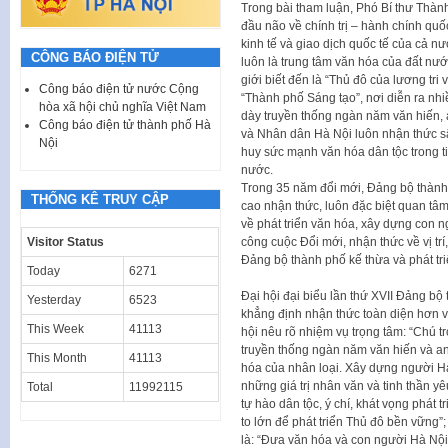
Trong bài tham luận, Phó Bí thư Thàn
đầu não về chính trị – hành chính quốc
kinh tế và giao dịch quốc tế của cả n
CÔNG BÁO ĐIỆN TỬ
luôn là trung tâm văn hóa của đất nư
giới biết đến là “Thủ đô của lương tri
Công báo điện tử nước Cộng
“Thành phố Sáng tạo”, nơi diễn ra nh
hòa xã hội chủ nghĩa Việt Nam
dày truyền thống ngàn năm văn hiến, 
Công báo điện tử thành phố Hà
và Nhân dân Hà Nội luôn nhận thức sâ
Nội
huy sức mạnh văn hóa dân tộc trong ti
nước.
Trong 35 năm đổi mới, Đảng bộ thành 
THỐNG KÊ TRUY CẬP
cao nhận thức, luôn đặc biệt quan tâ
về phát triển văn hóa, xây dựng con ng
công cuộc Đổi mới, nhận thức về vị trí
Visitor Status
Đảng bộ thành phố kế thừa và phát tri
Today
6271
Đại hội đại biểu lần thứ XVII Đảng bộ
Yesterday
6523
khẳng định nhận thức toàn diện hơn v
This Week
41113
hội nêu rõ nhiệm vụ trọng tâm: “Chú t
truyền thống ngàn năm văn hiến và an
This Month
41113
hóa của nhân loại. Xây dựng người Hà 
những giá trị nhân văn và tinh thần yê
Total
11992115
tự hào dân tộc, ý chí, khát vọng phát t
to lớn để phát triển Thủ đô bền vững”
là: “Đưa văn hóa và con người Hà Nội t