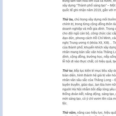
trung tâm văn hóa lớn của cả nước, n
xây dựng “Thành phố sáng tạo” – Một
quốc tế ghi nhận năm 2019, gắn với m
Thứ ba,
chú trọng xây dựng môi trườn
chính trị, trong từng cộng đồng thôn l
doanh nghiệp và mỗi gia đình. Trong đ
cho đội ngũ cán bộ, công chức các cấ
đạo đức, phong cách Hồ Chí Minh, cá
nghị Trung ương 4 (khóa XII, XIII)… T
của thành phố; khuyến khích xây dựng
nhân mang bản sắc văn hóa Thăng Lon
đình, cộng đồng, trường học, nếp sống 
lễ hội đi vào thực chất, có hiệu quả, t
Thứ tư,
tiếp tục kiên trì mục tiêu xây 
toàn diện, hình thành hệ giá trị văn h
nhân văn sâu sắc của Thăng Long – 
tuyên truyền, giáo dục, lan tỏa hơn n
người Hà Nội nhằm bồi đắp lòng yêu nư
thống đoàn kết, năng động, sáng tạo,
mới sáng tạo, có ý chí vươn lên của m
tộc.
Thứ năm,
nâng cao hiệu lực, hiệu qu