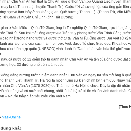
 nhân Chu Văn An tên thật là Chu An, quê ở thôn Văn, xã Quang Liệt, huyện Than
(nay là xã Thanh Liệt, huyện Thanh Trì). Cuộc đời và sự nghiệp của ông gắn liền 
 dạy học và làm thầy ở ba không gian: Quê hương Thanh Liệt (Thanh Trì), Văn Miế
 Tử Giám và huyện Chí Linh (tỉnh Hải Dương).
 gian ở Văn Miếu – Quốc Tử Giám, ông là Tư nghiệp Quốc Tử Giám, trực tiếp giản
các Thái tử. Sau khi mất, ông được vua Trần truy phong tước Văn Trinh Công, tước
 cao nhất trong hạng tước và được thờ tự tại Văn Miếu. Ông được Đại Việt sử ký 
đánh giá là ông tổ của các nhà nho nước Việt; được Tổ chức Giáo dục, Khoa học v
hóa của Liên hợp quốc (UNESCO) vinh danh là “Danh nhân văn hóa thế giới” và
.
 nay, cả nước có 12 điểm thờ tự danh nhân Chu Văn An và tên của ông được đặt 
rường học, 33 đường phố trên toàn quốc.
 động dâng hương tưởng niệm danh nhân Chu Văn An ngay tại đền thờ ông ở qu
g Thanh Liêt, Thanh Trì, Hà Nội là một những sự kiện chính kỷ niệm 650 Ngày mấ
 nhân Chu Văn An (1370-2020) do Thành phố Hà Nội tổ chức. Đây là dịp để nhân
đô nói riêng và cả nước nói chung, nhất là thế hệ trẻ tri ân và tôn vinh danh nhân 
An – Người thầy giáo tiêu biểu của Việt Nam.
(Theo 
o
MaskOnline
 dung khác