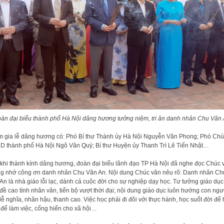
àn đại biểu thành phố Hà Nội dâng hương tưởng niệm, tri ân danh nhân Chu Văn
 gia lễ dâng hương có: Phó Bí thư Thành ủy Hà Nội Nguyễn Văn Phong; Phó Chủ 
 thành phố Hà Nội Ngô Văn Quý; Bí thư Huyện ủy Thanh Trì Lê Tiến Nhật…
khi thành kính dâng hương, đoàn đại biểu lãnh đạo TP Hà Nội đã nghe đọc Chúc 
g nhớ công ơn danh nhân Chu Văn An. Nội dung Chúc văn nêu rõ: Danh nhân Ch
An là nhà giáo lỗi lạc, dành cả cuộc đời cho sự nghiệp dạy học. Tư tưởng giáo dục
đề cao tính nhân văn, tiến bộ vượt thời đại; nội dung giáo dục luôn hướng con ngư
lễ nghĩa, nhân hậu, thanh cao. Việc học phải đi đôi với thực hành, học suốt đời để 
, để làm việc, cống hiến cho xã hội…