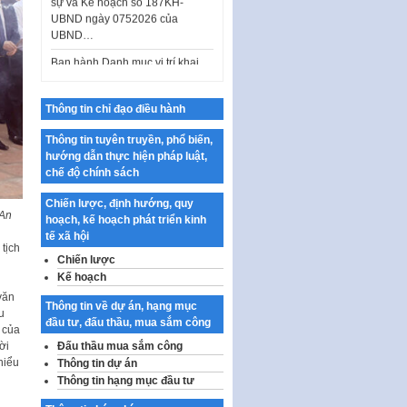
UBND ngày 0752026 của
UBND…
Ban hành Danh mục vị trí khai
thác quảng cáo trên địa bàn
thành phố Hà Nội
Kế hoạch Tổ chức Cuộc thi
Thông tin chỉ đạo điều hành
chính luận về bảo vệ nền tảng tư
tưởng của Đảng…
Thông tin tuyên truyền, phổ biến,
hướng dẫn thực hiện pháp luật,
Công bố công khai dự toán kinh
chế độ chính sách
phí xây dựng pháp luật, hoàn
thiện thể chế, chính…
Chiến lược, định hướng, quy
 An
hoạch, kế hoạch phát triển kinh
Quy định về nghiên cứu, ứng
tế xã hội
dụng khoa học, công nghệ, đổi
tịch
mới sáng tạo và chuyển…
Chiến lược
Kế hoạch
Quy định chi tiết và hướng dẫn
văn
thi hành một số điều của Luật Lý
Thông tin về dự án, hạng mục
u
lịch tư…
đầu tư, đấu thầu, mua sắm công
 của
Sửa đổi, bổ sung một số nội
Đấu thầu mua sắm công
ời
dung tại Nghị quyết số 30/NQ-
hiểu
Thông tin dự án
CP ngày 24 tháng 02…
Thông tin hạng mục đầu tư
Ban hành Chương trình hành