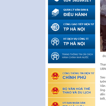
Đo
Tham
UBND
Sau 
tưởn
Văn 
ông 
đến 
biết