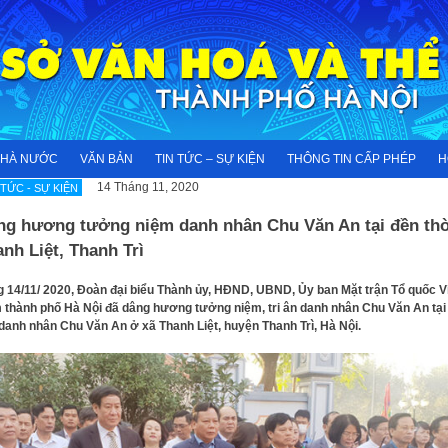
NHÀ NƯỚC
VĂN BẢN
TIN TỨC – SỰ KIỆN
THÔNG TIN CẤP PHÉP
H
14 Tháng 11, 2020
 TỨC - SỰ KIỆN
ng hương tưởng niệm danh nhân Chu Văn An tại đền th
nh Liệt, Thanh Trì
 14/11/ 2020, Đoàn đại biểu Thành ủy, HĐND, UBND, Ủy ban Mặt trận Tổ quốc V
thành phố Hà Nội đã dâng hương tưởng niệm, tri ân danh nhân Chu Văn An tại
danh nhân Chu Văn An ở xã Thanh Liệt, huyện Thanh Trì, Hà Nội.