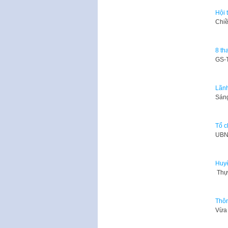
Hội 
Chiề
8 th
GS-T
Lãnh
Sáng
Tổ c
UBN
Huyệ
Thực
Thôn
Vừa 