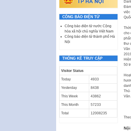
Danh
Đàm 
việc
CÔNG BÁO ĐIỆN TỬ
Quốc
Công báo điện tử nước Cộng
Thời
hòa xã hội chủ nghĩa Việt Nam
cho 
Công báo điện tử thành phố Hà
phẩm
Nội
thư 
Văn 
2019
THỐNG KÊ TRUY CẬP
Hiện
50 t
Visitor Status
Hoạt
Today
4933
hươn
danh
Yesterday
8438
Thủ 
This Week
43862
Văn 
This Month
57233
Total
12008235
The
Nội