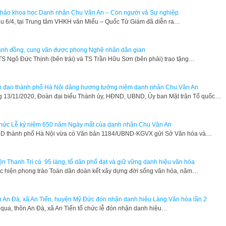
thảo khoa học Danh nhân Chu Văn An – Con người và Sự nghiệp
u 6/4, tại Trung tâm VHKH văn Miếu – Quốc Tử Giám đã diễn ra…
anh đồng, cung văn được phong Nghệ nhân dân gian
S Ngô Đức Thịnh (bên trái) và TS Trần Hữu Sơn (bên phải) trao tặng…
 đạo thành phố Hà Nội dâng hương tưởng niệm danh nhân Chu Văn An
 13/11/2020, Đoàn đại biểu Thành ủy, HĐND, UBND, Ủy ban Mặt trận Tổ quốc…
hức Lễ kỷ niệm 650 năm Ngày mất của danh nhân Chu Văn An
D thành phố Hà Nội vừa có Văn bản 1184/UBND-KGVX gửi Sở Văn hóa và…
n Thanh Trì có 95 làng, tổ dân phố đạt và giữ vững danh hiệu văn hóa
 hiện phong trào Toàn dân đoàn kết xây dựng đời sống văn hóa, năm…
 An Đà, xã An Tiến, huyện Mỹ Đức đón nhận danh hiệu Làng Văn hóa lần 2
qua, thôn An Đà, xã An Tiến tổ chức lễ đón nhận danh hiệu…