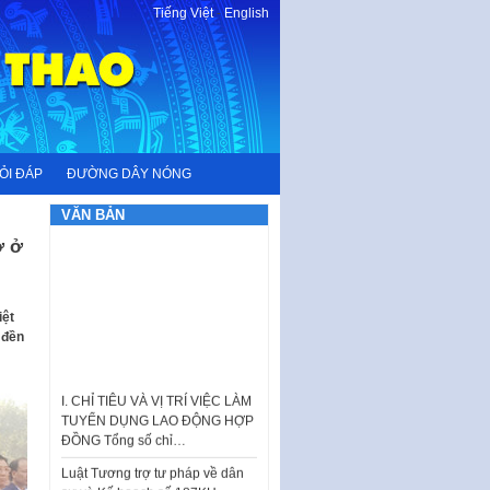
Tiếng Việt
-
English
ỎI ĐÁP
ĐƯỜNG DÂY NÓNG
VĂN BẢN
ờ ở
iệt
 đền
I. CHỈ TIÊU VÀ VỊ TRÍ VIỆC LÀM
TUYỂN DỤNG LAO ĐỘNG HỢP
ĐỒNG Tổng số chỉ…
Luật Tương trợ tư pháp về dân
sự và Kế hoạch số 187KH-