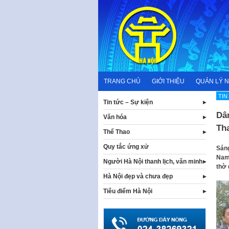
Skip
to
content
TRANG CHỦ
GIỚI THIỆU
QUẢN LÝ 
TIN
Tin tức – Sự kiện
Dâ
Văn hóa
Tha
Thể Thao
Quy tắc ứng xử
Sáng
Nam 
Người Hà Nội thanh lịch, văn minh
thờ 
Hà Nội đẹp và chưa đẹp
Tiêu điểm Hà Nội