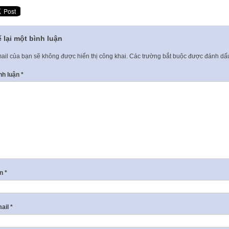
 lại một bình luận
ail của bạn sẽ không được hiển thị công khai.
Các trường bắt buộc được đánh d
nh luận
*
ên
*
ail
*