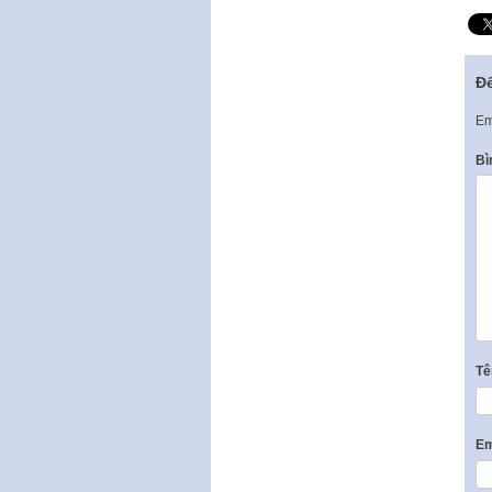
Để
Em
Bì
T
Em